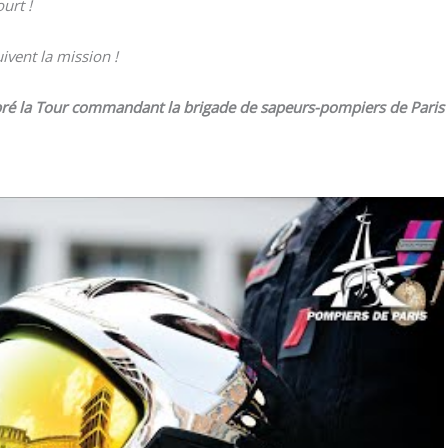
urt !
ivent la mission !
pré la Tour
com­man­dant la bri­gade de sapeurs-pom­piers de Paris