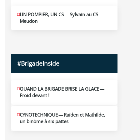
MAI
UN POMPIER, UN CS — Sylvain au CS
10
Meudon
2026
#BrigadeInside
QUAND LA BRIGADE BRISE LA GLACE —
Froid devant !
CYNOTECHNIQUE — Raïden et Mathilde,
un binôme à six pattes