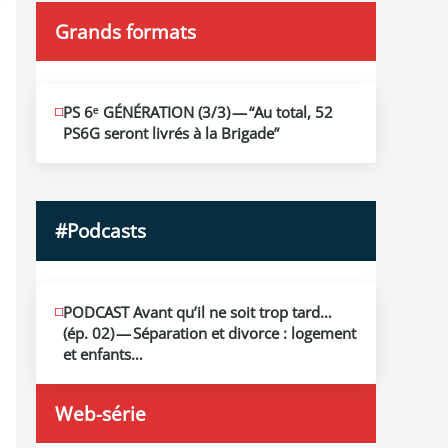
Grands formats
JUIN
PS 6ᵉ GÉNÉRATION (3/​3) — “Au total, 52
19
PS6G seront livrés à la Brigade”
2026
#Podcasts
MAI
PODCAST Avant qu’il ne soit trop tard…
13
(ép. 02) — Séparation et divorce : logement
2026
et enfants…
Web-série