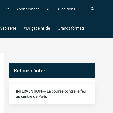
SSPP
Abonnement
ALLO18 éditions
Recherche
Web-série
#BrigadeInside
Grands formats
Retour d'inter
JUIN
INTERVENTION — La course contre le feu
12
au centre de Paris
2026