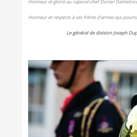
Hon­neur et gloire au capo­ral-chef Dorian Damelinco
Hon­neur et res­pects à ses frères d’armes qui pour­su
Le géné­ral de divi­sion Joseph Du