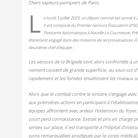
Chers sapeurs-pom­piers de Paris,
L
e lun­di 3 juillet 2023, un départ nor­mal est son­né 
Il est com­po­sé du Pre­mier-Secours Éva­cua­tion (PSE
Pivo­tante Auto­ma­tique à Nacelle La Cour­neuve. Pré­
dia­te­ment enga­gé dans des mis­sions de recon­nais­sances. À
deuxième chef d’équipe.
Les secours de la Bri­gade sont alors confron­tés à un 
ne­ment cou­vert de grande super­fi­cie, au sous-sol d
rapi­de­ment et les fumées enva­hissent les niveaux s
Alors que le com­bat contre le sinistre s’engage avec
aux pre­mières actions en par­ti­ci­pant à l’établisseme
équipes affrontent avec ardeur l’extension du foyer.
court perd connais­sance. Extrait et pris en charge 
sentes sur place, il est trans­por­té à l’hôpital d’inst
soins remar­quables pro­di­gués par le corps médi­cal