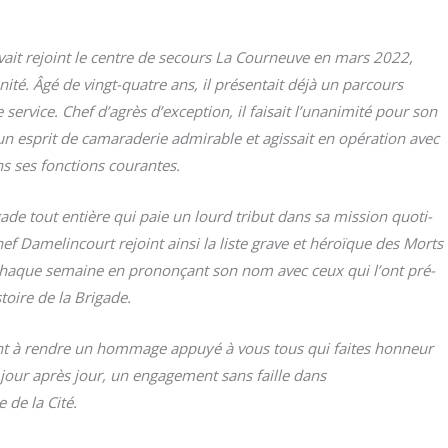
vait rejoint le centre de secours La Cour­neuve en mars 2022,
ité. Âgé de vingt-quatre ans, il pré­sen­tait déjà un par­cours
ser­vice. Chef d’agrès d’exception, il fai­sait l’unanimité pour son
’un esprit de cama­ra­de­rie admi­rable et agis­sait en opé­ra­tion avec
s ses fonc­tions courantes.
i­gade tout entière qui paie un lourd tri­but dans sa mis­sion quo­ti­
hef Dame­lin­court rejoint ain­si la liste grave et héroïque des Morts
chaque semaine en pro­non­çant son nom avec ceux qui l’ont pré­
s­toire de la Brigade.
­ment à rendre un hom­mage appuyé à vous tous qui faites hon­neur
 jour après jour, un enga­ge­ment sans faille dans
 de la Cité.