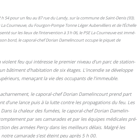
à 2 h 54 pour un feu au 87 rue du Lan­dy, sur la com­mune de Saint-Denis (93).
) La Cour­neuve, du Four­gon-Pompe Tonne Léger Auber­vil­liers et de l’Échelle
sen­té sur les lieux de l’intervention à 3 h 06, le PSE La Cour­neuve est immé­
 son bord, le capo­ral-chef Dorian Dame­lin­court occupe le piquet de
violent feu qui inté­resse le pre­mier niveau d’un parc de sta­tion­
’un bâti­ment d’habitation de six étages. L’incendie se déve­loppe
upé­rieurs, mena­çant la vie des occu­pants de l’immeuble.
 achar­ne­ment, le capo­ral-chef Dorian Dame­lin­court prend part
nt d’une lance puis à la lutte contre les pro­pa­ga­tions du feu. Les
 Dans la cha­leur des fumées, le capo­ral-chef Dorian Dame­lin­
promp­te­ment par ses cama­rades et par les équipes médi­cales pré­
ruction des armées Per­cy dans les meilleurs délais. Mal­gré les
, notre cama­rade s’est éteint peu après 5 h 00.