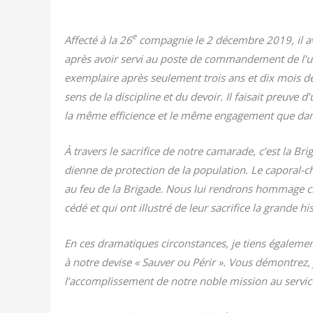
e
Affec­té à la 26
com­pa­gnie le 2 décembre 2019, il a
après avoir ser­vi au poste de com­man­de­ment de l’un
exem­plaire après seule­ment trois ans et dix mois de 
sens de la dis­ci­pline et du devoir. Il fai­sait preuve d
la même effi­cience et le même enga­ge­ment que dan
À tra­vers le sacri­fice de notre cama­rade, c’est la Br
dienne de pro­tec­tion de la popu­la­tion.
Le capo­ral-c
au feu de la Bri­gade. Nous lui ren­drons hom­mage 
cé­dé et qui ont illus­tré de leur sacri­fice la grande hi
En ces dra­ma­tiques cir­cons­tances, je tiens éga­le
à notre devise « Sau­ver ou Périr ». Vous démon­trez,
l’accomplissement de notre noble mis­sion au ser­vice