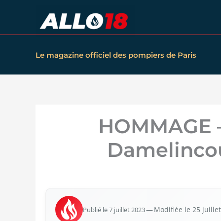
Aller
au
contenu
Le magazine officiel des pompiers de Paris
HOMMAGE – 
Damelincou
Publié le 7 juillet 2023
— Modi­fiée le 25 juill