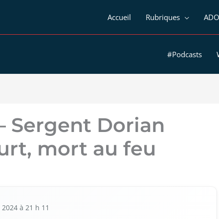
Accueil
Rubriques
ADO
#Podcasts
Sergent Dorian
rt, mort au feu
et 2024 à 21 h 11