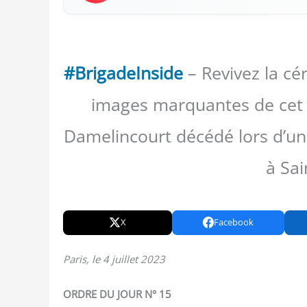
#BrigadeInside
– Revivez la cé
images marquantes de cet
Damelincourt décédé lors d’un
à Sai
X
Facebook
Paris, le 4 juillet 2023
ORDRE DU JOUR N° 15