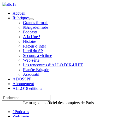
Aller
au
Accueil
contenu
Rubriques
Grands formats
#BrigadeInside
Podcasts
A la Une !
Histoire
Retour d’inter
L’œil du SP
Secours à victime
Web-série
Les rencontres d’ALLO DIX-HUIT
Planète Brigade
Associatif
ADOSSPP
Abonnement
ALLO18 éditions
Rechercher :
Rechercher
Le magazine officiel des pompiers de Paris
#Podcasts
Web-série