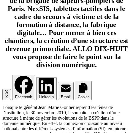
de la brigade de sapeurs-pompiers de
Paris. NexSIS, tablettes tactiles dans le
cadre du secours à victime et de la
formation à distance, la fabrique
digitale… Pour mener à bien ces
chantiers, la création d’une structure est
devenue primordiale. ALLO DIX-HUIT
vous propose de faire le point sur la
division numérique.
X
Facebook
LinkedIn
Email
Copier
Lorsque le géné­ral Jean-Marie Gon­tier reprend les rênes de
l’Institution, le 30 novembre 2019, il sou­haite la créa­tion d’une
struc­ture à même de gérer les évo­lu­tions de la BSPP dans le
domaine numé­rique. En effet, la connexion crois­sante au niveau
natio­nal entre les dif­fé­rents sys­tèmes d’information (SI), en interne