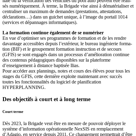
liale ou la véri­fi­ca­tion des véhi­cules du pool auto peuvent être réa­li­
sés numé­ri­que­ment. À terme, la Bri­gade vise ain­si à déma­té­ria­li­ser et
cen­tra­li­ser un maxi­mum de demandes (pres­ta­tions, attes­ta­tions,
décla­ra­tions…) dans un gui­chet unique, à l’image du por­tail 1014
(ser­vices et dépan­nages informatiques).
La for­ma­tion conti­nue éga­le­ment de se numé­ri­ser
En vue d’optimiser ses pro­grammes de for­ma­tion et de les rendre
davan­tage acces­sibles depuis l’extérieur, le bureau ingé­nie­rie for­ma­
tion (BIF) et le grou­pe­ment for­ma­tion ins­truc­tion et de secours
(GFIS) se sont enga­gés dans un pro­ces­sus d’amélioration conti­nue
des conte­nus péda­go­giques dis­po­nibles sur la pla­te­forme
d’enseignement à dis­tance bap­ti­sée Ilias.
Pour accé­der aux plan­nings, notes et cours des élèves pour tous les
stages du GFIS, cette der­nière exploite main­te­nant avec suc­cès
toutes les fonc­tion­na­li­tés du logi­ciel de pla­ni­fi­ca­tion
HYPERPLANNING.
Des objectifs à court et à long terme
Court terme
Dès 2023, la Bri­gade veut être en mesure de pou­voir déployer le
sys­tème d’information opé­ra­tion­nelle Nex­SIS en rem­pla­ce­ment
d’Adagio, en ser­vice depuis 2011. Ce chan­ge­ment per­met­trait d’être