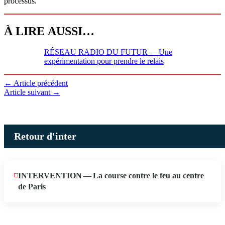
processus.
À LIRE AUSSI…
RÉSEAU RADIO DU FUTUR — Une
expé­ri­men­ta­tion pour prendre le relais
←
Article précédent
Article suivant
→
Retour d'inter
INTERVENTION — La course contre le feu au centre
JUIN
12
de Paris
2026