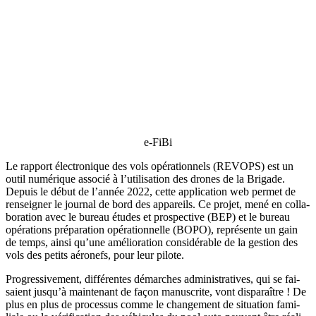
e‑FiBi
Le rap­port élec­tro­nique des vols opé­ra­tion­nels (REVOPS) est un
outil numé­rique asso­cié à l’utilisation des drones de la Bri­gade.
Depuis le début de l’année 2022, cette appli­ca­tion web per­met de
ren­sei­gner le jour­nal de bord des appa­reils. Ce pro­jet, mené en col­la­
bo­ra­tion avec le bureau études et pros­pec­tive (BEP) et le bureau
opé­ra­tions pré­pa­ra­tion opé­ra­tion­nelle (BOPO), repré­sente un gain
de temps, ain­si qu’une amé­lio­ra­tion consi­dé­rable de la ges­tion des
vols des petits aéro­nefs, pour leur pilote.
Pro­gres­si­ve­ment, dif­fé­rentes démarches admi­nis­tra­tives, qui se fai­
saient jusqu’à main­te­nant de façon manus­crite, vont dis­pa­raître ! De
plus en plus de pro­ces­sus comme le chan­ge­ment de situa­tion fami­