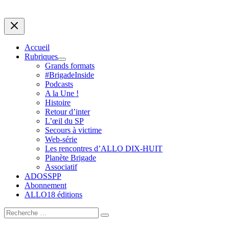
Accueil
Rubriques
Grands formats
#BrigadeInside
Podcasts
A la Une !
Histoire
Retour d’inter
L’œil du SP
Secours à victime
Web-série
Les rencontres d’ALLO DIX-HUIT
Planète Brigade
Associatif
ADOSSPP
Abonnement
ALLO18 éditions
Search
for: