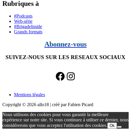
Rubriques à
#Podcasts
Web-série
#BrigadeInside
Grands formats
Abonnez-vous
SUIVEZ-NOUS SUR LES RESEAUX SOCIAUX
Facebook
Instagram
Mentions légales
Copyright © 2026 allo18 | créé par Fabien Picard
Retour
Nous utilisons des cookies pour vous garantir la meilleure
en
expérience sur notre site. Si vous continuez à utiliser ce dernier, nous
haut
considérerons que vous acceptez l'utilisation des cookies.
Ok