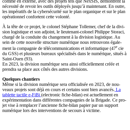
comme en externe, avec des pro­jets tels que Nex­SIS, démontrent la
néces­si­té de revoir les outils déployés jusqu’à main­te­nant. En outre,
les impé­ra­tifs de la cyber­sé­cu­ri­té sur le plan orga­nique et sur le plan
opé­ra­tion­nel confortent cette volonté.
À la tête de ce pro­jet, le colo­nel Sté­phane Tol­le­mer, chef de la divi­
sion logis­tique et son adjoint, le lieu­te­nant-colo­nel Phi­lippe Sto­ra­ci,
char­gé de la conduite du chan­ge­ment à la divi­sion logis­tique. Au
sein de cette nou­velle struc­ture numé­rique nous retrou­vons éga­le­
e
ment la com­pa­gnie de télé­com­mu­ni­ca­tions et infor­ma­tique (47
cie
du GSS) et plu­sieurs bureaux spé­cia­li­sés dans le numé­rique, situés à
Saint-Ouen (93).
En 2023, la divi­sion numé­rique sera ain­si offi­ciel­le­ment créée et
pren­dra sa place aux côtés des autres divisions.
Quelques chan­tiers
Même si la divi­sion numé­rique sera offi­cia­li­sée en 2023, de nou­
veaux pro­jets sont déjà en cours et cer­tains sont bien avan­cés.
La
tablette tac­tile e‑FiBi
(elec­tro­nic fiche-bilan) est actuel­le­ment en
expé­ri­men­ta­tion dans dif­fé­rentes com­pa­gnies de la Bri­gade. Ce pro­
jet vise à rem­pla­cer l’ancienne fiche-bilan papier par un sup­port
numé­rique lors des inter­ven­tions de secours à victime.