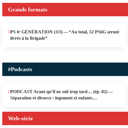
Grands formats
PS 6ᵉ GÉNÉRATION (3/​3) — “Au total, 52 PS6G seront
JUIN
19
livrés à la Brigade”
2026
#Podcasts
PODCAST Avant qu’il ne soit trop tard… (ép. 02) —
MAI
13
Séparation et divorce : logement et enfants…
2026
Web-série