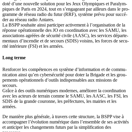
doté d’une nou­velle solu­tion pour les Jeux Olym­piques et Para­lym­
piques de Paris en 2024, tout en s’engageant par ailleurs dans le pro­
gramme de réseau radio du futur (RRF), sys­tème pré­vu pour suc­cé­
der au réseau radio Antares.
La BSPP sou­haite ain­si par­ti­ci­per acti­ve­ment à l’organisation de la
réponse opé­ra­tion­nelle des JO en coor­di­na­tion avec les SAMU, les
asso­cia­tions agréées de sécu­ri­té civile (AASC), les ser­vices dépar­te­
men­taux d’incendie et de secours (SDIS) voi­sins, les forces de secu­
ri­té inté­rieure (FSI) et les armées.
Long terme
Ren­for­cer les com­pé­tences en sys­tème d’information et de com­mu­
ni­ca­tion ain­si qu’en cyber­sé­cu­ri­té pour doter la Bri­gade et les grou­
pe­ments opé­ra­tion­nels d’outils indis­pen­sables aux mis­sions de
secours.
Grâce à des outils numé­riques modernes, amé­lio­rer la coor­di­na­tion
avec les acteurs de ter­rain comme le SAMU, les AASC, les FSI, les
SDIS de la grande cou­ronne, les pré­fec­tures, les mai­ries et les
armées.
De manière plus géné­rale, à tra­vers cette struc­ture, la BSPP vise à
accom­pa­gner l’évolution numé­rique dans l’ensemble de ses acti­vi­tés
et anti­ci­per les chan­ge­ments futurs par la sim­pli­fi­ca­tion des