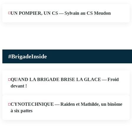
UN POMPIER, UN CS — Sylvain au CS Meudon
MAI
10
2026
#BrigadeInside
QUAND LA BRIGADE BRISE LA GLACE — Froid
devant !
CYNOTECHNIQUE — Raïden et Mathilde, un binôme
à six pattes