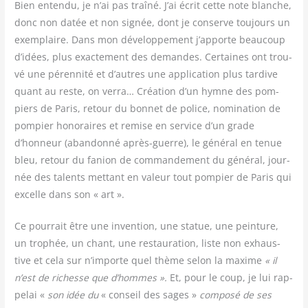
Bien enten­du, je n’ai pas traî­né. J’ai écrit cette note blanche,
donc non datée et non signée, dont je conserve tou­jours un
exem­plaire. Dans mon déve­lop­pe­ment j’apporte beau­coup
d’idées, plus exac­te­ment des demandes. Cer­taines ont trou­
vé une péren­ni­té et d’autres une appli­ca­tion plus tar­dive
quant au reste, on ver­ra… Créa­tion d’un hymne des pom­
piers de Paris, retour du bon­net de police, nomi­na­tion de
pom­pier hono­raires et remise en ser­vice d’un grade
d’honneur (aban­don­né après-guerre), le géné­ral en tenue
bleu, retour du fanion de com­man­de­ment du géné­ral, jour­
née des talents met­tant en valeur tout pom­pier de Paris qui
excelle dans son « art ».
Ce pour­rait être une inven­tion, une sta­tue, une pein­ture,
un tro­phée, un chant, une res­tau­ra­tion, liste non exhaus­
tive et cela sur n’importe quel thème selon la maxime
« il
n’est de richesse que d’hommes ».
Et, pour le coup, je lui rap­
pe­lai «
son idée du
« conseil des sages »
com­po­sé de ses