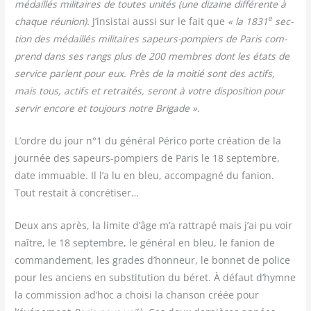
médaillés mili­taires de toutes uni­tés (une dizaine dif­fé­rente à
e
chaque réunion).
J’insistai aus­si sur le fait que
« la 1831
sec­
tion des médaillés mili­taires sapeurs-pom­piers de Paris com­
prend dans ses rangs plus de 200 membres dont les états de
ser­vice parlent pour eux. Près de la moi­tié sont des actifs,
mais tous, actifs et retrai­tés, seront à votre dis­po­si­tion pour
ser­vir encore et tou­jours notre Brigade ».
L’ordre du jour n°1 du géné­ral Péri­co porte créa­tion de la
jour­née des sapeurs-pom­piers de Paris le 18 sep­tembre,
date immuable. Il l’a lu en bleu, accom­pa­gné du fanion.
Tout res­tait à concrétiser…
Deux ans après, la limite d’âge m’a rat­tra­pé mais j’ai pu voir
naître, le 18 sep­tembre, le géné­ral en bleu, le fanion de
com­man­de­ment, les grades d’honneur, le bon­net de police
pour les anciens en sub­sti­tu­tion du béret. À défaut d’hymne
la com­mis­sion ad’hoc a choi­si la chan­son créée pour