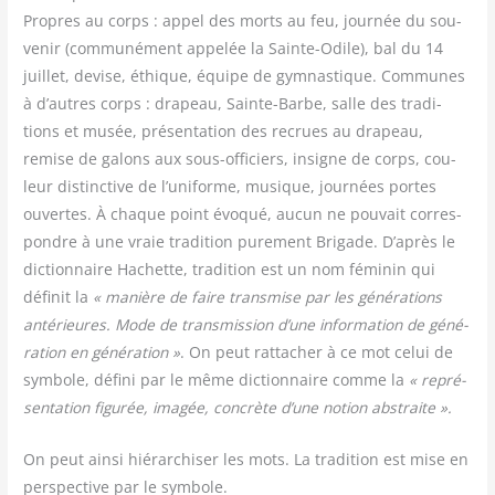
Propres au corps : appel des morts au feu, jour­née du sou­
ve­nir (com­mu­né­ment appe­lée la Sainte-Odile), bal du 14
juillet, devise, éthique, équipe de gym­nas­tique. Com­munes
à d’autres corps : dra­peau, Sainte-Barbe, salle des tra­di­
tions et musée, pré­sen­ta­tion des recrues au dra­peau,
remise de galons aux sous-offi­ciers, insigne de corps, cou­
leur dis­tinc­tive de l’uniforme, musique, jour­nées portes
ouvertes. À chaque point évo­qué, aucun ne pou­vait cor­res­
pondre à une vraie tra­di­tion pure­ment Bri­gade. D’après le
dic­tion­naire Hachette, tra­di­tion est un nom fémi­nin qui
défi­nit la
« manière de faire trans­mise par les géné­ra­tions
anté­rieures. Mode de trans­mis­sion d’une infor­ma­tion de géné­
ra­tion en géné­ra­tion »
. On peut rat­ta­cher à ce mot celui de
sym­bole, défi­ni par le même dic­tion­naire comme la
« repré­
sen­ta­tion figu­rée, ima­gée, concrète d’une notion abstraite ».
On peut ain­si hié­rar­chi­ser les mots. La tra­di­tion est mise en
pers­pec­tive par le symbole.