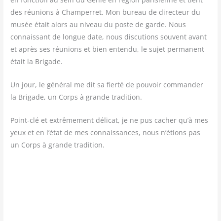
des réunions à Cham­per­ret. Mon bureau de direc­teur du
musée était alors au niveau du poste de garde. Nous
connais­sant de longue date, nous dis­cu­tions sou­vent avant
et après ses réunions et bien enten­du, le sujet per­ma­nent
était la Brigade.
Un jour, le géné­ral me dit sa fier­té de pou­voir com­man­der
la Bri­gade, un Corps à grande tradition.
Point-clé et extrê­me­ment déli­cat, je ne pus cacher qu’à mes
yeux et en l’état de mes connais­sances, nous n’étions pas
un Corps à grande tradition.