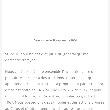
Céré­mo­nie du 18 sep­tembre 2004
Stu­peur, pour ne pas dire plus, du géné­ral qui me
demande d’étayer.
Nous voi­là donc, à faire ensemble l’inventaire de ce qui
pou­vait res­sem­bler à des tra­di­tions. Le seul point qui nous
appar­te­nait mais qui n’est pas à pro­pre­ment par­ler une tra­
di­tion est notre devise
« Sau­ver ou Périr »,
de 1942, et plus
récem­ment le slo­gan
« Un métier, un idéal, du sport »
de
1967. Nous pos­sé­dions des sym­boles et des actions propres
au Corps et d’autres com­munes à d’autres for­ma­tions.