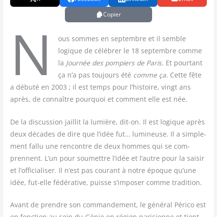
Copier
N
ous sommes en sep­tembre et il semble
logique de célé­brer le 18 sep­tembre comme
la
Jour­née des pom­piers de Paris.
Et pour­tant
ça n’a pas tou­jours été
comme ça
. Cette fête
a débu­té en 2003 ; il est temps pour l’histoire, vingt ans
après, de connaître pour­quoi et com­ment elle est née.
De la dis­cus­sion jaillit la lumière, dit-on. Il est logique après
deux décades de dire que l’idée fut… lumi­neuse. Il a sim­ple­
ment fal­lu une ren­contre de deux hommes qui se com­
prennent. L’un pour sou­mettre l’idée et l’autre pour la sai­sir
et l’officialiser. Il n’est pas cou­rant à notre époque qu’une
idée, fut-elle fédé­ra­tive, puisse s’imposer comme tradition.
Avant de prendre son com­man­de­ment, le géné­ral Péri­co est
en fonc­tion au sein du Génie en région pari­sienne et tient