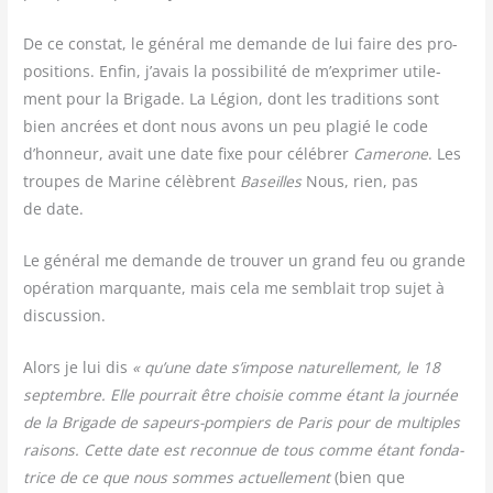
De ce constat, le géné­ral me demande de lui faire des pro­
po­si­tions. Enfin, j’avais la pos­si­bi­li­té de m’exprimer uti­le­
ment pour la Bri­gade. La Légion, dont les tra­di­tions sont
bien ancrées et dont nous avons un peu pla­gié le code
d’honneur, avait une date fixe pour célé­brer
Came­rone
. Les
troupes de Marine célèbrent
Baseilles
Nous, rien, pas
de date.
Le géné­ral me demande de trou­ver un grand feu ou grande
opé­ra­tion mar­quante, mais cela me sem­blait trop sujet à
discussion.
Alors je lui dis
« qu’une date s’impose natu­rel­le­ment, le 18
sep­tembre. Elle pour­rait être choi­sie comme étant la jour­née
de la Bri­gade de sapeurs-pom­piers de Paris pour de mul­tiples
rai­sons. Cette date est recon­nue de tous comme étant fon­da­
trice de ce que nous sommes actuel­le­ment
(bien que