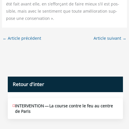
été fait avant elle, en s’ef­for­çant de faire mieux s’il est pos­
sible, mais avec le sen­ti­ment que toute amé­lio­ra­tion sup­
pose une conservation ».
←
Article précédent
Article suivant
→
Retour d'inter
INTERVENTION — La course contre le feu au centre
JUIN
12
de Paris
2026