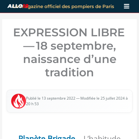
Aller
Le magazine officiel des pompiers de Paris
au
contenu
EXPRESSION LIBRE
— 18 septembre,
naissance d’une
tradition
— Modi­fiée le 25 juillet 2024 à
Publié le 13 sep­tembre 2022
20 h 53
Planète Brigade
– L’habitude