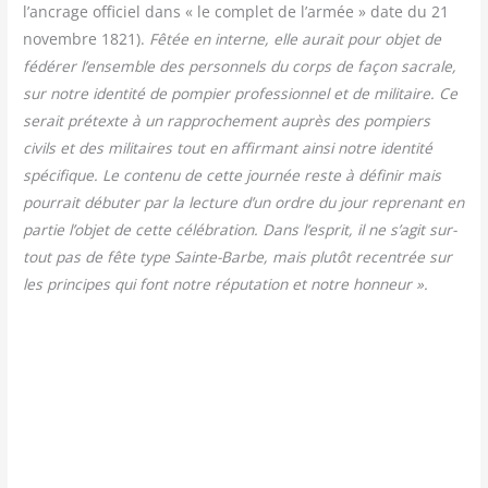
l’ancrage offi­ciel dans « le com­plet de l’armée » date du 21
novembre 1821).
Fêtée en interne, elle aurait pour objet de
fédé­rer l’ensemble des per­son­nels du corps de façon sacrale,
sur notre iden­ti­té de pom­pier pro­fes­sion­nel et de mili­taire. Ce
serait pré­texte à un rap­pro­che­ment auprès des pom­piers
civils et des mili­taires tout en affir­mant ain­si notre iden­ti­té
spé­ci­fique. Le conte­nu de cette jour­née reste à défi­nir mais
pour­rait débu­ter par la lec­ture d’un ordre du jour repre­nant en
par­tie l’objet de cette célé­bra­tion. Dans l’esprit, il ne s’agit sur­
tout pas de fête type Sainte-Barbe, mais plu­tôt recen­trée sur
les prin­cipes qui font notre répu­ta­tion et notre honneur ».