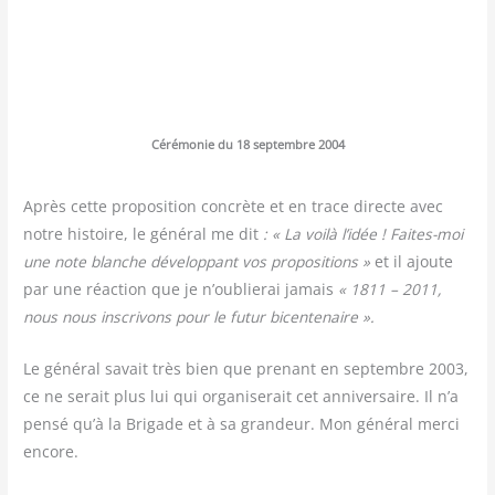
Céré­mo­nie du 18 sep­tembre 2004
Après cette pro­po­si­tion concrète et en trace directe avec
notre his­toire, le géné­ral me dit
: « La voi­là l’idée ! Faites-moi
une note blanche déve­lop­pant vos pro­po­si­tions »
et il ajoute
par une réac­tion que je n’oublierai jamais
« 1811 – 2011,
nous nous ins­cri­vons pour le futur bicentenaire ».
Le géné­ral savait très bien que pre­nant en sep­tembre 2003,
ce ne serait plus lui qui orga­ni­se­rait cet anni­ver­saire. Il n’a
pen­sé qu’à la Bri­gade et à sa gran­deur. Mon géné­ral mer­ci
encore.