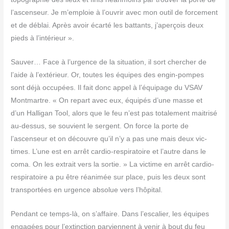
l’ascenseur. Je m’emploie à l’ouvrir avec mon outil de for­ce­ment
et de déblai. Après avoir écar­té les bat­tants, j’aperçois deux
pieds à l’intérieur ».
Sau­ver… Face à l’urgence de la situa­tion, il sort cher­cher de
l’aide à l’extérieur. Or, toutes les équipes des engin-pompes
sont déjà occu­pées. Il fait donc appel à l’équipage du VSAV
Mont­martre. « On repart avec eux, équi­pés d’une masse et
d’un Hal­li­gan Tool, alors que le feu n’est pas tota­le­ment mai­tri­sé
au-des­sus, se sou­vient le ser­gent. On force la porte de
l’ascenseur et on découvre qu’il n’y a pas une mais deux vic­
times. L’une est en arrêt car­dio-res­pi­ra­toire et l’autre dans le
coma. On les extrait vers la sor­tie. » La vic­time en arrêt car­dio-
res­pi­ra­toire a pu être réani­mée sur place, puis les deux sont
trans­por­tées en urgence abso­lue vers l’hôpital.
Pen­dant ce temps-là, on s’affaire. Dans l’escalier, les équipes
enga­gées pour l’extinction par­viennent à venir à bout du feu