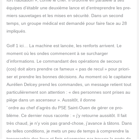
fort habi­ta­tion », confie le chef. Il ordonne en paral­lèle à ses
équipes d’établir une deuxième lance et d’entreprendre les pre­
miers sau­ve­tages et les mises en sécu­ri­té. Dans un second
temps, un groupe médi­cal est deman­dé pour faire face au 28
impliqués.
Golf 1 ici… La machine est lan­cée, les ren­forts arrivent. Le
moment où les ondes com­mencent à se sur­char­ger
d’informations. Le com­man­dant des opé­ra­tions de secours
(cos) doit alors prendre ce fameux « pas de recul » pour prio­ri­
ser et prendre les bonnes déci­sions. Au moment où le capi­taine
Auré­lien Del­cey prend les com­mandes, un mes­sage retient tout
par­ti­cu­liè­re­ment son atten­tion : « des per­sonnes sont prises au
piège dans un ascen­seur ». Aus­si­tôt, il donne
’ ordre au chef d’agrès du PSE Saint-Ouen de gérer ce pro­
blème. Ce der­nier nous raconte : « j’y retourne aus­si­tôt. Il fait
très chaud, je n’y vois pas grand-chose, j’avance à tâtons. Dans
de telles condi­tions, je mets un peu de temps à com­prendre la
topo­gra­phie des lieux et finis néan­moins par trou­ver la porte de