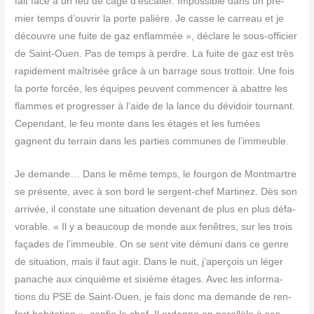
fait face à un feu de cage d’escalier. Impos­sible dans un pre­
mier temps d’ouvrir la porte palière. Je casse le car­reau et je
découvre une fuite de gaz enflam­mée », déclare le sous-offi­cier
de Saint-Ouen. Pas de temps à perdre. La fuite de gaz est très
rapi­de­ment maî­tri­sée grâce à un bar­rage sous trot­toir. Une fois
la porte for­cée, les équipes peuvent com­men­cer à abattre les
flammes et pro­gres­ser à l’aide de la lance du dévi­doir tour­nant.
Cepen­dant, le feu monte dans les étages et les fumées
gagnent du ter­rain dans les par­ties com­munes de l’immeuble.
Je demande… Dans le même temps, le four­gon de Mont­martre
se pré­sente, avec à son bord le ser­gent-chef Mar­ti­nez. Dès son
arri­vée, il constate une situa­tion deve­nant de plus en plus défa­
vo­rable. « Il y a beau­coup de monde aux fenêtres, sur les trois
façades de l’immeuble. On se sent vite dému­ni dans ce genre
de situa­tion, mais il faut agir. Dans le nuit, j’aperçois un léger
panache aux cin­quième et sixième étages. Avec les infor­ma­
tions du PSE de Saint-Ouen, je fais donc ma demande de ren­