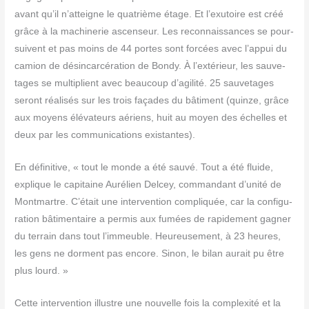
avant qu’il n’atteigne le qua­trième étage. Et l’exutoire est créé
grâce à la machi­ne­rie ascen­seur. Les recon­nais­sances se pour­
suivent et pas moins de 44 portes sont for­cées avec l’appui du
camion de dés­in­car­cé­ra­tion de Bon­dy. À l’extérieur, les sau­ve­
tages se mul­ti­plient avec beau­coup d’agilité. 25 sau­ve­tages
seront réa­li­sés sur les trois façades du bâti­ment (quinze, grâce
aux moyens élé­va­teurs aériens, huit au moyen des échelles et
deux par les com­mu­ni­ca­tions existantes).
En défi­ni­tive, « tout le monde a été sau­vé. Tout a été fluide,
explique le capi­taine Auré­lien Del­cey, com­man­dant d’unité de
Mont­martre. C’était une inter­ven­tion com­pli­quée, car la confi­gu­
ra­tion bâti­men­taire a per­mis aux fumées de rapi­de­ment gagner
du ter­rain dans tout l’immeuble. Heu­reu­se­ment, à 23 heures,
les gens ne dorment pas encore. Sinon, le bilan aurait pu être
plus lourd. »
Cette inter­ven­tion illustre une nou­velle fois la com­plexi­té et la