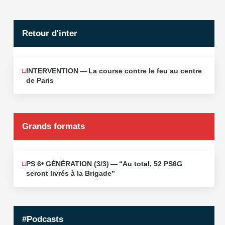
Retour d'inter
INTERVENTION — La course contre le feu au centre
JUIN
12
de Paris
2026
Grands formats
PS 6ᵉ GÉNÉRATION (3/​3) — “Au total, 52 PS6G
JUIN
19
seront livrés à la Brigade”
2026
#Podcasts