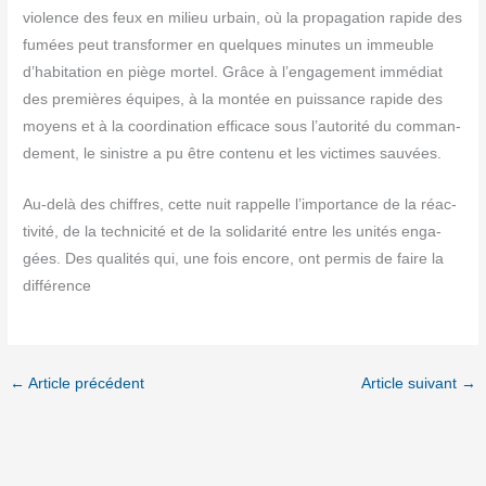
vio­lence des feux en milieu urbain, où la pro­pa­ga­tion rapide des
fumées peut trans­for­mer en quelques minutes un immeuble
d’habitation en piège mor­tel. Grâce à l’engagement immé­diat
des pre­mières équipes, à la mon­tée en puis­sance rapide des
moyens et à la coor­di­na­tion effi­cace sous l’autorité du com­man­
de­ment, le sinistre a pu être conte­nu et les vic­times sauvées.
Au-delà des chiffres, cette nuit rap­pelle l’importance de la réac­
ti­vi­té, de la tech­ni­ci­té et de la soli­da­ri­té entre les uni­tés enga­
gées. Des qua­li­tés qui, une fois encore, ont per­mis de faire la
différence
←
Article précédent
Article suivant
→