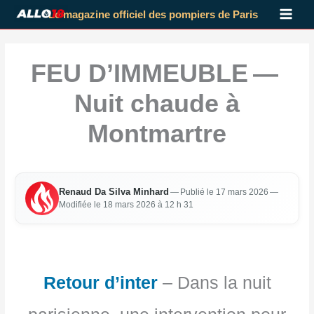
Aller
Le magazine officiel des pompiers de Paris
au
contenu
FEU D’IMMEUBLE —
Nuit chaude à
Montmartre
Renaud Da Sil­va Min­hard
—
Publié le 17 mars 2026
—
Modi­fiée le 18 mars 2026 à 12 h 31
Retour d’inter
– Dans la nuit