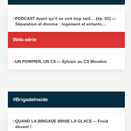
PODCAST Avant qu’il ne soit trop tard… (ép. 02) —
MAI
13
Séparation et divorce : logement et enfants…
2026
Web-série
UN POMPIER, UN CS — Sylvain au CS Meudon
MAI
10
2026
#BrigadeInside
QUAND LA BRIGADE BRISE LA GLACE — Froid
devant !