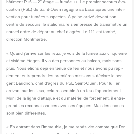
e
bâti­ment R+6 — 2
étage — fumée ++. Le pre­mier secours éva­
cua­tion (PSE) de Saint-Ouen regagne sa base après une inter­
ven­tion pour fumées sus­pectes. À peine arri­vé devant son
centre de secours, le sta­tion­naire s’empresse de trans­mettre un
nou­vel ordre de départ au chef d’agrès. Le 111 est tom­bé,
direc­tion Montmartre.
« Quand j’arrive sur les lieux, je vois de la fumée aux cin­quième
et sixième étages. Il y a des per­sonnes au bal­con, mais sans
plus. Nous étions déjà en tenue de feu et nous avons pu rapi­
de­ment entre­prendre les pre­mières mis­sions » déclare le ser­
gent Bau­drion, chef d’agrès du PSE Saint-Ouen. Pour lui, en
arri­vant sur les lieux, cela res­semble à un feu d’appartement.
Muni de la ligne d’attaque et du maté­riel de for­ce­ment, il entre­
prend les recon­nais­sances avec ses équipes. Mais les choses
sont bien différentes.
« En entrant dans l’immeuble, je me rends vite compte que l’on