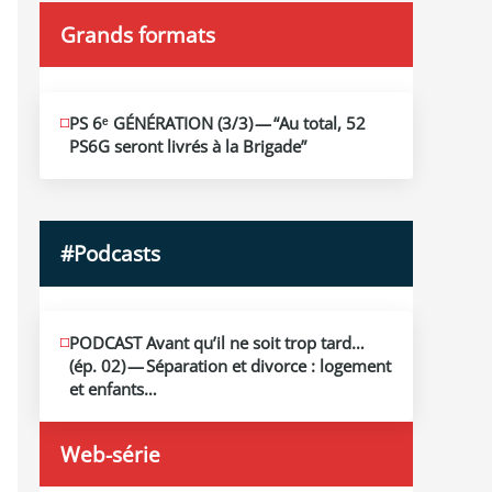
Grands formats
JUIN
PS 6ᵉ GÉNÉRATION (3/​3) — “Au total, 52
19
PS6G seront livrés à la Brigade”
2026
#Podcasts
MAI
PODCAST Avant qu’il ne soit trop tard…
13
(ép. 02) — Séparation et divorce : logement
2026
et enfants…
Web-série