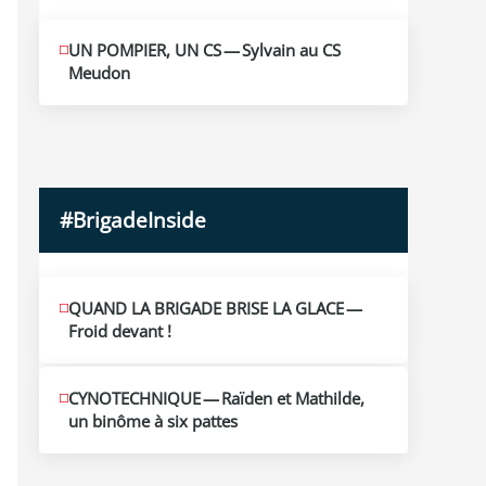
MAI
UN POMPIER, UN CS — Sylvain au CS
10
Meudon
2026
#BrigadeInside
QUAND LA BRIGADE BRISE LA GLACE —
Froid devant !
CYNOTECHNIQUE — Raïden et Mathilde,
un binôme à six pattes