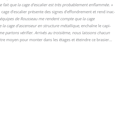
le fait que la cage d’escalier est très pro­ba­ble­ment enflam­mée. »
a cage d’escalier pré­sente des signes d’effondrement et rend inac­
 équipes de Rous­seau me rendent compte que la cage
e la cage d’ascenseur en struc­ture métal­lique,
enchaîne le capi­
ar­tons véri­fier. Arri­vés au troi­sième, nous lais­sons cha­cun
autre moyen pour mon­ter dans les étages et éteindre ce brasier…