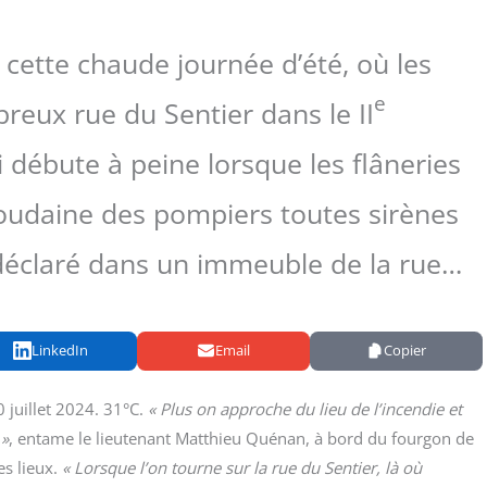
 cette chaude journée d’été, où les
e
eux rue du Sentier dans le II
 débute à peine lorsque les flâneries
 soudaine des pompiers toutes sirènes
 déclaré dans un immeuble de la rue…
LinkedIn
Email
Copier
0 juillet 2024. 31°C.
« Plus on approche du lieu de l’incendie et
 »
, entame le lieu­te­nant Mat­thieu Qué­nan, à bord du four­gon de
es lieux.
« Lorsque l’on tourne sur la rue du Sen­tier, là où