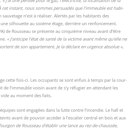
u.
« J’ai une pen­sée pour le gaz, l’électricité, la loca­li­sa­tion de la
s. À cet ins­tant, nous sommes per­sua­dés que l’immeuble est habi­
au­ve­tage n’est à réa­li­ser. Aler­tés par les habi­tants des
une sil­houette au sixième étage, der­rière un ren­fon­ce­ment.
(EPA) de Rous­seau se pré­sente au cin­quième niveau avant d’être
ème.
« J’anticipe l’état de san­té de la vic­time avant même qu’elle ne
ortent de son appar­te­ment. Je la déclare en urgence abso­lue »
,
ge cette fois-ci. Les occu­pants se sont enfuis à temps par la cour­
it de l’immeuble voi­sin avant de s’y réfu­gier en atten­dant les
s vide au moment des faits.
 équipes sont enga­gées dans la lutte contre l’incendie. Le hall et
éteints avant de pou­voir accé­der à l’escalier cen­tral en bois et aux
our­gon de Rous­seau d’établir une lance au rez-de-chaus­sée,