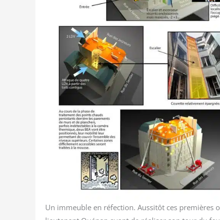
Un immeuble en réfec­tion. Aus­si­tôt ces pre­mières ob