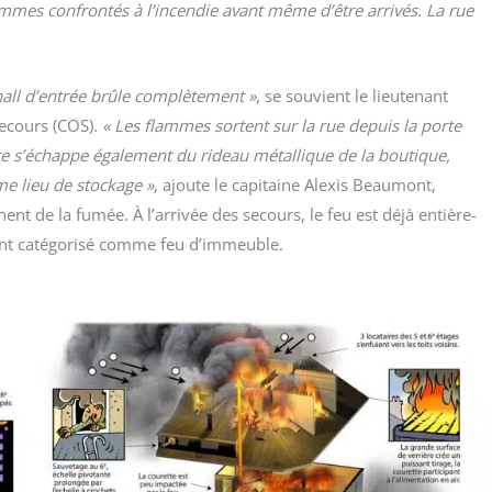
es confron­tés à l’incendie avant même d’être arri­vés. La rue
all d’entrée brûle com­plè­te­ment »
, se sou­vient le lieu­te­nant
secours (COS).
« Les flammes sortent sur la rue depuis la porte
ire s’échappe éga­le­ment du rideau métal­lique de la bou­tique,
mme lieu de sto­ckage »
, ajoute le capi­taine Alexis Beau­mont,
t de la fumée. À l’arrivée des secours, le feu est déjà entiè­re­
­ment caté­go­ri­sé comme feu d’immeuble.