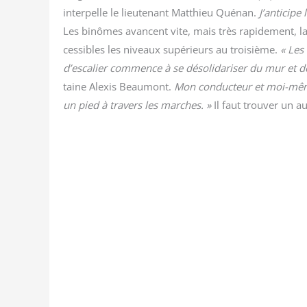
inter­pelle le lieu­te­nant Mat­thieu Qué­nan.
J’anticipe 
Les binômes avancent vite, mais très rapi­de­ment, l
ces­sibles les niveaux supé­rieurs au troi­sième.
« Les
d’escalier com­mence à se déso­li­da­ri­ser du mur et d
taine Alexis Beau­mont.
Mon conduc­teur et moi-même p
un pied à tra­vers les marches. »
Il faut trou­ver un 