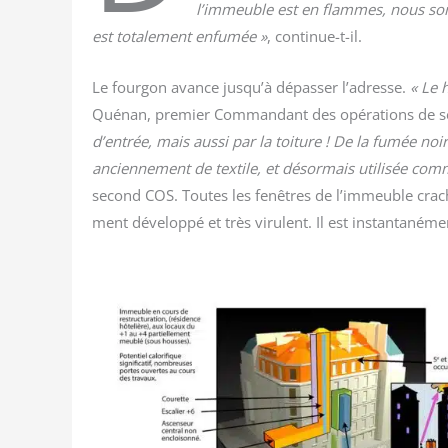
l’immeuble est en flammes, nous somm
est tota­le­ment enfu­mée »
, conti­nue-t-il.
Le four­gon avance jusqu’à dépas­ser l’adresse.
« Le h
Qué­nan, pre­mier Com­man­dant des opé­ra­tions de 
d’entrée, mais aus­si par la toi­ture ! De la fumée no
ancien­ne­ment de tex­tile, et désor­mais uti­li­sée co
second COS. Toutes les fenêtres de l’immeuble crachen
ment déve­lop­pé et très viru­lent. Il est ins­tan­ta­né