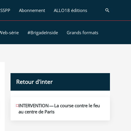
SSPP
Abonnement
ALLO18 éditions
Recherche
Web-série
#BrigadeInside
Grands formats
Retour d'inter
JUIN
INTERVENTION — La course contre le feu
12
au centre de Paris
2026