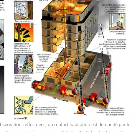
ser­va­tions effec­tuées, un ren­fort habi­ta­tion est deman­dé par le