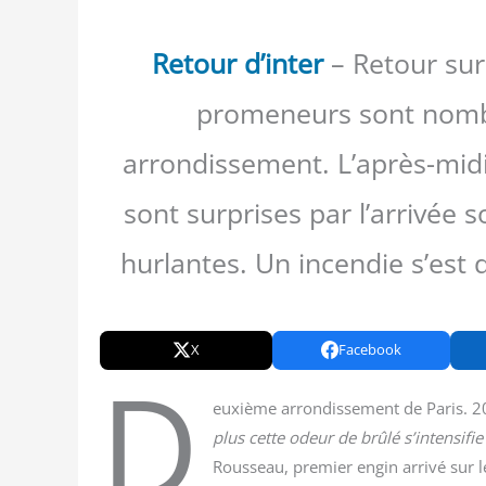
Retour d’inter
– Retour sur
promeneurs sont nombr
arrondissement. L’après-midi
sont surprises par l’arrivée
hurlantes. Un incendie s’est
X
Facebook
D
euxième arron­dis­se­ment de Paris. 2
plus cette odeur de brû­lé s’intensifie
Rous­seau, pre­mier engin arri­vé sur l