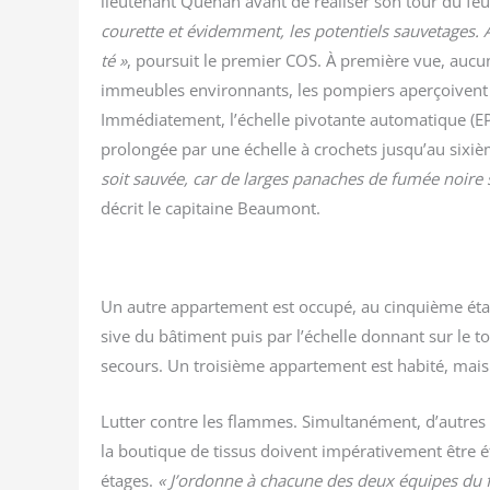
lieu­te­nant Qué­nan avant de réa­li­ser son tour du fe
cou­rette et évi­dem­ment, les poten­tiels sau­ve­tage
té »
, pour­suit le pre­mier COS. À pre­mière vue, aucun s
immeubles envi­ron­nants, les pom­piers aper­çoivent 
Immé­dia­te­ment, l’échelle pivo­tante auto­ma­tique 
pro­lon­gée par une échelle à cro­chets jusqu’au sixi
soit sau­vée, car de larges panaches de fumée noire s
décrit le capi­taine Beaumont.
Un autre appar­te­ment est occu­pé, au cin­quième éta
sive du bâti­ment puis par l’échelle don­nant sur le to
secours. Un troi­sième appar­te­ment est habi­té, mai
Lut­ter contre les flammes. Simul­ta­né­ment, d’autres
la bou­tique de tis­sus doivent impé­ra­ti­ve­ment être 
étages.
« J’ordonne à cha­cune des deux équipes du f