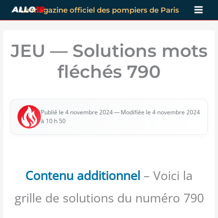
Aller
Le magazine officiel des pompiers de Paris
au
contenu
JEU — Solutions mots
fléchés 790
— Modi­fiée le 4 novembre 2024
Publié le 4 novembre 2024
à 10 h 50
Contenu additionnel
– Voici la
grille de solutions du numéro 790