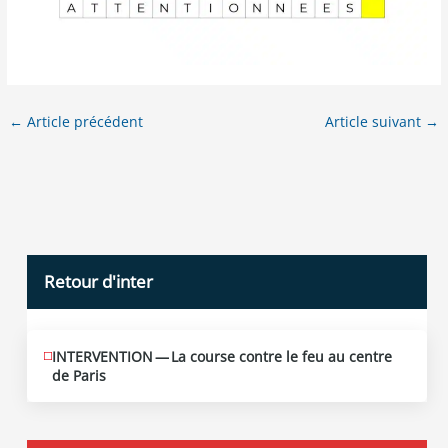
←
Article précédent
Article suivant
→
Retour d'inter
INTERVENTION — La course contre le feu au centre
JUIN
12
de Paris
2026