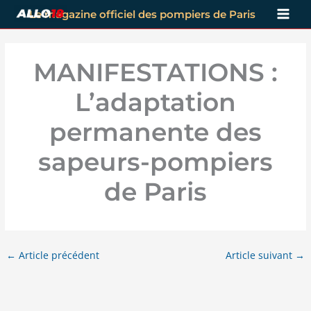
Aller
Le magazine officiel des pompiers de Paris
au
contenu
MANIFESTATIONS :
L’adaptation
permanente des
sapeurs-pompiers
de Paris
←
Article précédent
Article suivant
→