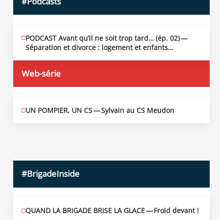
#Podcasts
PODCAST Avant qu’il ne soit trop tard… (ép. 02) —
MAI
13
Séparation et divorce : logement et enfants…
2026
Web-série
UN POMPIER, UN CS — Sylvain au CS Meudon
MAI
10
2026
#BrigadeInside
QUAND LA BRIGADE BRISE LA GLACE — Froid devant !