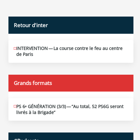
Retour d'inter
INTERVENTION — La course contre le feu au centre
JUIN
12
de Paris
2026
Grands formats
PS 6ᵉ GÉNÉRATION (3/​3) — “Au total, 52 PS6G seront
JUIN
19
livrés à la Brigade”
2026