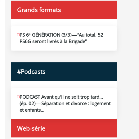
Grands formats
JUIN
PS 6ᵉ GÉNÉRATION (3/​3) — “Au total, 52
19
PS6G seront livrés à la Brigade”
2026
#Podcasts
MAI
PODCAST Avant qu’il ne soit trop tard…
13
(ép. 02) — Séparation et divorce : logement
2026
et enfants…
Web-série