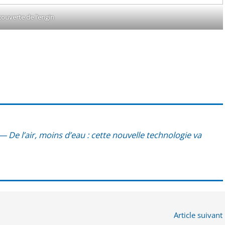
ou­verte de l’engin
 l’air, moins d’eau : cette nou­velle tech­no­lo­gie va
Article suivant