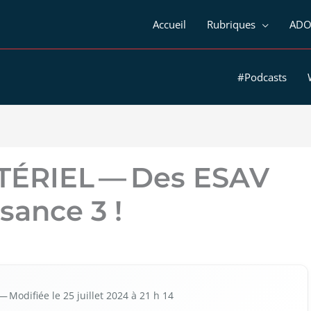
Accueil
Rubriques
ADO
#Podcasts
ÉRIEL — Des ESAV
sance 3 !
— Modi­fiée le 25 juillet 2024 à 21 h 14