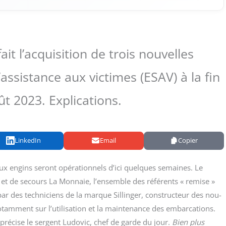
ait l’acquisition de trois nouvelles
ssistance aux victimes (ESAV) à la fin
t 2023. Explications.
LinkedIn
Email
Copier
ux engins seront opé­ra­tion­nels d’ici quelques semaines. Le
et de secours La Mon­naie, l’ensemble des réfé­rents « remise »
r des tech­ni­ciens de la marque Sillin­ger, construc­teur des nou­
tam­ment sur l’utilisation et la main­te­nance des embar­ca­tions.
pré­cise le ser­gent Ludo­vic, chef de garde du jour.
Bien plus