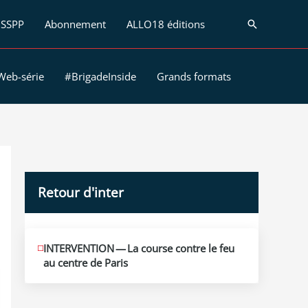
SSPP
Abonnement
ALLO18 éditions
Recherche
Web-série
#BrigadeInside
Grands formats
Retour d'inter
JUIN
INTERVENTION — La course contre le feu
12
au centre de Paris
2026