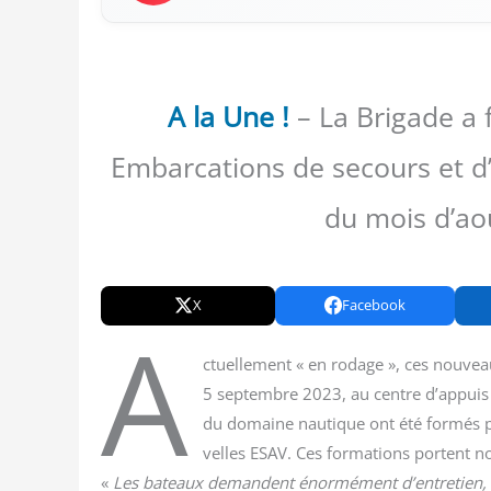
A la Une !
– La Brigade a f
Embarcations de secours et d’a
du mois d’aoû
X
Facebook
A
ctuel­le­ment « en rodage », ces nou­vea
5 sep­tembre 2023, au centre d’appuis 
du domaine nau­tique ont été for­més pa
velles ESAV. Ces for­ma­tions portent no
«
Les bateaux demandent énor­mé­ment d’entretien,