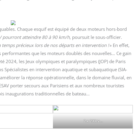
ar­quables. Chaque esquif est équi­pé de deux moteurs hors-bord
 pour­ront atteindre 80 à 90 km/​h,
pour­suit le sous-offi­cier.
 temps pré­cieux lors de nos départs en inter­ven­tion !
» En effet,
s per­for­mantes que les moteurs dou­blés des nou­velles… Ce gain
’été 2024, les Jeux olym­piques et para­lym­piques (JOP) de Paris
s Spé­cia­listes en inter­ven­tion aqua­tique et sub­aqua­tique (SIA-
’améliorer la réponse opé­ra­tion­nelle, dans le domaine flu­vial, en
 ESAV por­ter secours aux Pari­siens et aux nom­breux tou­ristes
is inau­gu­ra­tions tra­di­tion­nelles de bateau…
2 x 200cv…