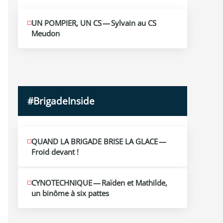
MAI
UN POMPIER, UN CS — Sylvain au CS
10
Meudon
2026
#BrigadeInside
QUAND LA BRIGADE BRISE LA GLACE —
Froid devant !
CYNOTECHNIQUE — Raïden et Mathilde,
un binôme à six pattes