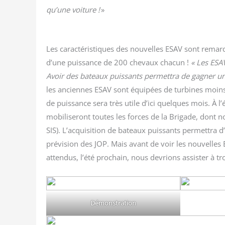
qu’une voi­ture !
»
Les carac­té­ris­tiques des nou­velles ESAV sont rem
d’une puis­sance de 200 che­vaux cha­cun !
« Les ESAV
Avoir des bateaux puis­sants per­met­tra de gagner un
les anciennes ESAV sont équi­pées de tur­bines moin
de puis­sance sera très utile d’ici quelques mois. À l
mobi­li­se­ront toutes les forces de la Bri­gade, dont no
SIS). L’acquisition de bateaux puis­sants per­met­tra d
pré­vi­sion des JOP. Mais avant de voir les nou­velles
atten­dus, l’été pro­chain, nous devrions assis­ter à tro
Démons­tra­tion