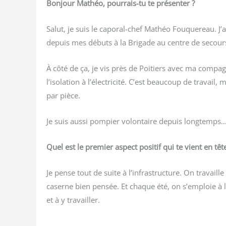
Bon­jour Mathéo, pour­rais-tu te présenter ?
Salut, je suis le capo­ral-chef Mathéo Fou­que­reau. J’a
depuis mes débuts à la Bri­gade au centre de secour
À côté de ça, je vis près de Poi­tiers avec ma com­p
l’isolation à l’électricité. C’est beau­coup de tra­vail,
par pièce.
Je suis aus­si pom­pier volon­taire depuis long­temps…
Quel est le pre­mier aspect posi­tif qui te vient en têt
Je pense tout de suite à l’infrastructure. On tra­vail
caserne bien pen­sée. Et chaque été, on s’emploie à 
et à y travailler.