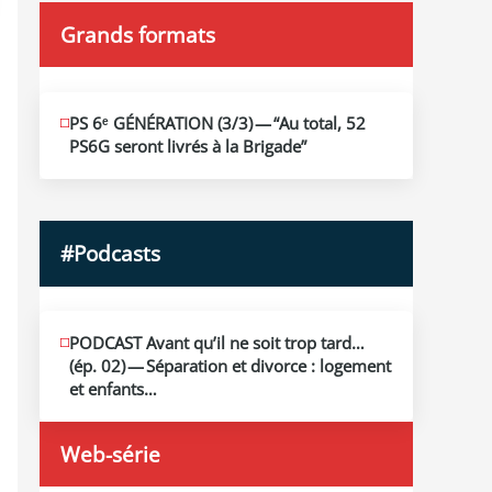
Grands formats
JUIN
PS 6ᵉ GÉNÉRATION (3/​3) — “Au total, 52
19
PS6G seront livrés à la Brigade”
2026
#Podcasts
MAI
PODCAST Avant qu’il ne soit trop tard…
13
(ép. 02) — Séparation et divorce : logement
2026
et enfants…
Web-série