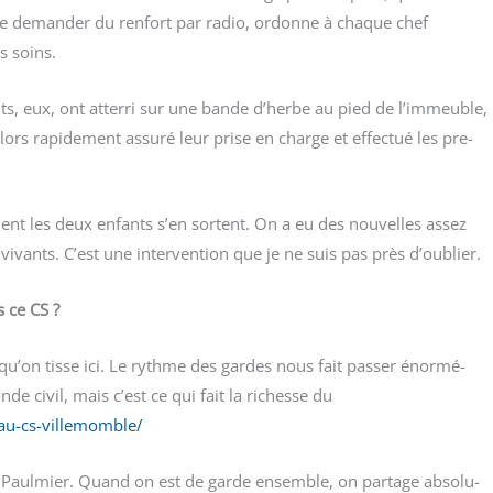
 de deman­der du ren­fort par radio, ordonne à chaque chef
s soins.
ts, eux, ont atter­ri sur une bande d’herbe au pied de l’immeuble,
rs rapi­de­ment assu­ré leur prise en charge et effec­tué les pre­
­ment les deux enfants s’en sortent. On a eu des nou­velles assez
t vivants. C’est une inter­ven­tion que je ne suis pas près d’oublier.
s ce CS ?
s qu’on tisse ici. Le rythme des gardes nous fait pas­ser énor­mé­
e civil, mais c’est ce qui fait la richesse du
-au-cs-villemomble/
 Paul­mier. Quand on est de garde ensemble, on par­tage abso­lu­