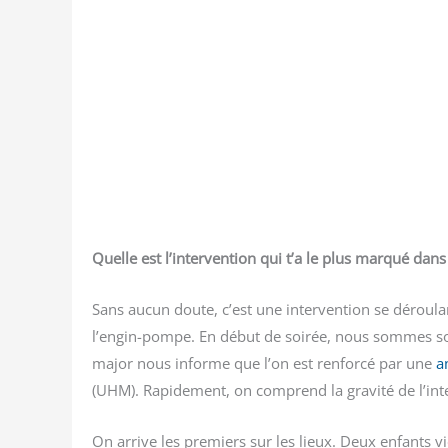
Quelle est l’intervention qui t’a le plus mar­qué dans
Sans aucun doute, c’est une inter­ven­tion se dérou­la
l’engin-pompe. En début de soi­rée, nous sommes s
major nous informe que l’on est ren­for­cé par une
a
(UHM). Rapi­de­ment, on com­prend la gra­vi­té de l’in
On arrive les pre­miers sur les lieux. Deux enfants vi