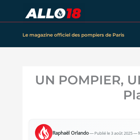
Aller
au
contenu
Le magazine officiel des pompiers de Paris
UN POMPIER, UN
Pl
Raphaël Orlan­do
—
Publié le 3 août 2025
— M