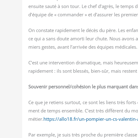
ensuite sau­té à son tour. Le chef d’agrès, le temps
d’équipe de « com­man­der » et d’assurer les pre­mier
On constate rapi­de­ment le décès du père. Les enfan
ce qui a sans doute amor­ti leur chute. Nous avons alo
miers gestes, avant l’arrivée des équipes médicales.
C’est une inter­ven­tion dra­ma­tique, mais heu­reu­se
rapi­de­ment : ils sont bles­sés, bien-sûr, mais res­ten
Sou­ve­nir personnel/​cohésion le plus mar­quant dan
Ce que je retiens sur­tout, ce sont les liens très fort
ment de temps ensemble. C’est très dif­fé­rent du mond
métier.
https://allo18.fr/un-pompier-un-cs-valentin
Par exemple, je suis très proche du pre­mière classe