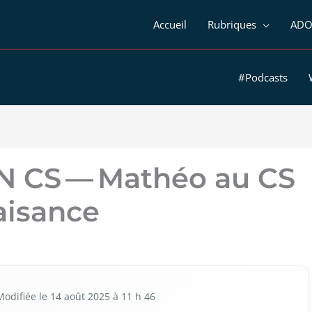
Accueil
Rubriques
ADO
#Podcasts
 CS — Mathéo au CS
aisance
odi­fiée le 14 août 2025 à 11 h 46