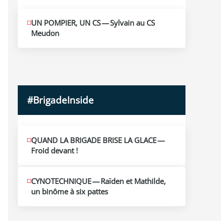
MAI
UN POMPIER, UN CS — Sylvain au CS
10
Meudon
2026
#BrigadeInside
QUAND LA BRIGADE BRISE LA GLACE —
Froid devant !
CYNOTECHNIQUE — Raïden et Mathilde,
un binôme à six pattes