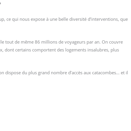
?
up, ce qui nous expose à une belle diver­si­té d’interventions, que
ille tout de même 86 mil­lions de voya­geurs par an. On couvre
x, dont cer­tains com­portent des loge­ments insa­lubres, plus
nce : on dis­pose du plus grand nombre d’accès aux cata­combes… et il