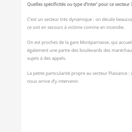
Quelles spé­ci­fi­ci­tés ou type d’inter’ pour ce secteur 
C’est un sec­teur très dyna­mique : on décale beau­co
ce soit en secours à vic­time comme en incendie.
On est proches de la gare Mont­par­nasse, qui accue
éga­le­ment une par­tie des bou­le­vards des maré­chau
sujets à des appels.
La petite par­ti­cu­la­ri­té propre au sec­teur Plai­sa
nous arrive d’y intervenir.