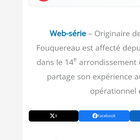
Web-série
– Originaire de
Fouquereau est affecté depui
e
dans le 14
arrondissement de
partage son expérience au
opérationnel 
X
Facebook