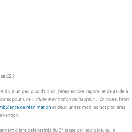
 ce CS ?
nt il y a un peu plus d’un an. J’étais encore capo­ral et de garde à
on­nés pour une «
chute avec notion de hau­teur
». En route, l’état-
mbu­lance de réani­ma­tion
et deux uni­tés mobiles hos­pi­ta­lières
tervention.
e
ennent d’être défe­nes­trés du 5
étage par leur père, qui a