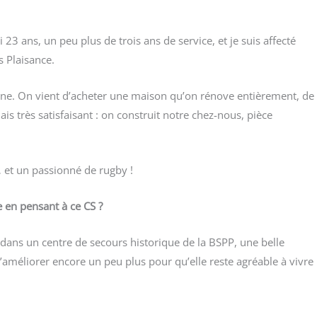
i 23 ans, un peu plus de trois ans de ser­vice, et je suis affec­té
s Plaisance.
agne. On vient d’acheter une mai­son qu’on rénove entiè­re­ment, de
 mais très satis­fai­sant : on construit notre chez-nous, pièce
 et un pas­sion­né de rugby !
e en pen­sant à ce CS ?
le dans un centre de secours his­to­rique de la BSPP, une belle
l’améliorer encore un peu plus pour qu’elle reste agréable à vivre