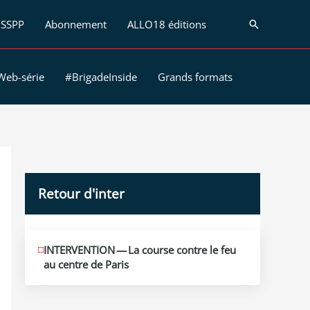
SSPP
Abonnement
ALLO18 éditions
Recherche
Web-série
#BrigadeInside
Grands formats
Retour d'inter
JUIN
INTERVENTION — La course contre le feu
12
au centre de Paris
2026