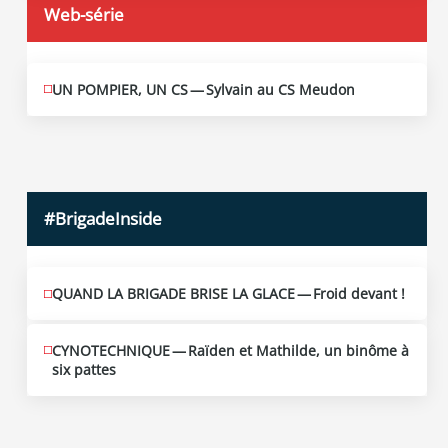
Web-série
UN POMPIER, UN CS — Sylvain au CS Meudon
MAI
10
2026
#BrigadeInside
QUAND LA BRIGADE BRISE LA GLACE — Froid devant !
CYNOTECHNIQUE — Raïden et Mathilde, un binôme à
six pattes