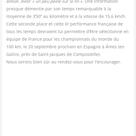
avoué, avoir
« un peu pei­né sur la fin »
. Une infor­ma­tion
presque démen­tie par son temps remar­quable à la
moyenne de 3’50’’ au kilo­mètre et à la vitesse de 15,6 km/​h.
Cette seconde place et cette 6ᵉ per­for­mance fran­çaise de
tous les temps devraient lui per­mettre d’être sélec­tion­né en
équipe de France pour les cham­pion­nats du monde du
100 km, le 20 sep­tembre pro­chain en Espagne à Âmes (en
Galice, près de Saint-Jacques de Com­pos­telle).
Nous serons bien sûr au ren­dez-vous pour l’encourager.