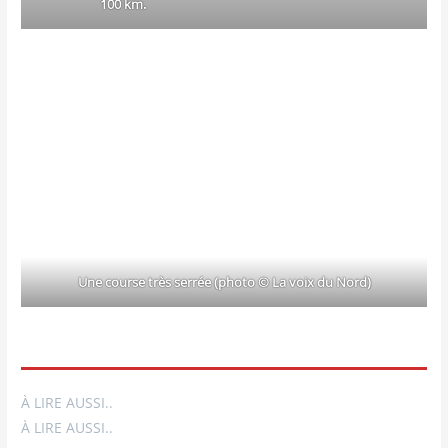
100 km.
Une course très ser­rée (pho­to © La voix du Nord)
À LIRE AUSSI..
À LIRE AUSSI..