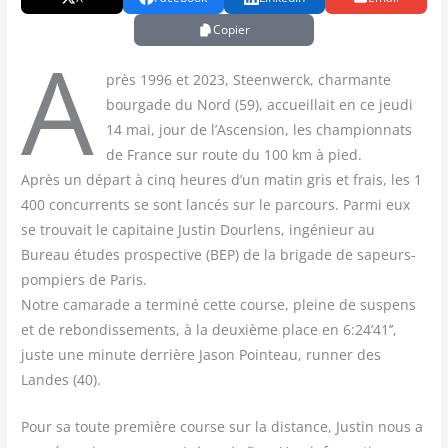
Copier
A
près 1996 et 2023, Steen­werck, char­mante
bour­gade du Nord (59), accueillait en ce jeu­di
14 mai, jour de l’Ascension, les cham­pion­nats
de France sur route du 100 km à pied.
Après un départ à cinq heures d’un matin gris et frais, les 1
400 concur­rents se sont lan­cés sur le par­cours. Par­mi eux
se trou­vait le capi­taine Jus­tin Dour­lens, ingé­nieur au
Bureau études pros­pec­tive (BEP) de la bri­gade de sapeurs-
pom­piers de Paris.
Notre cama­rade a ter­mi­né cette course, pleine de sus­pens
et de rebon­dis­se­ments, à la deuxième place en 6:24’41’’,
juste une minute der­rière Jason Poin­teau, run­ner des
Landes (40).
Pour sa toute pre­mière course sur la dis­tance, Jus­tin nous a