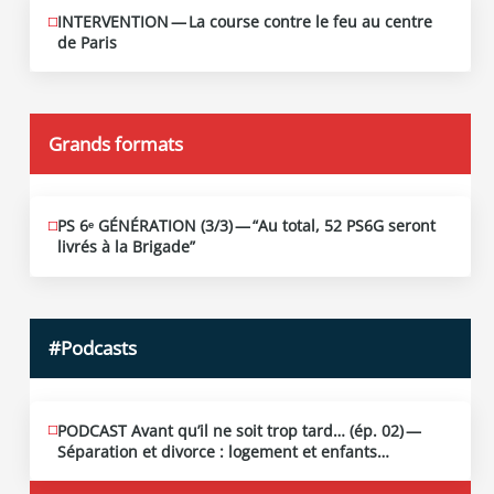
INTERVENTION — La course contre le feu au centre
JUIN
12
de Paris
2026
Grands formats
PS 6ᵉ GÉNÉRATION (3/​3) — “Au total, 52 PS6G seront
JUIN
19
livrés à la Brigade”
2026
#Podcasts
PODCAST Avant qu’il ne soit trop tard… (ép. 02) —
MAI
13
Séparation et divorce : logement et enfants…
2026