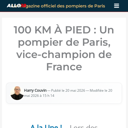
Aller
Le magazine officiel des pompiers de Paris
au
contenu
100 KM À PIED : Un
pompier de Paris,
vice-champion de
France
Har­ry Cou­vin
—
— Modi­fiée le 20
Publié le 20 mai 2026
mai 2026 à 15 h 14
A la Une !
– Lors des