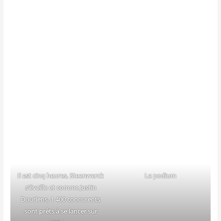
Il est cinq heures, Steen­werck
Le podium
s’é­veille et comme Jus­tin
Dour­lens, 1 400 concu­rents
sont prêts à se lan­cer sur