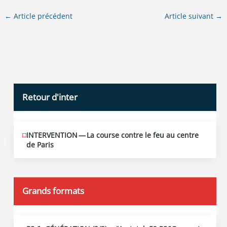
←
Article précédent
Article suivant
→
Retour d'inter
INTERVENTION — La course contre le feu au centre
JUIN
12
de Paris
2026
Grands formats