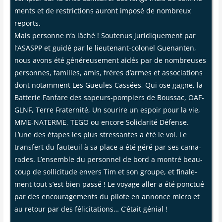
ments et de res­tric­tions auront impo­sé de nom­breux
reports.
Mais per­sonne n’a lâché ! Sou­te­nus juri­di­que­ment par
l’ASASPP et gui­dé par le lieu­te­nant-colo­nel Gue­nan­ten,
nous avons été géné­reu­se­ment aidés par de nom­breuses
per­sonnes, familles, amis, frères d’armes et asso­cia­tions
dont notam­ment Les Gueules Cas­sées, Qui ose gagne, la
Bat­te­rie Fan­fare des sapeurs-pom­piers de Bous­sac, OAF-
GLNF, Terre Fra­ter­ni­té, Un sou­rire un espoir pour la vie,
MME-NATERME, TEGO ou encore Soli­da­ri­té Défense.
L’une des étapes les plus stres­santes a été le vol. Le
trans­fert du fau­teuil à sa place a été géré par ses cama­
rades. L’ensemble du per­son­nel de bord a mon­tré beau­
coup de sol­li­ci­tude envers Tim et son groupe, et fina­le­
ment tout s’est bien pas­sé ! Le voyage aller a été ponc­tué
par des encou­ra­ge­ments du pilote en annonce micro et
au retour par des féli­ci­ta­tions… C’était génial !