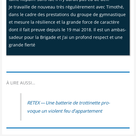
Je tra­vaille de nou­veau très régu­liè­re­ment avec Timo­thé,
dans le cadre des pres­ta­tions du groupe de gym­nas­tique
et mesure la rési­lience et la grande force de carac­tère
dont il fait preuve depuis le 19 mai 2018. Il est un ambas­
sa­deur pour la Bri­gade et j’ai un pro­fond res­pect et une
grande fierté
À LIRE AUSSI…
RETEX — Une bat­te­rie de trot­ti­nette pro­
voque un violent feu d’appartement