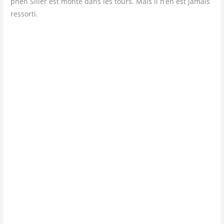
phen Siller est mon­té dans les tours. Mais il n’en est jamais
ressorti.