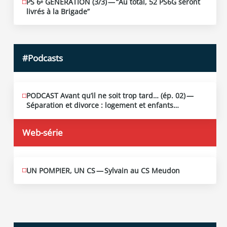
PS 6ᵉ GÉNÉRATION (3/​3) — “Au total, 52 PS6G seront
JUIN
19
livrés à la Brigade”
2026
#Podcasts
PODCAST Avant qu’il ne soit trop tard… (ép. 02) —
MAI
13
Séparation et divorce : logement et enfants…
2026
Web-série
UN POMPIER, UN CS — Sylvain au CS Meudon
MAI
10
2026