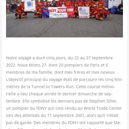
Notre voyage a duré cinq jours, du 22 au 27 sep­tembre
2022. Nous étions 27, dont 20 pom­piers de Paris et 6
membres de ma famille, dont mes frères et mes neveux.
L’objectif prin­ci­pal du voyage était de par­cou­rir les cinq kilo­
mètres de la Tun­nel to Towers Run. Cette course mémo­
rielle a lieu chaque année le der­nier dimanche de sep­
tembre. Elle sym­bo­lise les der­niers pas de Ste­phen Siller,
un pom­pier du FDNY qui s’est ren­du au World Trade Cen­ter
lors des atten­tats du 11 sep­tembre 2001, alors qu’il n’était
pas de garde. Des membres du FDNY ont rap­por­té que Ste­