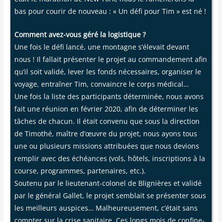
bas pour cou­rir de nou­veau : « Un défi pour Tim » est né !
Com­ment avez-vous géré la logis­tique ?
Une fois le défi lan­cé, une mon­tagne s’élevait devant
nous ! Il fal­lait pré­sen­ter le pro­jet au com­man­de­ment afin
qu’il soit vali­dé, lever les fonds néces­saires, orga­ni­ser le
voyage, entraî­ner Tim, convaincre le corps médi­cal…
Une fois la liste des par­ti­ci­pants déter­mi­née, nous avons
fait une réunion en février 2020, afin de déter­mi­ner les
tâches de cha­cun. Il était conve­nu que sous la direc­tion
de Timo­thé, maître d’œuvre du pro­jet, nous ayons tous
une ou plu­sieurs mis­sions attri­buées que nous devions
rem­plir avec des échéances (vols, hôtels, ins­crip­tions à la
course, pro­grammes, par­te­naires, etc.).
Sou­te­nu par le lieu­te­nant-colo­nel de Bli­gnières et vali­dé
par le géné­ral Gal­let, le pro­jet sem­blait se pré­sen­ter sous
les meilleurs aus­pices… Mal­heu­reu­se­ment, c’était sans
comp­ter sur la crise sani­taire. Ces longs mois de confi­ne­