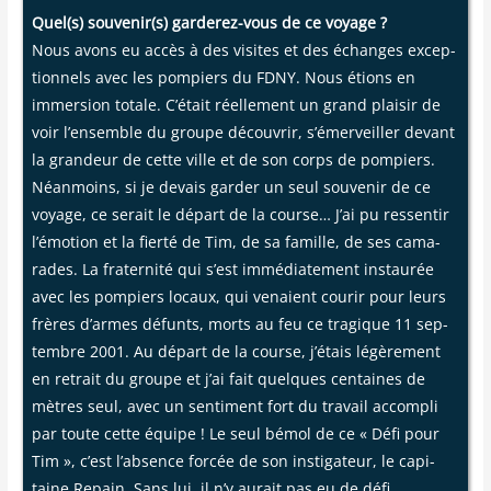
Quel(s) souvenir(s) gar­de­rez-vous de ce voyage ?
Nous avons eu accès à des visites et des échanges excep­
tion­nels avec les pom­piers du FDNY. Nous étions en
immer­sion totale. C’était réel­le­ment un grand plai­sir de
voir l’ensemble du groupe décou­vrir, s’émerveiller devant
la gran­deur de cette ville et de son corps de pom­piers.
Néan­moins, si je devais gar­der un seul sou­ve­nir de ce
voyage, ce serait le départ de la course… J’ai pu res­sen­tir
l’émotion et la fier­té de Tim, de sa famille, de ses cama­
rades. La fra­ter­ni­té qui s’est immé­dia­te­ment ins­tau­rée
avec les pom­piers locaux, qui venaient cou­rir pour leurs
frères d’armes défunts, morts au feu ce tra­gique 11 sep­
tembre 2001. Au départ de la course, j’étais légè­re­ment
en retrait du groupe et j’ai fait quelques cen­taines de
mètres seul, avec un sen­ti­ment fort du tra­vail accom­pli
par toute cette équipe ! Le seul bémol de ce « Défi pour
Tim », c’est l’absence for­cée de son ins­ti­ga­teur, le capi­
taine Repain. Sans lui, il n’y aurait pas eu de défi.