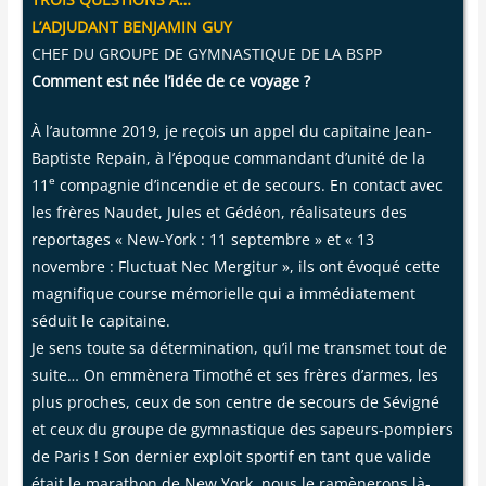
L’ADJUDANT BENJAMIN GUY
CHEF DU GROUPE DE GYMNASTIQUE DE LA BSPP
Com­ment est née l’idée de ce voyage ?
À l’automne 2019, je reçois un appel du capi­taine Jean-
Bap­tiste Repain, à l’époque com­man­dant d’unité de la
e
11
com­pa­gnie d’incendie et de secours. En contact avec
les frères Nau­det, Jules et Gédéon, réa­li­sa­teurs des
repor­tages « New-York : 11 sep­tembre » et « 13
novembre : Fluc­tuat Nec Mer­gi­tur », ils ont évo­qué cette
magni­fique course mémo­rielle qui a immé­dia­te­ment
séduit le capi­taine.
Je sens toute sa déter­mi­na­tion, qu’il me trans­met tout de
suite… On emmè­ne­ra Timo­thé et ses frères d’armes, les
plus proches, ceux de son centre de secours de Sévi­gné
et ceux du groupe de gym­nas­tique des sapeurs-pom­piers
de Paris ! Son der­nier exploit spor­tif en tant que valide
était le mara­thon de New York, nous le ramè­ne­rons là-