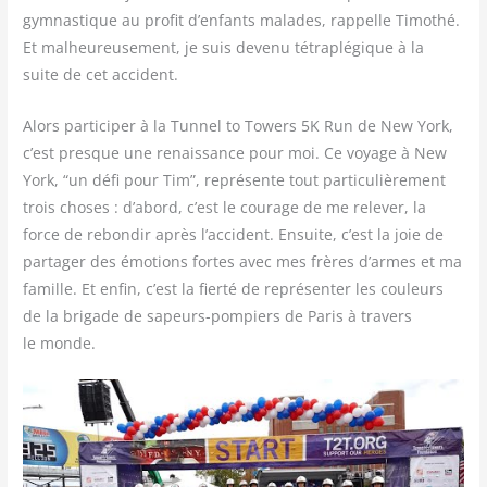
gym­nas­tique au pro­fit d’enfants malades, rap­pelle Timo­thé.
Et mal­heu­reu­se­ment, je suis deve­nu tétra­plé­gique à la
suite de cet accident.
Alors par­ti­ci­per à la Tun­nel to Towers 5K Run de New York,
c’est presque une renais­sance pour moi. Ce voyage à New
York, “un défi pour Tim”, repré­sente tout par­ti­cu­liè­re­ment
trois choses : d’abord, c’est le cou­rage de me rele­ver, la
force de rebon­dir après l’accident. Ensuite, c’est la joie de
par­ta­ger des émo­tions fortes avec mes frères d’armes et ma
famille. Et enfin, c’est la fier­té de repré­sen­ter les cou­leurs
de la bri­gade de sapeurs-pom­piers de Paris à tra­vers
le monde.