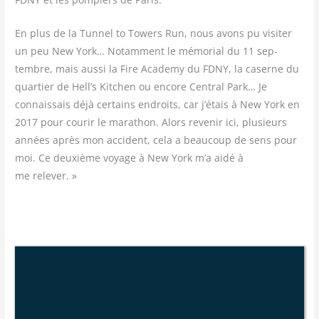
En plus de la Tun­nel to Towers Run, nous avons pu visi­ter
un peu New York… Notam­ment le mémo­rial du 11 sep­
tembre, mais aus­si la Fire Aca­de­my du FDNY, la caserne du
quar­tier de Hell’s Kit­chen ou encore Cen­tral Park… Je
connais­sais déjà cer­tains endroits, car j’étais à New York en
2017 pour cou­rir le mara­thon. Alors reve­nir ici, plu­sieurs
années après mon acci­dent, cela a beau­coup de sens pour
moi. Ce deuxième voyage à New York m’a aidé à
me relever. »