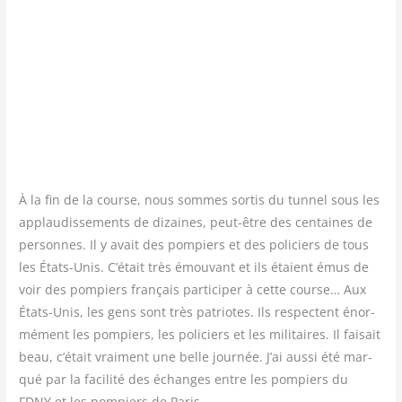
À la fin de la course, nous sommes sor­tis du tun­nel sous les
applau­dis­se­ments de dizaines, peut-être des cen­taines de
per­sonnes. Il y avait des pom­piers et des poli­ciers de tous
les États-Unis. C’était très émou­vant et ils étaient émus de
voir des pom­piers fran­çais par­ti­ci­per à cette course… Aux
États-Unis, les gens sont très patriotes. Ils res­pectent énor­
mé­ment les pom­piers, les poli­ciers et les mili­taires. Il fai­sait
beau, c’était vrai­ment une belle jour­née. J’ai aus­si été mar­
qué par la faci­li­té des échanges entre les pom­piers du
FDNY et les pom­piers de Paris.