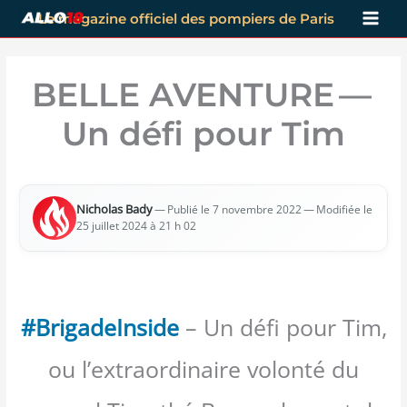
Aller
Le magazine officiel des pompiers de Paris
au
contenu
BELLE AVENTURE —
Un défi pour Tim
Nicho­las Bady
—
— Modi­fiée le
Publié le 7 novembre 2022
25 juillet 2024 à 21 h 02
#BrigadeInside
– Un défi pour Tim,
ou l’extraordinaire volonté du