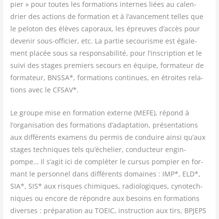
pier » pour toutes les for­ma­tions internes liées au calen­
drier des actions de for­ma­tion et à l’avancement telles que
le pelo­ton des élèves capo­raux, les épreuves d’accès pour
deve­nir sous-offi­cier, etc. La par­tie secou­risme est éga­le­
ment pla­cée sous sa res­pon­sa­bi­li­té, pour l’inscription et le
sui­vi des stages pre­miers secours en équipe, for­ma­teur de
for­ma­teur, BNSSA*, for­ma­tions conti­nues, en étroites rela­
tions avec le CFSAV*.
Le groupe mise en for­ma­tion externe (MEFE), répond à
l’organisation des for­ma­tions d’adaptation, pré­sen­ta­tions
aux dif­fé­rents exa­mens du per­mis de conduire ain­si qu’aux
stages tech­niques tels qu’échelier, conduc­teur engin-
pompe… Il s’agit ici de com­plé­ter le cur­sus pom­pier en for­
mant le per­son­nel dans dif­fé­rents domaines : IMP*, ELD*,
SIA*, SIS* aux risques chi­miques, radio­lo­giques, cyno­tech­
niques ou encore de répondre aux besoins en for­ma­tions
diverses : pré­pa­ra­tion au TOEIC, ins­truc­tion aux tirs, BPJEPS