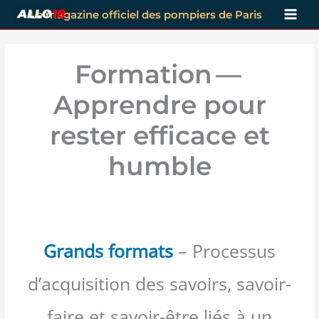
Aller
Le magazine officiel des pompiers de Paris
au
contenu
Formation —
Apprendre pour
rester efficace et
humble
Grands formats
– Processus
d’acquisition des savoirs, savoir-
faire et savoir-être liés à un