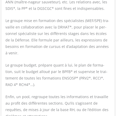
ANN (maître-nageur sau­ve­teur), etc. Les rela­tions avec, les
SDIS*, la PP* et la DGSCGC* sont fines et indispensables.
Le groupe mise en for­ma­tion des spé­cia­listes (MEF/​SPE) tra­
vaille en col­la­bo­ra­tion avec la DRHAT*, pour pla­cer le per­
son­nel spé­cia­liste sur les dif­fé­rents stages dans les écoles
de la Défense. Elle for­mule par ailleurs, les expres­sions de
besoins en for­ma­tion de cur­sus et d’adaptation des années
à venir.
Le groupe bud­get, pré­pare quant à lui, le plan de for­ma­
tion, suit le bud­get alloué par le BPFB* et super­vise le trai­
te­ment de toutes les for­ma­tions ENSOSP* (PRV2*, RCCI*,
RAD 4* RCH4*…).
Enfin, un pool, regroupe toutes les infor­ma­tions et tra­vaille
au pro­fit des dif­fé­rentes sec­tions. Qu’ils s’agissent de
requêtes, de mises à jour de la base RH, ou de l’édition des