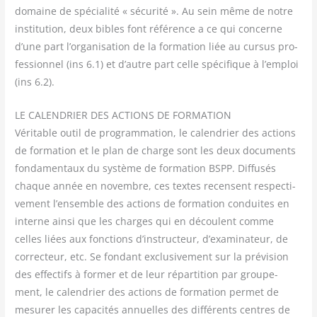
domaine de spé­cia­li­té « sécu­ri­té ». Au sein même de notre
ins­ti­tu­tion, deux bibles font réfé­rence a ce qui concerne
d’une part l’organisation de la for­ma­tion liée au cur­sus pro­
fes­sion­nel (ins 6.1) et d’autre part celle spé­ci­fique à l’emploi
(ins 6.2).
LE CALENDRIER DES ACTIONS DE FORMATION
Véri­table outil de pro­gram­ma­tion, le calen­drier des actions
de for­ma­tion et le plan de charge sont les deux docu­ments
fon­da­men­taux du sys­tème de for­ma­tion BSPP. Dif­fu­sés
chaque année en novembre, ces textes recensent res­pec­ti­
ve­ment l’ensemble des actions de for­ma­tion conduites en
interne ain­si que les charges qui en découlent comme
celles liées aux fonc­tions d’instructeur, d’examinateur, de
cor­rec­teur, etc. Se fon­dant exclu­si­ve­ment sur la pré­vi­sion
des effec­tifs à for­mer et de leur répar­ti­tion par grou­pe­
ment, le calen­drier des actions de for­ma­tion per­met de
mesu­rer les capa­ci­tés annuelles des dif­fé­rents centres de