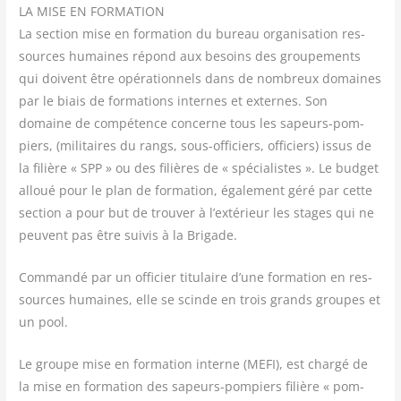
LA MISE EN FORMATION
La sec­tion mise en for­ma­tion du bureau orga­ni­sa­tion res­
sources humaines répond aux besoins des grou­pe­ments
qui doivent être opé­ra­tion­nels dans de nom­breux domaines
par le biais de for­ma­tions internes et externes. Son
domaine de com­pé­tence concerne tous les sapeurs-pom­
piers, (mili­taires du rangs, sous-offi­ciers, offi­ciers) issus de
la filière « SPP » ou des filières de « spé­cia­listes ». Le bud­get
alloué pour le plan de for­ma­tion, éga­le­ment géré par cette
sec­tion a pour but de trou­ver à l’extérieur les stages qui ne
peuvent pas être sui­vis à la Brigade.
Com­man­dé par un offi­cier titu­laire d’une for­ma­tion en res­
sources humaines, elle se scinde en trois grands groupes et
un pool.
Le groupe mise en for­ma­tion interne (MEFI), est char­gé de
la mise en for­ma­tion des sapeurs-pom­piers filière « pom­