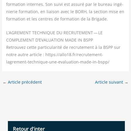
for­ma­tion internes. Son sui­vi est assu­ré par le bureau ingé­
nie­rie for­ma­tion, en liai­son avec le BORH, la sec­tion mise en
for­ma­tion et les centres de for­ma­tion de la Brigade.
L’AGREMENT TECHNIQUE DU RECRUTEMENT — LE
COMPLEMENT D’EVALUATION MADE IN BSPP
Retrou­vez cette par­ti­cu­la­ri­té de recru­te­ment à la BSPP sur
notre autre article : https://allo18.fr/recrutement-
lagrement-technique-une-evaluation-made-in-bspp/
←
Article précédent
Article suivant
→
Retour d'inter