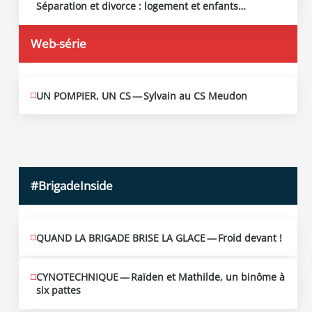
13
Séparation et divorce : logement et enfants…
2026
Web-série
UN POMPIER, UN CS — Sylvain au CS Meudon
MAI
10
2026
#BrigadeInside
QUAND LA BRIGADE BRISE LA GLACE — Froid devant !
CYNOTECHNIQUE — Raïden et Mathilde, un binôme à
six pattes