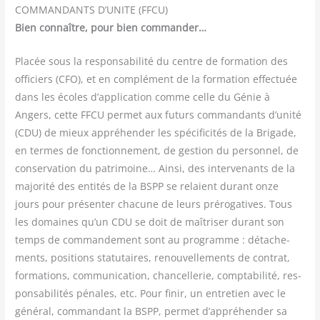
COMMANDANTS D’UNITE (FFCU)
Bien connaître, pour bien commander…
Pla­cée sous la res­pon­sa­bi­li­té du centre de for­ma­tion des
offi­ciers (CFO), et en com­plé­ment de la for­ma­tion effec­tuée
dans les écoles d’application comme celle du Génie à
Angers, cette FFCU per­met aux futurs com­man­dants d’unité
(CDU) de mieux appré­hen­der les spé­ci­fi­ci­tés de la Bri­gade,
en termes de fonc­tion­ne­ment, de ges­tion du per­son­nel, de
conser­va­tion du patri­moine… Ain­si, des inter­ve­nants de la
majo­ri­té des enti­tés de la BSPP se relaient durant onze
jours pour pré­sen­ter cha­cune de leurs pré­ro­ga­tives. Tous
les domaines qu’un CDU se doit de maî­tri­ser durant son
temps de com­man­de­ment sont au pro­gramme : déta­che­
ments, posi­tions sta­tu­taires, renou­vel­le­ments de contrat,
for­ma­tions, com­mu­ni­ca­tion, chan­cel­le­rie, comp­ta­bi­li­té, res­
pon­sa­bi­li­tés pénales, etc. Pour finir, un entre­tien avec le
géné­ral, com­man­dant la BSPP, per­met d’appréhender sa