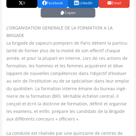
X
Facebook
LinkedIn
Email
Copier
L’ORGANISATION GENERALE DE LA FORMATION A LA
BRIGADE
La bri­gade de sapeurs-pom­piers de Paris détient la par­ti­cu­
la­ri­té de for­mer plus de la moi­tié de son effec­tif chaque
année, et pour la plu­part en interne. Lors de ces actions de
for­ma­tion, les hommes et les femmes acquièrent et déve­
loppent de nou­velles com­pé­tences dans l’objectif d’évoluer
au sein de l’Institution ou de se spé­cia­li­ser dans leur emploi
du quo­ti­dien. La for­ma­tion interne émane du bureau ingé­
nie­rie de la for­ma­tion (BIF). Véri­table éche­lon cen­tral, il
conçoit et écrit la doc­trine de for­ma­tion, défi­nit et orga­nise
les exa­mens, et enfin, pré­pare les can­di­dats de la Bri­gade
aux dif­fé­rents concours « officiers ».
La conduite est réa­li­sée par une quin­zaine de centres de