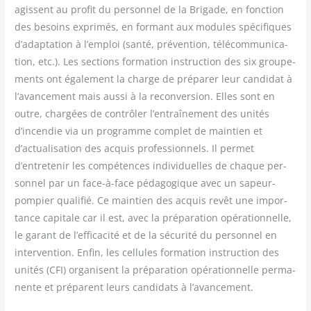
agissent au pro­fit du per­son­nel de la Bri­gade, en fonc­tion
des besoins expri­més, en for­mant aux modules spé­ci­fiques
d’adaptation à l’emploi (san­té, pré­ven­tion, télé­com­mu­ni­ca­
tion, etc.). Les sec­tions for­ma­tion ins­truc­tion des six grou­pe­
ments ont éga­le­ment la charge de pré­pa­rer leur can­di­dat à
l’avancement mais aus­si à la recon­ver­sion. Elles sont en
outre, char­gées de contrô­ler l’entraînement des uni­tés
d’incendie via un pro­gramme com­plet de main­tien et
d’actualisation des acquis pro­fes­sion­nels. Il per­met
d’entretenir les com­pé­tences indi­vi­duelles de chaque per­
son­nel par un face-à-face péda­go­gique avec un sapeur-
pom­pier qua­li­fié. Ce main­tien des acquis revêt une impor­
tance capi­tale car il est, avec la pré­pa­ra­tion opé­ra­tion­nelle,
le garant de l’efficacité et de la sécu­ri­té du per­son­nel en
inter­ven­tion. Enfin, les cel­lules for­ma­tion ins­truc­tion des
uni­tés (CFI) orga­nisent la pré­pa­ra­tion opé­ra­tion­nelle per­ma­
nente et pré­parent leurs can­di­dats à l’avancement.