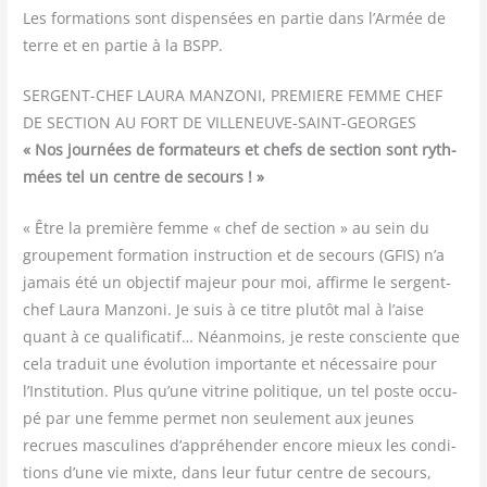
Les for­ma­tions sont dis­pen­sées en par­tie dans l’Armée de
terre et en par­tie à la BSPP.
SERGENT-CHEF LAURA MANZONI, PREMIERE FEMME CHEF
DE SECTION AU FORT DE VILLENEUVE-SAINT-GEORGES
« Nos jour­nées de for­ma­teurs et chefs de sec­tion sont ryth­
mées tel un centre de secours ! »
« Être la pre­mière femme « chef de sec­tion » au sein du
grou­pe­ment for­ma­tion ins­truc­tion et de secours (GFIS) n’a
jamais été un objec­tif majeur pour moi, affirme le ser­gent-
chef Lau­ra Man­zo­ni. Je suis à ce titre plu­tôt mal à l’aise
quant à ce qua­li­fi­ca­tif… Néan­moins, je reste consciente que
cela tra­duit une évo­lu­tion impor­tante et néces­saire pour
l’Institution. Plus qu’une vitrine poli­tique, un tel poste occu­
pé par une femme per­met non seule­ment aux jeunes
recrues mas­cu­lines d’appréhender encore mieux les condi­
tions d’une vie mixte, dans leur futur centre de secours,