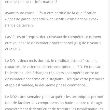
on une « mine » d’information ?
Avant toute chose, il faut être cer­ti­fié de la qua­li­fi­ca­tion
« chef de garde incen­die » et jus­ti­fier d’une bonne expé­
rience de terrain.
Pas­sé ces pré­re­quis, deux niveaux de com­pé­tence doivent
être vali­dés : le des­si­na­teur opé­ra­tion­nel (DO) de niveau 1
et le DO2.
Le DO1 : deux mois durant, le can­di­dat est tes­té sur ses
capa­ci­tés de vision et de retrans­crip­tion en 3D. En uti­li­sant
l’e‑learning, des échanges régu­liers sont opé­rés entre un
des­si­na­teur confir­mé et le sta­giaire. Dès que cette pre­mière
étape est vali­dée, la deuxième phase commence…
Le DO2 : une semaine pour acqué­rir les tech­niques per­met­
tant de faci­li­ter la « com­pré­hen­sion bâti­men­taire ». Il s’agit
concrè­te­ment d’identifier et de tra­duire les pro­blé­ma­tiques