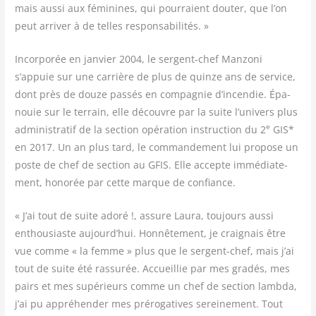
mais aus­si aux fémi­nines, qui pour­raient dou­ter, que l’on
peut arri­ver à de telles responsabilités. »
Incor­po­rée en jan­vier 2004, le ser­gent-chef Man­zo­ni
s’appuie sur une car­rière de plus de quinze ans de ser­vice,
dont près de douze pas­sés en com­pa­gnie d’incendie. Épa­
nouie sur le ter­rain, elle découvre par la suite l’univers plus
e
admi­nis­tra­tif de la sec­tion opé­ra­tion ins­truc­tion du 2
GIS*
en 2017. Un an plus tard, le com­man­de­ment lui pro­pose un
poste de chef de sec­tion au GFIS. Elle accepte immé­dia­te­
ment, hono­rée par cette marque de confiance.
« J’ai tout de suite ado­ré !, assure Lau­ra, tou­jours aus­si
enthou­siaste aujourd’hui. Hon­nê­te­ment, je crai­gnais être
vue comme « la femme » plus que le ser­gent-chef, mais j’ai
tout de suite été ras­su­rée. Accueillie par mes gra­dés, mes
pairs et mes supé­rieurs comme un chef de sec­tion lamb­da,
j’ai pu appré­hen­der mes pré­ro­ga­tives serei­ne­ment. Tout