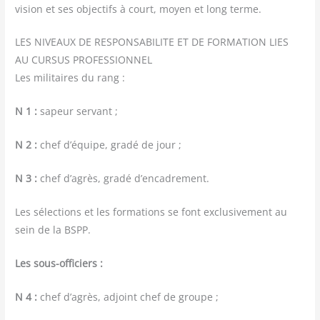
vision et ses objec­tifs à court, moyen et long terme.
LES NIVEAUX DE RESPONSABILITE ET DE FORMATION LIES
AU CURSUS PROFESSIONNEL
Les mili­taires du rang :
N 1 :
sapeur servant ;
N 2 :
chef d’équipe, gra­dé de jour ;
N 3 :
chef d’agrès, gra­dé d’encadrement.
Les sélec­tions et les for­ma­tions se font exclu­si­ve­ment au
sein de la BSPP.
Les sous-offi­ciers :
N 4 :
chef d’agrès, adjoint chef de groupe ;