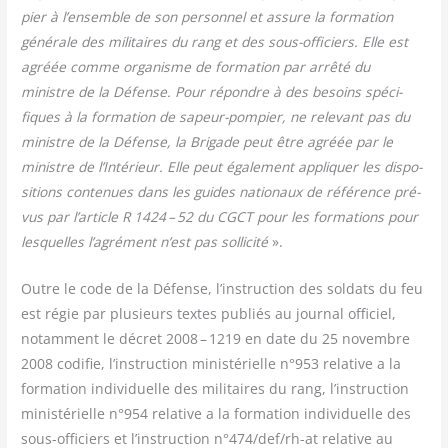
pier à l’ensemble de son per­son­nel et assure la for­ma­tion
géné­rale des mili­taires du rang et des sous-offi­ciers. Elle est
agréée comme orga­nisme de for­ma­tion par arrê­té du
ministre de la Défense. Pour répondre à des besoins spé­ci­
fiques à la for­ma­tion de sapeur-pom­pier, ne rele­vant pas du
ministre de la Défense, la Bri­gade peut être agréée par le
ministre de l’Intérieur. Elle peut éga­le­ment appli­quer les dis­po­
si­tions conte­nues dans les guides natio­naux de réfé­rence pré­
vus par l’article R 1424 – 52 du CGCT pour les for­ma­tions pour
les­quelles l’agrément n’est pas sol­li­ci­té
».
Outre le code de la Défense, l’instruction des sol­dats du feu
est régie par plu­sieurs textes publiés au jour­nal offi­ciel,
notam­ment le décret 2008 – 1219 en date du 25 novembre
2008 codi­fie, l’instruction minis­té­rielle n°953 rela­tive a la
for­ma­tion indi­vi­duelle des mili­taires du rang, l’instruction
minis­té­rielle n°954 rela­tive a la for­ma­tion indi­vi­duelle des
sous-offi­ciers et l’instruction n°474/def/rh-at rela­tive au