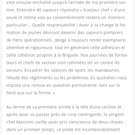
s’est ensuite enchaî­né jusqu’à l’arrivée de ma pre­mière sec­
tion. Entendre 40 sapeurs répondre « bon­jour chef » d’une
seule et même voix au ras­sem­ble­ment res­te­ra un moment
par­ti­cu­lier… Quelle res­pon­sa­bi­li­té ! Avoir à sa charge la for­
ma­tion de jeunes dési­rant deve­nir des sapeurs-pom­piers
de Paris opé­ra­tion­nels, oblige à tou­jours res­ter exem­plaire,
atten­tive et rigou­reuse, tout en géné­rant cette adhé­sion et
cette cohé­sion propres à la Bri­gade. Nos jour­nées de for­ma­
teurs et chefs de sec­tion sont ryth­mées tel un centre de
secours. Enca­drer les séances de sport, les manœuvres,
l’étude des règle­ments ou les pro­blèmes du quo­ti­dien nous
impose une remise en ques­tion per­ma­nente, tant sur le
fond que sur la forme. »
Au terme de sa pre­mière année à la tête d’une sec­tion et
après avoir vu pas­ser près de cinq contin­gents, le ser­gent-
chef Man­zo­ni confie avoir pris conscience de deux choses :
dans un pre­mier temps, ce poste est incon­tes­ta­ble­ment