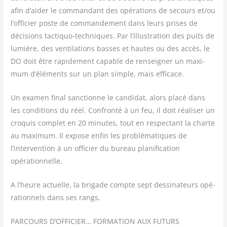
afin d’aider le com­man­dant des opé­ra­tions de secours et/​ou
l’officier poste de com­man­de­ment dans leurs prises de
déci­sions tac­ti­quo-tech­niques. Par l’illustration des puits de
lumière, des ven­ti­la­tions basses et hautes ou des accès, le
DO doit être rapi­de­ment capable de ren­sei­gner un maxi­
mum d’éléments sur un plan simple, mais efficace.
Un exa­men final sanc­tionne le can­di­dat, alors pla­cé dans
les condi­tions du réel. Confron­té à un feu, il doit réa­li­ser un
cro­quis com­plet en 20 minutes, tout en res­pec­tant la charte
au maxi­mum. Il expose enfin les pro­blé­ma­tiques de
l’intervention à un offi­cier du bureau pla­ni­fi­ca­tion
opérationnelle.
A l’heure actuelle, la bri­gade compte sept des­si­na­teurs opé­
ra­tion­nels dans ses rangs.
PARCOURS D’OFFICIER… FORMATION AUX FUTURS