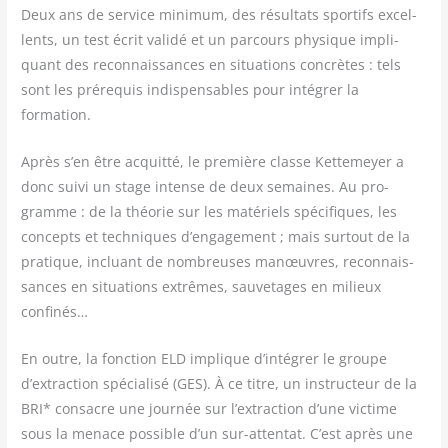
Deux ans de ser­vice mini­mum, des résul­tats spor­tifs excel­
lents, un test écrit vali­dé et un par­cours phy­sique impli­
quant des recon­nais­sances en situa­tions concrètes : tels
sont les pré­re­quis indis­pen­sables pour inté­grer la
formation.
Après s’en être acquit­té, le pre­mière classe Ket­te­meyer a
donc sui­vi un stage intense de deux semaines. Au pro­
gramme : de la théo­rie sur les maté­riels spé­ci­fiques, les
concepts et tech­niques d’engagement ; mais sur­tout de la
pra­tique, incluant de nom­breuses manœuvres, recon­nais­
sances en situa­tions extrêmes, sau­ve­tages en milieux
confinés…
En outre, la fonc­tion ELD implique d’intégrer le groupe
d’extraction spé­cia­li­sé (GES). À ce titre, un ins­truc­teur de la
BRI* consacre une jour­née sur l’extraction d’une vic­time
sous la menace pos­sible d’un sur-atten­tat. C’est après une