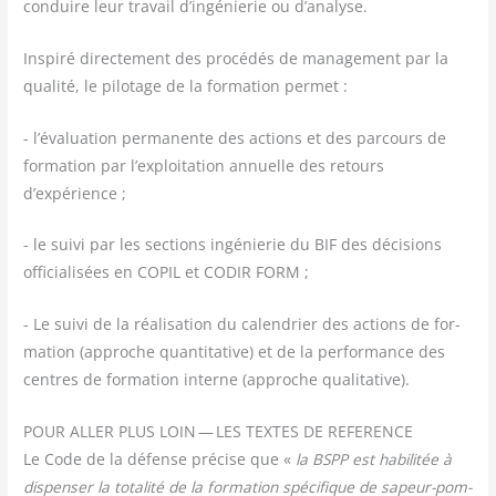
conduire leur tra­vail d’ingénierie ou d’analyse.
Ins­pi­ré direc­te­ment des pro­cé­dés de mana­ge­ment par la
qua­li­té, le pilo­tage de la for­ma­tion permet :
- l’évaluation per­ma­nente des actions et des par­cours de
for­ma­tion par l’exploitation annuelle des retours
d’expérience ;
- le sui­vi par les sec­tions ingé­nie­rie du BIF des déci­sions
offi­cia­li­sées en COPIL et CODIR FORM ;
- Le sui­vi de la réa­li­sa­tion du calen­drier des actions de for­
ma­tion (approche quan­ti­ta­tive) et de la per­for­mance des
centres de for­ma­tion interne (approche qualitative).
POUR ALLER PLUS LOIN — LES TEXTES DE REFERENCE
Le Code de la défense pré­cise que «
la BSPP est habi­li­tée à
dis­pen­ser la tota­li­té de la for­ma­tion spé­ci­fique de sapeur-pom­