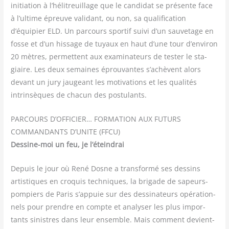
ini­tia­tion à l’hélitreuillage que le can­di­dat se pré­sente face
à l’ultime épreuve vali­dant, ou non, sa qua­li­fi­ca­tion
d’équipier ELD. Un par­cours spor­tif sui­vi d’un sau­ve­tage en
fosse et d’un his­sage de tuyaux en haut d’une tour d’environ
20 mètres, per­mettent aux exa­mi­na­teurs de tes­ter le sta­
giaire. Les deux semaines éprou­vantes s’achèvent alors
devant un jury jau­geant les moti­va­tions et les qua­li­tés
intrin­sèques de cha­cun des postulants.
PARCOURS D’OFFICIER… FORMATION AUX FUTURS
COMMANDANTS D’UNITE (FFCU)
Des­sine-moi un feu, je l’éteindrai
Depuis le jour où René Dosne a trans­for­mé ses des­sins
artis­tiques en cro­quis tech­niques, la bri­gade de sapeurs-
pom­piers de Paris s’appuie sur des des­si­na­teurs opé­ra­tion­
nels pour prendre en compte et ana­ly­ser les plus impor­
tants sinistres dans leur ensemble. Mais com­ment devient-