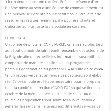
« for­ma­teur » dans une car­rière. Enfin, la pré­sence d’un
binôme mixte au sein d’une équipe de com­man­de­ment est
une plus-value évi­dente pour l’institution. Outre le fait de
ras­su­rer les recrues fémi­nines, il a pour grand inté­rêt
d’aborder au plus juste la vie sociale en caserne.
LE PILOTAGE
Un comi­té de pilo­tage (COPIL FORM), orga­ni­sé au plus tard
au début du mois de juin, réunit l’ensemble des acteurs de
la Bri­gade afin de recueillir les infor­ma­tions sus­cep­tibles
d’impacter de manière signi­fi­ca­tive les pro­grammes ou le
par­cours de for­ma­tion du per­son­nel. À la suite de ce comi­
té, un pro­cès-ver­bal et un rele­vé des déci­sions sont éla­bo­
rés. Ce pré­am­bule est l’étape néces­saire pour la pré­pa­ra­
tion du comi­té de direc­tion (CODIR FORM) qui se tient en
octobre de la même année. C’est lors de ce CODIR que
toutes les pro­po­si­tions sont sou­mises à la vali­da­tion du
géné­ral, lais­sant ain­si le temps aux dif­fé­rents ser­vices de