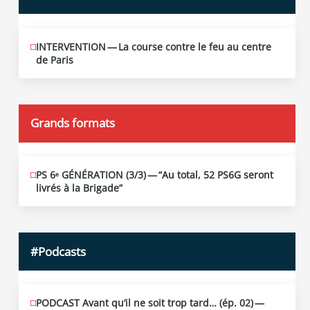
INTERVENTION — La course contre le feu au centre
JUIN
12
de Paris
2026
Grands formats
PS 6ᵉ GÉNÉRATION (3/​3) — “Au total, 52 PS6G seront
JUIN
19
livrés à la Brigade”
2026
#Podcasts
PODCAST Avant qu’il ne soit trop tard… (ép. 02) —
MAI