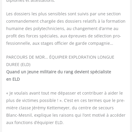
diplômes et attestations.
Les dos­siers les plus sen­sibles sont sui­vis par une sec­tion
com­man­de­ment char­gée des dos­siers rela­tifs à la for­ma­tion
humaine des poly­tech­ni­ciens, au chan­ge­ment d’arme au
pro­fit des forces spé­ciales, aux épreuves de sélec­tion pro­
fes­sion­nelle, aux stages offi­cier de garde compagnie…
PARCOURS DE MDR… ÉQUIPIER EXPLORATION LONGUE
DUREE (ELD)
Quand un jeune mili­taire du rang devient spé­cia­liste
en ELD
« Je vou­lais avant tout me dépas­ser et contri­buer à aider le
plus de vic­times pos­sible ! ». C’est en ces termes que le pre­
mière classe Jéré­my Ket­te­meyer, du centre de secours
Blanc-Mes­nil, explique les rai­sons qui l’ont moti­vé à accé­der
aux fonc­tions d’équipier ELD.