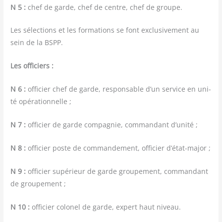
N 5 :
chef de garde, chef de centre, chef de groupe.
Les sélec­tions et les for­ma­tions se font exclu­si­ve­ment au
sein de la BSPP.
Les offi­ciers :
N 6 :
offi­cier chef de garde, res­pon­sable d’un ser­vice en uni­
té opérationnelle ;
N 7 :
offi­cier de garde com­pa­gnie, com­man­dant d’unité ;
N 8 :
offi­cier poste de com­man­de­ment, offi­cier d’état-major ;
N 9 :
offi­cier supé­rieur de garde grou­pe­ment, com­man­dant
de groupement ;
N 10 :
offi­cier colo­nel de garde, expert haut niveau.