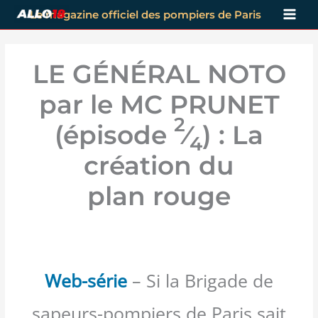
Aller
Le magazine officiel des pompiers de Paris
au
contenu
LE GÉNÉRAL NOTO
par le MC PRUNET
2
(épisode
⁄
) : La
4
création du
plan rouge
Web-série
– Si la Brigade de
sapeurs-pompiers de Paris sait