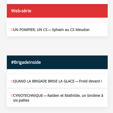
Web-série
UN POMPIER, UN CS — Sylvain au CS Meudon
MAI
10
2026
#BrigadeInside
QUAND LA BRIGADE BRISE LA GLACE — Froid devant !
CYNOTECHNIQUE — Raïden et Mathilde, un binôme à
six pattes