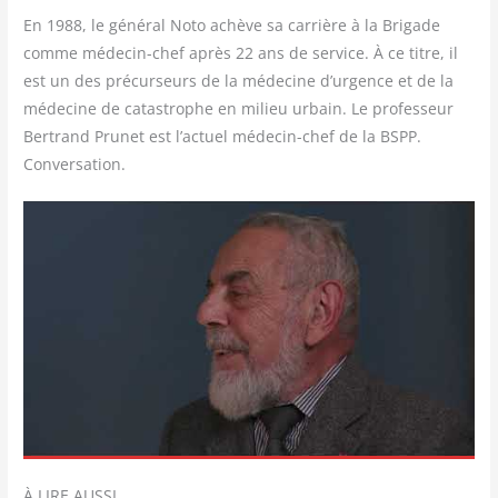
En 1988, le géné­ral Noto achève sa car­rière à la Bri­gade
comme méde­cin-chef après 22 ans de ser­vice. À ce titre, il
est un des pré­cur­seurs de la méde­cine d’ur­gence et de la
méde­cine de catas­trophe en milieu urbain. Le pro­fes­seur
Ber­trand Pru­net est l’actuel méde­cin-chef de la BSPP.
Conversation.
À LIRE AUSSI…