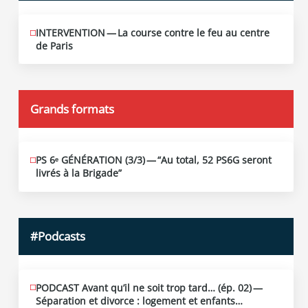
INTERVENTION — La course contre le feu au centre
JUIN
12
de Paris
2026
Grands formats
PS 6ᵉ GÉNÉRATION (3/​3) — “Au total, 52 PS6G seront
JUIN
19
livrés à la Brigade”
2026
#Podcasts
PODCAST Avant qu’il ne soit trop tard… (ép. 02) —
MAI
13
Séparation et divorce : logement et enfants…
2026