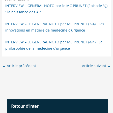
1
INTERVIEW – GÉNÉRAL NOTO par le MC PRUNET (épi­sode
⁄
)
4
: la nais­sance des AR
INTERVIEW – LE GENERAL NOTO par MC PRUNET (3/​4) : Les
inno­va­tions en matière de méde­cine d’urgence
INTERVIEW – LE GENERAL NOTO par MC PRUNET (4/​4) : La
phi­lo­so­phie de la méde­cine d’urgence
←
Article précédent
Article suivant
→
Retour d'inter