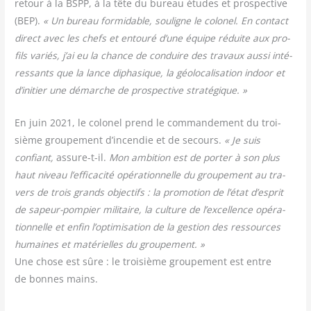
retour à la BSPP, à la tête du bureau études et pros­pec­tive
(BEP).
« Un bureau for­mi­dable, sou­ligne le colo­nel. En contact
direct avec les chefs et entou­ré d’une équipe réduite aux pro­
fils variés, j’ai eu la chance de conduire des tra­vaux aus­si inté­
res­sants que la lance dipha­sique, la géo­lo­ca­li­sa­tion indoor et
d’initier une démarche de pros­pec­tive stratégique. »
En juin 2021, le colo­nel prend le com­man­de­ment du troi­
sième grou­pe­ment d’incendie et de secours.
« Je suis
confiant,
assure-t-il.
Mon ambi­tion est de por­ter à son plus
haut niveau l’efficacité opé­ra­tion­nelle du grou­pe­ment au tra­
vers de trois grands objec­tifs : la pro­mo­tion de l’état d’esprit
de sapeur-pom­pier mili­taire, la culture de l’excellence opé­ra­
tion­nelle et enfin l’optimisation de la ges­tion des res­sources
humaines et maté­rielles du grou­pe­ment. »
Une chose est sûre : le troi­sième grou­pe­ment est entre
de bonnes mains.