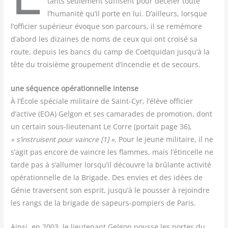
tants seule­ment suf­fisent pour déce­ler toute
l’humanité qu’il porte en lui. D’ailleurs, lorsque
l’officier supé­rieur évoque son par­cours, il se remé­more
d’abord les dizaines de noms de ceux qui ont croi­sé sa
route, depuis les bancs du camp de Coët­qui­dan jusqu’à la
tête du troi­sième grou­pe­ment d’incendie et de secours.
une séquence opé­ra­tion­nelle intense
À l’École spé­ciale mili­taire de Saint-Cyr, l’élève offi­cier
d’active (EOA) Gel­gon et ses cama­rades de pro­mo­tion, dont
un cer­tain sous-lieu­te­nant Le Corre (por­tait page 36),
« s’instruisent pour vaincre [1] »
. Pour le jeune mili­taire, il ne
s’agit pas encore de vaincre les flammes, mais l’étincelle ne
tarde pas à s’allumer lorsqu’il découvre la brû­lante acti­vi­té
opé­ra­tion­nelle de la Bri­gade. Des envies et des idées de
Génie tra­versent son esprit, jusqu’à le pous­ser à rejoindre
les rangs de la bri­gade de sapeurs-pom­piers de Paris.
Ain­si, en 2003, le lieu­te­nant Gel­gon pousse les portes du