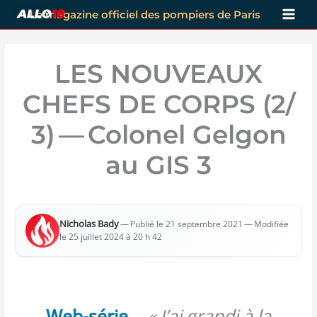
Aller
Le magazine officiel des pompiers de Paris
au
contenu
LES NOUVEAUX
CHEFS DE CORPS (2/​
3) — Colonel Gelgon
au GIS 3
Nicho­las Bady
—
— Modi­fiée
Publié le 21 sep­tembre 2021
le 25 juillet 2024 à 20 h 42
Web-série
–
« J’ai grandi à la