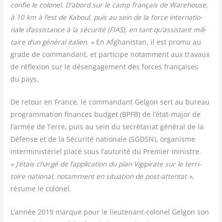
confie le colo­nel. D’abord sur le camp fran­çais de Ware­house,
à 10 km à l’est de Kaboul, puis au sein de la force inter­na­tio­
nale d’assistance à la sécu­ri­té (FIAS), en tant qu’assistant mili­
taire d’un géné­ral ita­lien. »
En Afgha­nis­tan, il est pro­mu au
grade de com­man­dant, et par­ti­cipe notam­ment aux tra­vaux
de réflexion sur le désen­ga­ge­ment des forces fran­çaises
du pays.
De retour en France, le com­man­dant Gel­gon sert au bureau
pro­gram­ma­tion finances bud­get (BPFB) de l’état-major de
l’armée de Terre, puis au sein du secré­ta­riat géné­ral de la
Défense et de la Sécu­ri­té natio­nale (SGDSN), orga­nisme
inter­mi­nis­té­riel pla­cé sous l’autorité du Pre­mier ministre.
« J’étais char­gé de l’application du plan Vigi­pi­rate sur le ter­ri­
toire natio­nal, notam­ment en situa­tion de post-atten­tat »
,
résume le colonel.
L’année 2019 marque pour le lieu­te­nant-colo­nel Gel­gon son