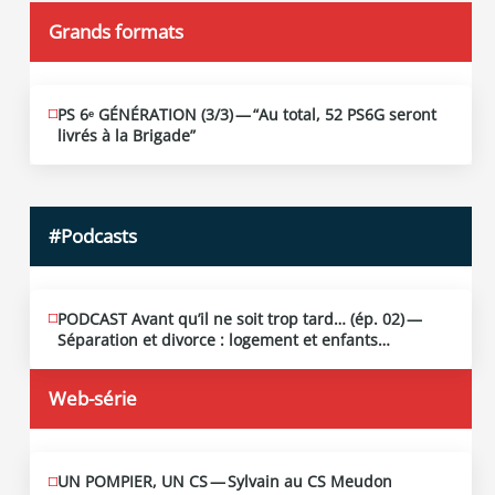
Grands formats
PS 6ᵉ GÉNÉRATION (3/​3) — “Au total, 52 PS6G seront
JUIN
19
livrés à la Brigade”
2026
#Podcasts
PODCAST Avant qu’il ne soit trop tard… (ép. 02) —
MAI
13
Séparation et divorce : logement et enfants…
2026
Web-série
UN POMPIER, UN CS — Sylvain au CS Meudon
MAI