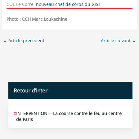
COL Le Corre,
nouveau chef de corps du GIS1
Pho­to : CCH Marc Loukachine
←
Article précédent
Article suivant
→
Retour d'inter
INTERVENTION — La course contre le feu au centre
JUIN
12
de Paris
2026