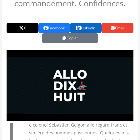
commandement. Confidences.
X
Facebook
LinkedIn
Email
Copier
L
e colo­nel Sébas­tien Gel­gon a le regard franc et
sin­cère des hommes pas­sion­nés. Quelques ins­