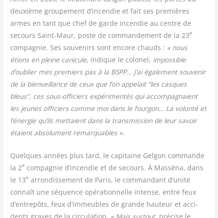
deuxième grou­pe­ment d’incendie et fait ses pre­mières
armes en tant que chef de garde incen­die au centre de
e
secours Saint-Maur, poste de com­man­de­ment de la 23
com­pa­gnie. Ses sou­ve­nirs sont encore chauds :
« nous
étions en pleine cani­cule,
indique le colo­nel,
impos­sible
d’oublier mes pre­miers pas à la BSPP… J’ai éga­le­ment sou­ve­nir
de la bien­veillance de ceux que l’on appe­lait “les casques
bleus”, ces sous-offi­ciers expé­ri­men­tés qui accom­pa­gnaient
les jeunes offi­ciers comme moi dans le four­gon… La volon­té et
l’énergie qu’ils met­taient dans la trans­mis­sion de leur savoir
étaient abso­lu­ment remarquables ».
Quelques années plus tard, le capi­taine Gel­gon com­mande
e
la 2
com­pa­gnie d’incendie et de secours. À Mas­sé­na, dans
e
le 13
arron­dis­se­ment de Paris, le com­man­dant d’unité
connaît une séquence opé­ra­tion­nelle intense, entre feux
d’entrepôts, feux d’immeubles de grande hau­teur et acci­
dents graves de la cir­cu­la­tion.
« Mais sur­tout,
pré­cise le