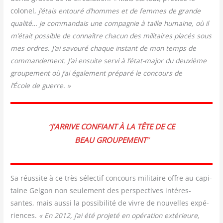
colo­nel,
j’étais entou­ré d’hommes et de femmes de grande
qua­li­té… je com­man­dais une com­pa­gnie à taille humaine, où il
m’était pos­sible de connaître cha­cun des mili­taires pla­cés sous
mes ordres. J’ai savou­ré chaque ins­tant de mon temps de
com­man­de­ment. J’ai ensuite ser­vi à l’état-major du deuxième
grou­pe­ment où j’ai éga­le­ment pré­pa­ré le concours de
l’École de guerre. »
“
J’ARRIVE CONFIANT À LA TÊTE DE CE
BEAU GROUPEMENT
”
Sa réus­site à ce très sélec­tif concours mili­taire offre au capi­
taine Gel­gon non seule­ment des pers­pec­tives inté­res­
santes, mais aus­si la pos­si­bi­li­té de vivre de nou­velles expé­
riences.
« En 2012, j’ai été pro­je­té en opé­ra­tion exté­rieure,