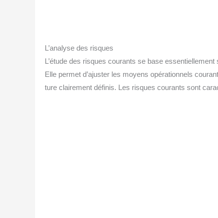
L’analyse des risques
L’étude des risques cou­rants se base essen­tiel­le­ment su
Elle per­met d’ajuster les moyens opé­ra­tion­nels cou­rants
ture clai­re­ment défi­nis. Les risques cou­rants sont carac­