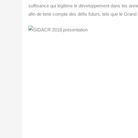
suf­fi­sance qui légi­time le déve­lop­pe­ment dans les an
afin de tenir compte des défis futurs, tels que le Grand