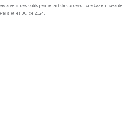
nées à venir des outils per­met­tant de conce­voir une base inno­vante,
 Paris et les JO de 2024.