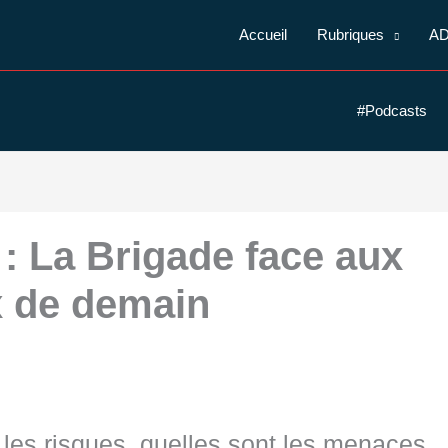
Accueil
Rubriques
A
#Podcasts
 La Brigade face aux
x de demain
les risques, quelles sont les menaces