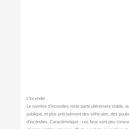
L’incendie
Le nombre d’incendies reste par­ti­cu­liè­re­ment stable,
publique, et plus pré­ci­sé­ment des véhi­cules, des pou­b
d’incendies. Carac­té­ris­tique : ces feux sont peu consom