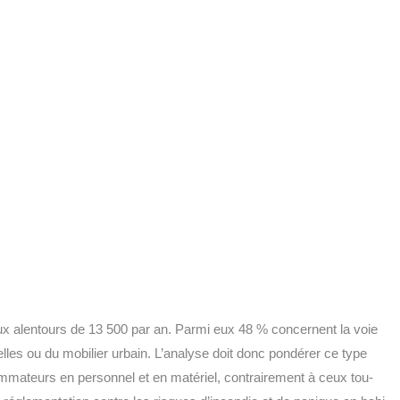
 aux alen­tours de 13 500 par an. Par­mi eux 48 % concernent la voie
elles ou du mobi­lier urbain. L’analyse doit donc pon­dé­rer ce type
­ma­teurs en per­son­nel et en maté­riel, contrai­re­ment à ceux tou­