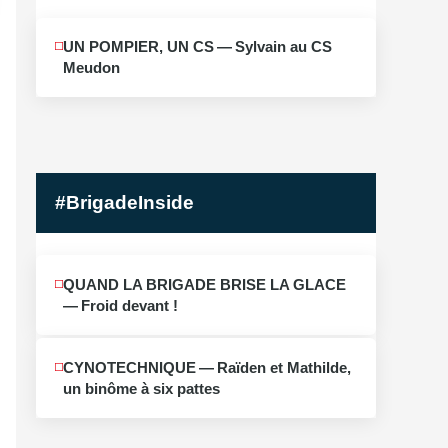
MAI
UN POMPIER, UN CS — Sylvain au CS
10
Meudon
2026
#BrigadeInside
QUAND LA BRIGADE BRISE LA GLACE
— Froid devant !
CYNOTECHNIQUE — Raïden et Mathilde,
un binôme à six pattes