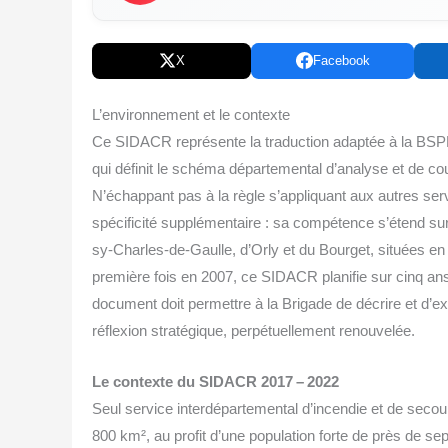
X
Facebook
L’environnement et le contexte
Ce SIDACR repré­sente la tra­duc­tion adap­tée à la BSPP, de
qui défi­nit le sché­ma dépar­te­men­tal d’analyse et de 
N’échappant pas à la règle s’appliquant aux autres ser­
spé­ci­fi­ci­té sup­plé­men­taire : sa com­pé­tence s’étend 
sy-Charles-de-Gaulle, d’Orly et du Bour­get, situées en pa
pre­mière fois en 2007, ce SIDACR pla­ni­fie sur cinq an
docu­ment doit per­mettre à la Bri­gade de décrire et d’e
réflexion stra­té­gique, per­pé­tuel­le­ment renouvelée.
Le contexte du SIDACR 2017 – 2022
Seul ser­vice inter­dé­par­te­men­tal d’incendie et de sec
800 km², au pro­fit d’une popu­la­tion forte de près de sep