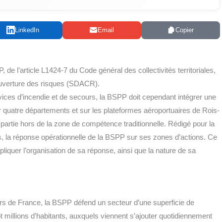
LinkedIn
Email
Copier
 l’article L1424‑7 du Code géné­ral des col­lec­ti­vi­tés ter­ri­to­riales,
cou­ver­ture des risques (SDACR).
vices d’incendie et de secours, la BSPP doit cepen­dant inté­grer une
sur quatre dépar­te­ments et sur les pla­te­formes aéro­por­tuaires de Rois­
r­tie hors de la zone de com­pé­tence tra­di­tion­nelle. Rédi­gé pour la
s, la réponse opé­ra­tion­nelle de la BSPP sur ses zones d’actions. Ce
xpliquer l’organisation de sa réponse, ain­si que la nature de sa
ours de France, la BSPP défend un sec­teur d’une super­fi­cie de
t mil­lions d’habitants, aux­quels viennent s’ajouter quo­ti­dien­ne­ment