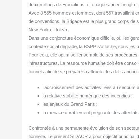
deux mil­lions de Fran­ci­liens, et chaque année, vingt-cinq
Avec 8 555 hommes et femmes, dont 557 tra­vaillant en a
de conven­tions, la Bri­gade est le plus grand corps de 
New-York et Tokyo.
Dans une conjonc­ture éco­no­mique dif­fi­cile, où l’exigen
contexte social dégra­dé, la BSPP s’attache, sous les ord
Pour cela, elle opti­mise l’ensemble de ses pro­cé­dures 
infra­struc­tures. La res­source humaine doit être conso­l
tion­nels afin de se pré­pa­rer à affron­ter les défis annon
l’accroissement des acti­vi­tés liées au secours 
la rela­tive sta­bi­li­té numé­rique des incendies ;
les enjeux du Grand Paris ;
la menace dura­ble­ment pré­gnante des atten­tats 
Confron­tée à une per­ma­nente évo­lu­tion de son sec­t
tion­nelle. Le pré­sent SIDACR a pour objec­tif prin­ci­pal