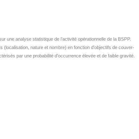
r une ana­lyse sta­tis­tique de l’activité opé­ra­tion­nelle de la BSPP.
 (loca­li­sa­tion, nature et nombre) en fonc­tion d’objectifs de cou­ver­
té­ri­sés par une pro­ba­bi­li­té d’occurrence éle­vée et de faible gravité.