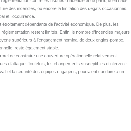
régle­men­ta­tion contre les risques d’incendie et de panique en habi­
ture des incen­dies, ou encore la limi­ta­tion des dégâts occa­sion­nés.
bal et l’occurrence.
étroi­te­ment dépen­dante de l’activité éco­no­mique. De plus, les
égle­men­ta­tion res­tent limi­tés. Enfin, le nombre d’incendies majeurs
 moyens supé­rieurs à l’engagement nomi­nal de deux engins-pompe,
ion­nelle, reste éga­le­ment stable.
met de construire une cou­ver­ture opé­ra­tion­nelle rela­ti­ve­ment
s d’attaque. Tou­te­fois, les chan­ge­ments sus­cep­tibles d’intervenir
vail et la sécu­ri­té des équipes enga­gées, pour­raient conduire à un