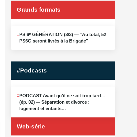
Grands formats
JUIN
PS 6ᵉ GÉNÉRATION (3/​3) — “Au total, 52
19
PS6G seront livrés à la Brigade”
2026
#Podcasts
MAI
PODCAST Avant qu’il ne soit trop tard…
13
(ép. 02) — Séparation et divorce :
2026
logement et enfants…
Web-série