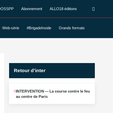
Recherche
DOSSPP
Abonnement
ALLO18 éditions
Web-série
#BrigadeInside
Grands formats
Retour d'inter
JUIN
INTERVENTION — La course contre le feu
12
au centre de Paris
2026