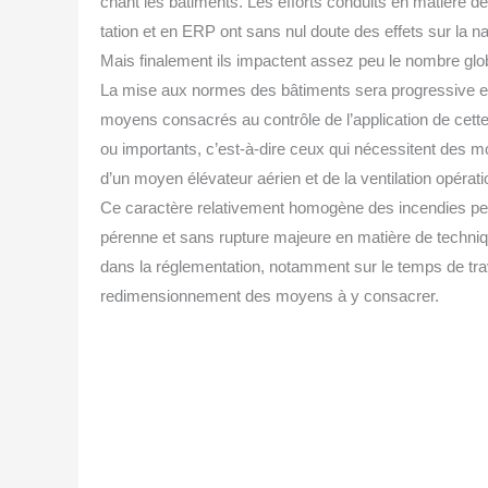
chant les bâti­ments. Les efforts conduits en matière de 
ta­tion et en ERP ont sans nul doute des effets sur la na
Mais fina­le­ment ils impactent assez peu le nombre glo­
La mise aux normes des bâti­ments sera pro­gres­sive et 
moyens consa­crés au contrôle de l’application de cette r
ou impor­tants, c’est-à-dire ceux qui néces­sitent des
d’un moyen élé­va­teur aérien et de la ven­ti­la­tion opé­ra­t
Ce carac­tère rela­ti­ve­ment homo­gène des incen­dies per­
pérenne et sans rup­ture majeure en matière de tech­nique
dans la régle­men­ta­tion, notam­ment sur le temps de tra­
redi­men­sion­ne­ment des moyens à y consacrer.