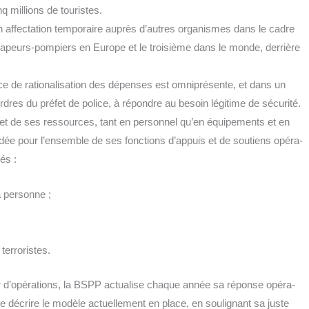
 mil­lions de tou­ristes.
ffec­ta­tion tem­po­raire auprès d’autres orga­nismes dans le cadre
sapeurs-pom­piers en Europe et le troi­sième dans le monde, der­rière
ce de ratio­na­li­sa­tion des dépenses est omni­pré­sente, et dans un
res du pré­fet de police, à répondre au besoin légi­time de sécu­ri­té.
et de ses res­sources, tant en per­son­nel qu’en équi­pe­ments et en
i­dée pour l’ensemble de ses fonc­tions d’appuis et de sou­tiens opé­ra­
cés :
à personne ;
terroristes.
eur d’opérations, la BSPP actua­lise chaque année sa réponse opé­ra­
 de décrire le modèle actuel­le­ment en place, en sou­li­gnant sa juste