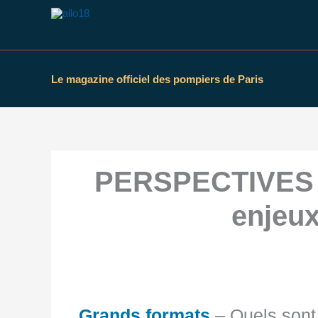
Aller
au
contenu
Le magazine officiel des pompiers de Paris
PERSPECTIVES :
enjeu
Grands formats
– Quels sont 