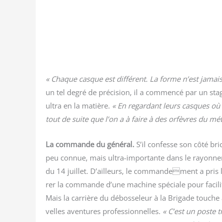
« Chaque casque est dif­fé­rent. La forme n’est jamais 
un tel degré de pré­ci­sion, il a com­men­cé par un st
ultra en la matière.
« En regar­dant leurs casques où 
tout de suite que l’on a à faire à des orfèvres du méti
La com­mande du géné­ral.
S’il confesse son côté bri­
peu connue, mais ultra-impor­tante dans le rayon­ne­
du 14 juillet. D’ailleurs, le commandement a pris l
rer la com­mande d’une machine spé­ciale pour faci­li­te
Mais la car­rière du débos­se­leur à la Bri­gade touche 
velles aven­tures pro­fes­sion­nelles.
« C’est un poste t