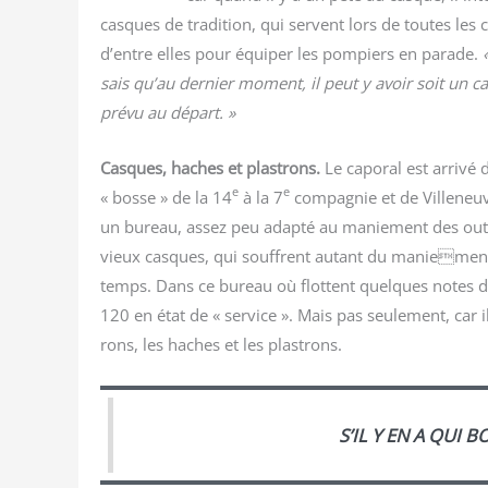
casques de tra­di­tion, qui servent lors de toutes les c
d’entre elles pour équi­per les pom­piers en parade.
sais qu’au der­nier moment, il peut y avoir soit un ca
pré­vu au départ. »
Casques, haches et plas­trons.
Le capo­ral est arri­vé
e
e
« bosse » de la 14
à la 7
com­pa­gnie et de Vil­le­ne
un bureau, assez peu adap­té au manie­ment des outil
vieux casques, qui souffrent autant du maniement p
temps. Dans ce bureau où flottent quelques notes de 
120 en état de « ser­vice ». Mais pas seule­ment, car il 
rons, les haches et les plastrons.
S’IL Y EN A QUI 