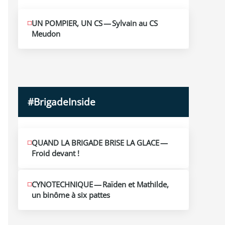
MAI
UN POMPIER, UN CS — Sylvain au CS
10
Meudon
2026
#BrigadeInside
QUAND LA BRIGADE BRISE LA GLACE —
Froid devant !
CYNOTECHNIQUE — Raïden et Mathilde,
un binôme à six pattes