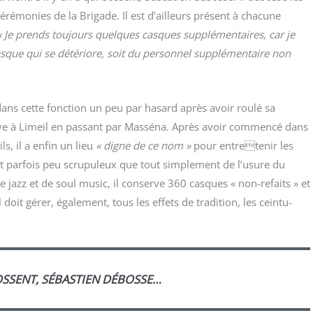
éré­mo­nies de la Bri­gade. Il est d’ailleurs pré­sent à cha­cune
« Je prends tou­jours quelques casques sup­plé­men­taires, car je
sque qui se dété­riore, soit du per­son­nel sup­plé­men­taire non
 dans cette fonc­tion un peu par hasard après avoir rou­lé sa
uve à Limeil en pas­sant par Mas­sé­na. Après avoir com­men­cé dans
s, il a enfin un lieu
« digne de ce nom »
pour entretenir les
ar­fois peu scru­pu­leux que tout sim­ple­ment de l’usure du
jazz et de soul music, il conserve 360 casques « non-refaits » et
doit gérer, éga­le­ment, tous les effets de tra­di­tion, les cein­tu­
BOSSENT, SÉBASTIEN DÉBOSSE…