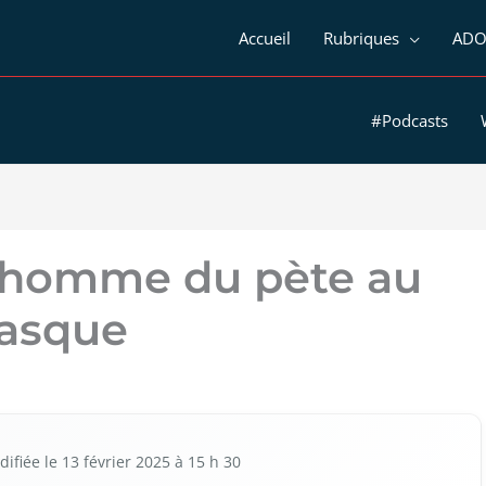
Accueil
Rubriques
ADO
#Podcasts
’homme du pète au
asque
i­fiée le 13 février 2025 à 15 h 30