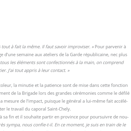
tout à fait la même. Il faut savoir impro­vi­ser. »
Pour par­ve­nir à
age d’une semaine aux ate­liers de la Garde répu­bli­caine, nec plus
tous les élé­ments sont confec­tion­nés à la main, on com­prend
er. J’ai tout appris à leur contact. »
co­leur, la minu­tie et la patience sont de mise dans cette fonc­tion
ment de la Bri­gade lors des grandes céré­mo­nies comme le défi­lé
a mesure de l’impact, puisque le géné­ral a lui-même fait accé­lé­
r le tra­vail du capo­ral Saint-Che­ly.
à sa fin et il sou­haite par­tir en pro­vince pour pour­suivre de nou­
rès sym­pa, nous confie-t-il. En ce moment, je suis en train de le