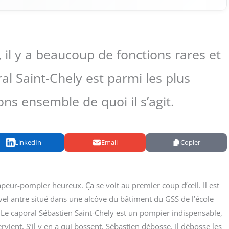
, il y a beaucoup de fonctions rares et
ral Saint-Chely est parmi les plus
s ensemble de quoi il s’agit.
LinkedIn
Email
Copier
sapeur-pom­pier heu­reux. Ça se voit au pre­mier coup d’œil. Il est
­vel antre situé dans une alcôve du bâti­ment du GSS de l’école
e capo­ral Sébas­tien Saint-Che­ly est un pom­pier indis­pen­sable,
r­vient. S’il y en a qui bossent, Sébas­tien débosse. Il débosse les