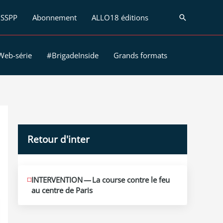
SSPP
Abonnement
ALLO18 éditions
Recherche
Web-série
#BrigadeInside
Grands formats
Retour d'inter
JUIN
INTERVENTION — La course contre le feu
12
au centre de Paris
2026