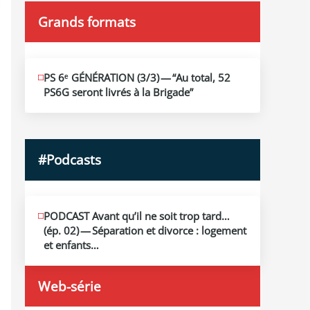
Grands formats
JUIN
PS 6ᵉ GÉNÉRATION (3/​3) — “Au total, 52
19
PS6G seront livrés à la Brigade”
2026
#Podcasts
MAI
PODCAST Avant qu’il ne soit trop tard…
13
(ép. 02) — Séparation et divorce : logement
2026
et enfants…
Web-série