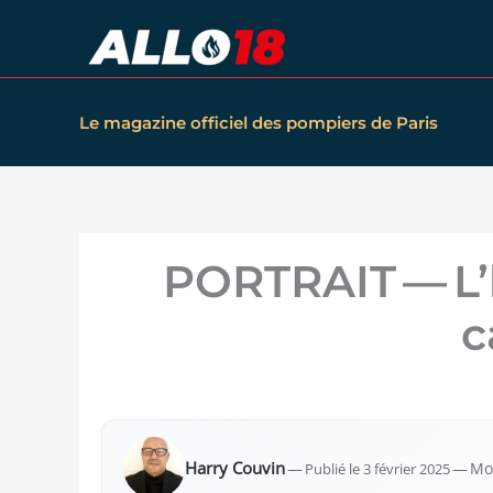
Aller
au
contenu
Le magazine officiel des pompiers de Paris
PORTRAIT — L
c
Har­ry Cou­vin
—
Publié le 3 février 2025
— Mod