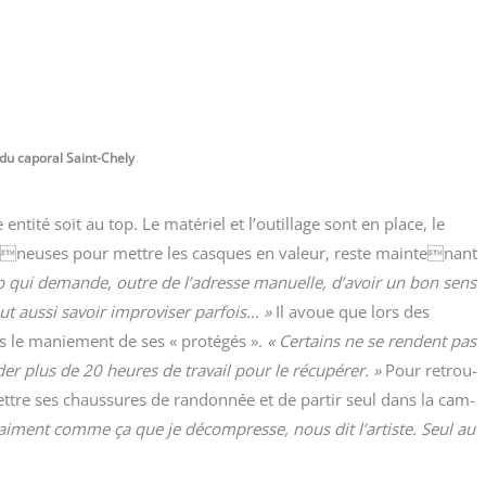
i du capo­ral Saint-Chely
ti­té soit au top. Le maté­riel et l’outillage sont en place, le
 lumineuses pour mettre les casques en valeur, reste maintenant
b qui demande, outre de l’adresse manuelle, d’avoir un bon sens
ut aus­si savoir impro­vi­ser par­fois… »
Il avoue que lors des
ns le manie­ment de ses « pro­té­gés ».
« Cer­tains ne se rendent pas
lus de 20 heures de tra­vail pour le récu­pé­rer. »
Pour retrou­
ttre ses chaus­sures de ran­don­née et de par­tir seul dans la cam­
rai­ment comme ça que je décom­presse, nous dit l’artiste. Seul au