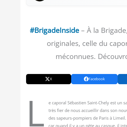
#BrigadeInside
– À la Brigade
originales, celle du capo
méconnues. Découvron
X
Facebook
L
e capo­ral Sébas­tien Saint-Che­ly est un 
très fier de nous accueillir dans son nou
des sapeurs-pom­piers de Paris à Limeil. L
car quand il y a un pète au casque, il inte