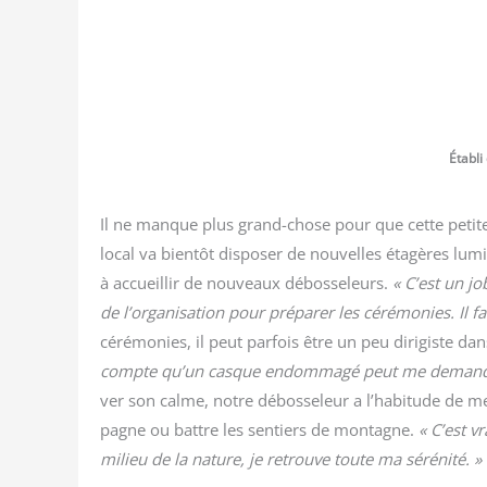
Éta­bl
Il ne manque plus grand-chose pour que cette petite en
local va bien­tôt dis­po­ser de nou­velles éta­gères
à accueillir de nou­veaux débos­se­leurs.
« C’est un jo
de l’organisation pour pré­pa­rer les céré­mo­nies. Il fa
céré­mo­nies, il peut par­fois être un peu diri­giste da
compte qu’un casque endom­ma­gé peut me deman­der p
ver son calme, notre débos­se­leur a l’habitude de me
pagne ou battre les sen­tiers de mon­tagne.
« C’est v
milieu de la nature, je retrouve toute ma sérénité. »