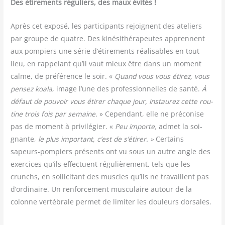
Des éti­re­ments régu­liers, des maux évités !
Après cet expo­sé, les par­ti­ci­pants rejoignent des ate­liers
par groupe de quatre. Des kiné­si­thé­ra­peutes apprennent
aux pom­piers une série d’étirements réa­li­sables en tout
lieu, en rap­pe­lant qu’il vaut mieux être dans un moment
calme, de pré­fé­rence le soir. «
Quand vous vous éti­rez, vous
pen­sez koa­la
, image l’une des pro­fes­sion­nelles de san­té.
À
défaut de pou­voir vous éti­rer chaque jour, ins­tau­rez cette rou­
tine trois fois par semaine.
» Cepen­dant, elle ne pré­co­nise
pas de moment à pri­vi­lé­gier. «
Peu importe,
admet la soi­
gnante,
le plus impor­tant, c’est de s’é­ti­rer. »
Cer­tains
sapeurs-pom­piers pré­sents ont vu sous un autre angle des
exer­cices qu’ils effec­tuent régu­liè­re­ment, tels que les
crunchs, en sol­li­ci­tant des muscles qu’ils ne tra­vaillent pas
d’ordinaire. Un ren­for­ce­ment mus­cu­laire autour de la
colonne ver­té­brale per­met de limi­ter les dou­leurs dorsales.