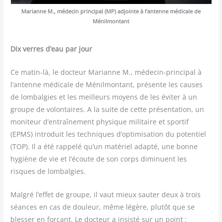
Marianne M., méde­cin prin­ci­pal (MP) adjointe à l’antenne médi­cale de
Ménilmontant
Dix verres d’eau par jour
Ce matin-là, le doc­teur Marianne M., méde­cin-prin­ci­pal à
l’antenne médi­cale de Ménil­mon­tant, pré­sente les causes
de lom­bal­gies et les meilleurs moyens de les évi­ter à un
groupe de volon­taires. A la suite de cette pré­sen­ta­tion, un
moni­teur d’entraînement phy­sique mili­taire et spor­tif
(EPMS) intro­duit les tech­niques d’optimisation du poten­tiel
(TOP). Il a été rap­pe­lé qu’un maté­riel adap­té, une bonne
hygiène de vie et l’écoute de son corps dimi­nuent les
risques de lombalgies.
Mal­gré l’effet de groupe, il vaut mieux sau­ter deux à trois
séances en cas de dou­leur, même légère, plu­tôt que se
bles­ser en for­çant. Le doc­teur a insis­té sur un point :