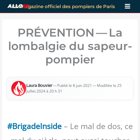
Aller
Le magazine officiel des pompiers de Paris
au
contenu
PRÉVENTION — La
lombalgie du sapeur-
pompier
Lau­ra Bou­vier
—
— Modi­fiée le 25
Publié le 8 juin 2021
juillet 2024 à 20 h 31
#BrigadeInside
– Le mal de dos, ce