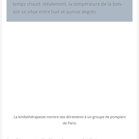
temps chaud. Idéa­le­ment, la tem­pé­ra­ture de la bois­
son se situe entre huit et quinze degrés.
La kiné­si­thé­ra­peute montre des éti­re­ments à un groupe de pom­piers
de Paris.