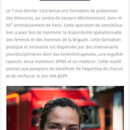
Le 7 mai der­nier s’est tenue une for­ma­tion de pré­ven­tion
des bles­sures, au centre de secours Ménil­mon­tant, dans le
e
XX
arron­dis­se­ment de Paris. Cette opé­ra­tion de sen­si­bi­li­sa­
tion a pour but de main­te­nir la dis­po­ni­bi­li­té opé­ra­tion­nelle
des femmes et des hommes de la Bri­gade. Cette for­ma­tion
pra­tique et inno­vante est dis­pen­sée par des inter­ve­nants
plu­ri­dis­ci­pli­naires dont des kiné­si­thé­ra­peutes, une ergo­thé­
ra­peute, deux moni­teurs EPMS et un méde­cin. Cette mixi­té
per­met aux pom­piers de béné­fi­cier de l’expertise de cha­cun
et de ren­for­cer le lien HIA-BSPP.