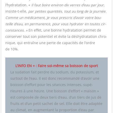
l’hydratation. «
Il faut boire envi­ron dix verres d’eau par jour,
insiste-t-elle,
par petites quan­ti­tés, tout au long de la jour­née.
Comme un médi­ca­ment, je vous pres­cris d’avoir votre bou­
teille d’eau, en per­ma­nence, pour vous hydra­ter en toutes cir­
cons­tances. »
En effet, une bonne hydra­ta­tion per­met de
conser­ver tout son poten­tiel et évite la déshy­dra­ta­tion chro­
nique, qui entraîne une perte de capa­ci­tés de l’ordre
de 10%.
L’INFO EN + : Faire soi-même sa boisson de sport
La suda­tion fait perdre du sodium, du potas­sium, et
sur­tout de l’eau. Il est donc recom­man­dé d’avoir une
bois­son d’effort pour les séances intenses, supé­
rieures à une heure. Une bois­son d’effort « mai­son »
est com­po­sée de deux tiers d’eau, d’un tiers de jus de
fruits et d’un petit sachet de sel. Elle doit être adap­tée
au cli­mat, en aug­men­tant la pro­por­tion d’eau par