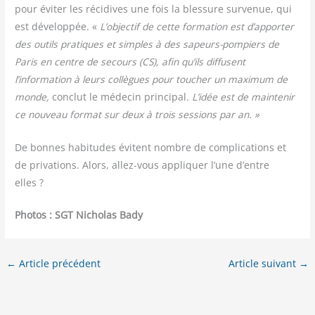
pour évi­ter les réci­dives une fois la bles­sure sur­ve­nue, qui
est déve­lop­pée. «
L’objectif de cette for­ma­tion est d’apporter
des outils pra­tiques et simples à des sapeurs-pom­piers de
Paris en centre de secours (CS), afin qu’ils dif­fusent
l’information à leurs col­lègues pour tou­cher un maxi­mum de
monde,
conclut le méde­cin prin­ci­pal
. L’idée est de main­te­nir
ce nou­veau for­mat sur deux à trois ses­sions par an. »
De bonnes habi­tudes évitent nombre de com­pli­ca­tions et
de pri­va­tions. Alors, allez-vous appli­quer l’une d’entre
elles ?
Pho­tos : SGT Nicho­las Bady
←
Article précédent
Article suivant
→