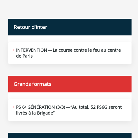
Retour d'inter
INTERVENTION — La course contre le feu au centre
JUIN
12
de Paris
2026
Grands formats
PS 6ᵉ GÉNÉRATION (3/​3) — “Au total, 52 PS6G seront
JUIN
19
livrés à la Brigade”
2026