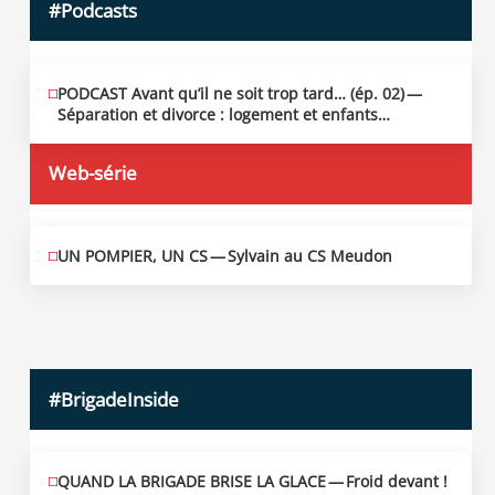
#Podcasts
PODCAST Avant qu’il ne soit trop tard… (ép. 02) —
MAI
13
Séparation et divorce : logement et enfants…
2026
Web-série
UN POMPIER, UN CS — Sylvain au CS Meudon
MAI
10
2026
#BrigadeInside
QUAND LA BRIGADE BRISE LA GLACE — Froid devant !