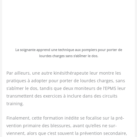
La soi­gnante apprend une tech­nique aux pom­piers pour por­ter de
lourdes charges sans s’abîmer le dos.
Par ailleurs, une autre kiné­si­thé­ra­peute leur montre les
pra­tiques à adop­ter pour por­ter de lourdes charges, sans
s’abîmer le dos, tan­dis que deux moni­teurs de l’EPMS leur
trans­mettent des exer­cices à inclure dans des cir­cuits
training.
Fina­le­ment, cette for­ma­tion inédite se foca­lise sur la pré­
ven­tion pri­maire des bles­sures, avant qu’elles ne sur­
viennent, alors que c’est sou­vent la pré­ven­tion secon­daire,