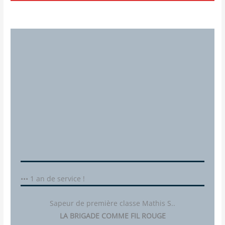
••• 1 an de service !
Sapeur de première classe Mathis S..
LA BRIGADE COMME FIL ROUGE