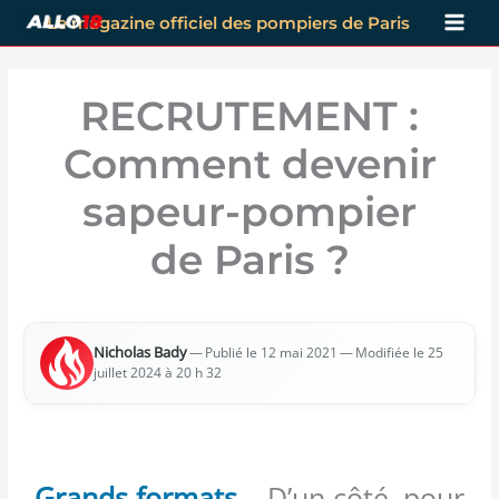
Aller
Le magazine officiel des pompiers de Paris
au
contenu
RECRUTEMENT :
Comment devenir
sapeur-pompier
de Paris ?
Nicho­las Bady
—
— Modi­fiée le 25
Publié le 12 mai 2021
juillet 2024 à 20 h 32
Grands formats
– D’un côté, pour