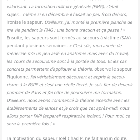
valo­ri­sant. La for­ma­tion mili­taire géné­rale (FMG), c’était
super… même si en décembre il fai­sait un peu froid dehors,
iro­nise le sapeur.
D’ailleurs, j’ai mon­té la pre­mière planche de
ma vie pen­dant la FMG : une bonne trac­tion et ça passe ! »
Ensuite, les sapeurs sont for­més au secours à vic­time (SAV)
pen­dant plu­sieurs semaines.
« C’est sûr, mon année de
méde­cine m’a un peu aidé en ana­to­mie mais avec du tra­vail,
les cours de secou­risme sont à la por­tée de tous. Et les cas
concrets per­mettent d’appliquer la théo­rie,
observe le sapeur
Piquionne.
J’ai véri­ta­ble­ment décou­vert et appris le secou­
risme à la BSPP et c’est une réelle fier­té. Je suis fier de deve­nir
pom­pier de Paris et j’ai hâte de pour­suivre ma for­ma­tion.
D’ailleurs, nous avons com­men­cé la théo­rie incen­die avec les
éta­blis­se­ments de lances et je crois que cet après-midi, nous
allons por­ter l’ARI (appa­reil res­pi­ra­toire iso­lant) ! Pour moi, ce
sera la pre­mière fois ! »
La moti­va­tion du sapeur Joël-Chad P. ne fait aucun doute.