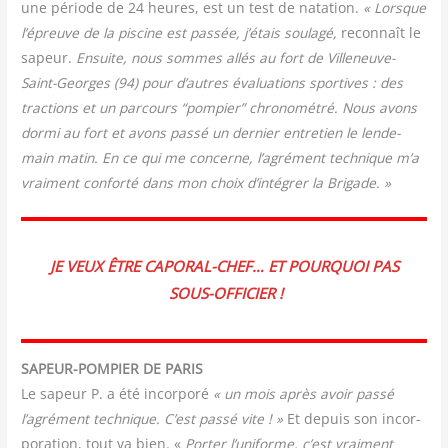
une période de 24 heures, est un test de nata­tion.
« Lorsque
l’épreuve de la pis­cine est pas­sée, j’étais sou­la­gé,
recon­naît le
sapeur.
Ensuite, nous sommes allés au fort de Vil­le­neuve-
Saint-Georges (94) pour d’autres éva­lua­tions spor­tives : des
trac­tions et un par­cours “pom­pier” chro­no­mé­tré. Nous avons
dor­mi au fort et avons pas­sé un der­nier entre­tien le len­de­
main matin. En ce qui me concerne, l’agrément tech­nique m’a
vrai­ment confor­té dans mon choix d’intégrer la Brigade. »
JE VEUX ÊTRE CAPORAL-CHEF… ET POURQUOI PAS
SOUS-OFFICIER !
SAPEUR-POMPIER DE PARIS
Le sapeur P. a été incor­po­ré
« un mois après avoir pas­sé
l’agrément tech­nique. C’est pas­sé vite ! »
Et depuis son incor­
po­ra­tion, tout va bien. «
Por­ter l’uniforme, c’est vrai­ment