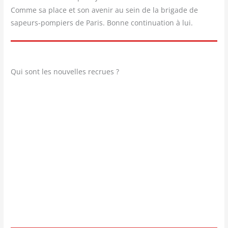
Comme sa place et son ave­nir au sein de la bri­gade de
sapeurs-pom­piers de Paris. Bonne conti­nua­tion à lui.
Qui sont les nouvelles recrues ?