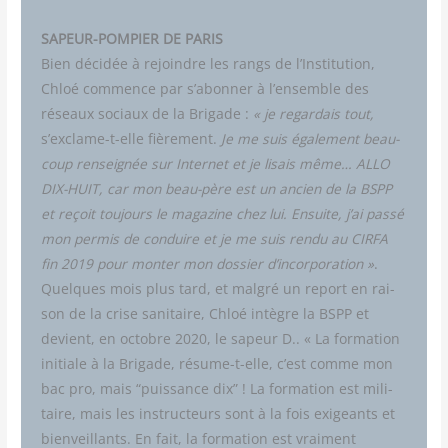
SAPEUR-POMPIER DE PARIS
Bien déci­dée à rejoindre les rangs de l’Institution,
Chloé com­mence par s’abonner à l’ensemble des
réseaux sociaux de la Bri­gade :
« je regar­dais tout,
s’exclame-t-elle fiè­re­ment.
Je me suis éga­le­ment beau­
coup ren­sei­gnée sur Inter­net et je lisais même… ALLO
DIX-HUIT, car mon beau-père est un ancien de la BSPP
et reçoit tou­jours le maga­zine chez lui. Ensuite, j’ai pas­sé
mon per­mis de conduire et je me suis ren­du au CIRFA
fin 2019 pour mon­ter mon dos­sier d’incorporation »
.
Quelques mois plus tard, et mal­gré un report en rai­
son de la crise sani­taire, Chloé intègre la BSPP et
devient, en octobre 2020, le sapeur D.. « La for­ma­tion
ini­tiale à la Bri­gade, résume-t-elle, c’est comme mon
bac pro, mais “puis­sance dix” ! La for­ma­tion est mili­
taire, mais les ins­truc­teurs sont à la fois exi­geants et
bien­veillants. En fait, la for­ma­tion est vrai­ment