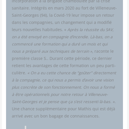
incor­po­ra­tion à la Bri­gade cham­bou­lée par la crise
sani­taire. Inté­grés en mars 2020 au fort de Vil­le­neuve-
Saint-Georges (94), la Covid-19 leur impose un retour
dans les com­pa­gnies, un chan­ge­ment qui a modi­fié
leurs nou­velles habi­tudes. «
Après la réus­site du SAV,
on a été envoyé en com­pa­gnie d’incendie. Là-bas, on a
com­men­cé une for­ma­tion qui a duré un mois et qui
nous a pré­pa­ré aux tech­niques de ter­rain »,
raconte le
pre­mière classe S.. Durant cette période, ce der­nier
retient les avan­tages de cette for­ma­tion un peu par­ti­
cu­lière.
« On a eu cette chance de “goû­ter” direc­te­ment
à la com­pa­gnie, ce qui nous a per­mis d’avoir une vision
plus concrète de son fonc­tion­ne­ment. On nous a for­mé
à être opé­ra­tion­nels pour notre retour à Vil­le­neuve-
Saint-Georges et je pense que ça s’est res­sen­ti là-bas. ».
Une chance sup­plé­men­taire pour Mathis qui est déjà
arri­vé avec un bon bagage de connaissances.