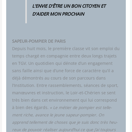
L’ENVIE D’ÊTRE UN BON CITOYEN ET
D’AIDER MON PROCHAIN
SAPEUR-POMPIER DE PARIS
Depuis huit mois, le pre­mière classe vit son emploi du
temps char­gé en com­pa­gnie entre deux longs tra­jets
en TGV. Un quo­ti­dien qui dénote d’un enga­ge­ment
sans faille ain­si que d’une force de carac­tère qu’il a
déjà démon­trés au cours de son par­cours dans
l’Institution. Entre ras­sem­ble­ments, séances de sport,
manœuvres et ins­truc­tion, le Loir-et-Ché­rien se sent
très bien dans cet envi­ron­ne­ment qui lui cor­res­pond
à bien des égards.
« Le métier de pom­pier est tel­le­
ment riche, avance le jeune sapeur-pom­pier. On
apprend tel­le­ment de choses que je suis donc très heu­
reux de pou­voir réa­li­ser aujourd’hui ce que j’ai tou­jours