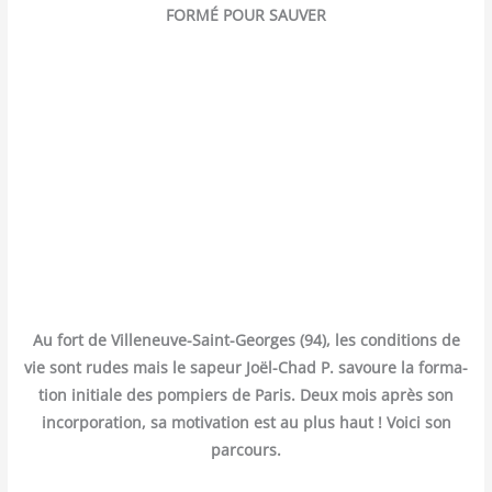
FORMÉ POUR SAUVER
Au fort de Vil­le­neuve-Saint-Georges (94), les condi­tions de
vie sont rudes mais le sapeur Joël-Chad P. savoure la for­ma­
tion ini­tiale des pom­piers de Paris. Deux mois après son
incor­po­ra­tion, sa moti­va­tion est au plus haut ! Voi­ci son
parcours.