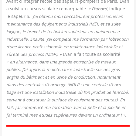
Avant d’intégrer l’école des sapeurs-pom­piers de Paris, Evan
a sui­vi un cur­sus sco­laire remar­quable.
« D’abord,
indique
le sapeur S.,
j’ai obte­nu mon bac­ca­lau­réat pro­fes­sion­nel en
main­te­nance des équi­pe­ments indus­triels (MEI) et sa suite
logique, le bre­vet de tech­ni­cien supé­rieur en main­te­nance
indus­trielle. Ensuite, j’ai com­plé­té ma for­ma­tion par l’obtention
d’une licence pro­fes­sion­nelle en main­te­nance indus­trielle et
sûre­té des pro­cess (MISP). »
Evan a fait toute sa sco­la­ri­té
« en alter­nance, dans une grande entre­prise de tra­vaux
publics. J’ai appris la main­te­nance indus­trielle sur des gros
engins du bâti­ment et en usine de pro­duc­tion, notam­ment
dans des cen­trales d’enrobage (NDLR : une cen­trale d’en­ro­
bage est une ins­tal­la­tion indus­trielle où l’on pro­duit de l’en­ro­bé,
ser­vant à consti­tuer la sur­face de rou­le­ment des routes). En
fait, j’ai com­men­cé ma for­ma­tion avec la pelle et la pioche et
j’ai ter­mi­né mes études supé­rieures devant un ordinateur ! ».