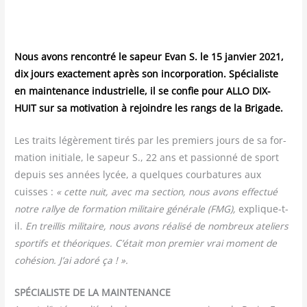
Nous avons ren­con­tré le sapeur Evan S. le 15 jan­vier 2021,
dix jours exac­te­ment après son incor­po­ra­tion. Spé­cia­liste
en main­te­nance indus­trielle, il se confie pour ALLO DIX-
HUIT sur sa moti­va­tion à rejoindre les rangs de la Brigade.
Les traits légè­re­ment tirés par les pre­miers jours de sa for­
ma­tion ini­tiale, le sapeur S., 22 ans et pas­sion­né de sport
depuis ses années lycée, a quelques cour­ba­tures aux
cuisses :
« cette nuit, avec ma sec­tion, nous avons effec­tué
notre ral­lye de for­ma­tion mili­taire géné­rale (FMG),
explique-t-
il.
En treillis mili­taire, nous avons réa­li­sé de nom­breux ate­liers
spor­tifs et théo­riques. C’était mon pre­mier vrai moment de
cohé­sion. J’ai ado­ré ça ! ».
SPÉCIALISTE DE LA MAINTENANCE