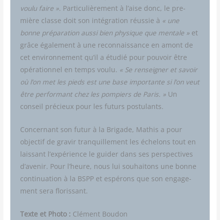
vou­lu faire ».
Par­ti­cu­liè­re­ment à l’aise donc, le pre­
mière classe doit son inté­gra­tion réus­sie à
« une
bonne pré­pa­ra­tion aus­si bien phy­sique que men­tale »
et
grâce éga­le­ment à une recon­nais­sance en amont de
cet envi­ron­ne­ment qu’il a étu­dié pour pou­voir être
opé­ra­tion­nel en temps vou­lu.
« Se ren­sei­gner et savoir
où l’on met les pieds est une base impor­tante si l’on veut
être per­for­mant chez les pom­piers de Paris. »
Un
conseil pré­cieux pour les futurs postulants.
Concer­nant son futur à la Bri­gade, Mathis a pour
objec­tif de gra­vir tran­quille­ment les éche­lons tout en
lais­sant l’expérience le gui­der dans ses pers­pec­tives
d’avenir. Pour l’heure, nous lui sou­hai­tons une bonne
conti­nua­tion à la BSPP et espé­rons que son enga­ge­
ment sera florissant.
Texte et Pho­to :
Clé­ment Boudon