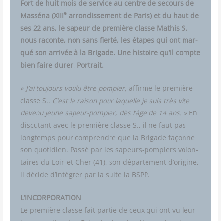
Fort de huit mois de ser­vice au centre de secours de
e
Mas­sé­na (XIII
arron­dis­se­ment de Paris) et du haut de
ses 22 ans, le sapeur de pre­mière classe Mathis S.
nous raconte, non sans fier­té, les étapes qui ont mar­
qué son arri­vée à la Bri­gade. Une his­toire qu’il compte
bien faire durer. Portrait.
« J’ai tou­jours vou­lu être pom­pier,
affirme le pre­mière
classe S..
C’est la rai­son pour laquelle je suis très vite
deve­nu jeune sapeur-pom­pier, dès l’âge de 14 ans. »
En
dis­cu­tant avec le pre­mière classe S., il ne faut pas
long­temps pour com­prendre que la Bri­gade façonne
son quo­ti­dien. Pas­sé par les sapeurs-pom­piers volon­
taires du Loir-et-Cher (41), son dépar­te­ment d’origine,
il décide d’intégrer par la suite la BSPP.
L’INCORPORATION
Le pre­mière classe fait par­tie de ceux qui ont vu leur