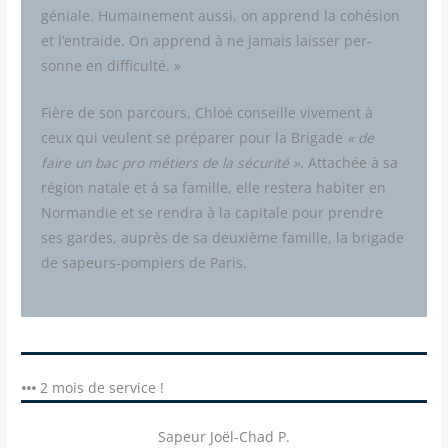
géniale. Humai­ne­ment aus­si, on apprend la cohé­sion
et l’entraide. On apprend à ne jamais lais­ser per­
sonne en difficulté. »
Fière de son par­cours, Chloé conseille vive­ment à
ceux qui veulent se pré­pa­rer pour la Bri­gade
« de
faire un bac pro métiers de la sécu­ri­té »
. Atta­chée à sa
région natale et à sa famille, elle res­te­ra habi­ter en
Nor­man­die et se ren­dra à la capi­tale pour prendre
ses gardes, auprès de sa deuxième famille, la bri­gade
de sapeurs-pom­piers de Paris.
•••
2 mois de service !
Sapeur Joël-Chad P.