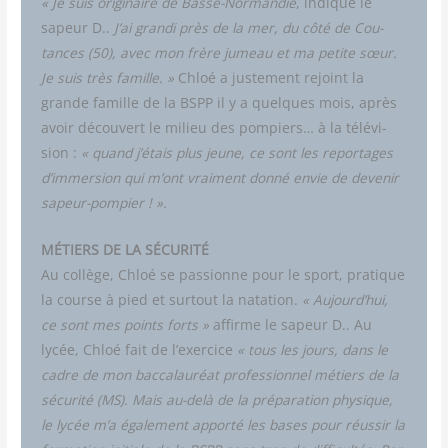
« Je suis ori­gi­naire de Basse-Nor­man­die
, indique le
sapeur D..
J’ai gran­di près de la mer, du côté de Cou­
tances (50), avec mon frère jumeau et ma petite sœur.
Je suis très famille. »
Chloé a jus­te­ment rejoint la
grande famille de la BSPP il y a quelques mois, après
avoir décou­vert le milieu des pom­piers… à la télé­vi­
sion :
« quand j’étais plus jeune, ce sont les repor­tages
d’immersion qui m’ont vrai­ment don­né envie de deve­nir
sapeur-pompier ! ».
MÉTIERS DE LA SÉCURITÉ
Au col­lège, Chloé se pas­sionne pour le sport, pra­tique
la course à pied et sur­tout la nata­tion.
« Aujourd’hui,
ce sont mes points forts »
affirme le sapeur D.. Au
lycée, Chloé fait de l’exercice
« tous les jours, dans le
cadre de mon bac­ca­lau­réat pro­fes­sion­nel métiers de la
sécu­ri­té (MS). Mais au-delà de la pré­pa­ra­tion phy­sique,
le lycée m’a éga­le­ment appor­té les bases pour réus­sir la