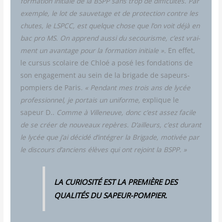
for­ma­tion ini­tiale de la BSPP sans trop de dif­fi­cul­tés. Par
exemple, le lot de sau­ve­tage et de pro­tec­tion contre les
chutes, le LSPCC, est quelque chose que l’on voit déjà en
bac pro MS. On apprend aus­si du secou­risme, c’est vrai­
ment un avan­tage pour la for­ma­tion ini­tiale ».
En effet,
le cur­sus sco­laire de Chloé a posé les fon­da­tions de
son enga­ge­ment au sein de la bri­gade de sapeurs-
pom­piers de Paris.
« Pen­dant mes trois ans de lycée
pro­fes­sion­nel, je por­tais un uni­forme,
explique le
sapeur D..
Comme à Vil­le­neuve, donc c’est assez facile
de se créer de nou­veaux repères. D’ailleurs, c’est durant
le lycée que j’ai déci­dé d’intégrer la Bri­gade, moti­vée par
le dis­cours d’anciens élèves qui ont rejoint la BSPP. »
LA CURIOSITÉ EST LA PREMIÈRE DES
QUALITÉS DU SAPEUR-POMPIER.