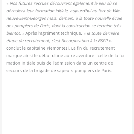
« Nos futures recrues découvrent éga­le­ment le lieu où se
dérou­le­ra leur for­ma­tion ini­tiale, aujourd’hui au fort de Vil­le­
neuve-Saint-Georges mais, demain, à la toute nou­velle école
des pom­piers de Paris, dont la construc­tion se ter­mine très
bien­tôt. »
Après l’agrément tech­nique,
« la toute der­nière
étape du recru­te­ment, c’est l’incorporation à la BSPP »,
conclut le capi­taine Pie­mon­te­si. La fin du recru­te­ment
marque ain­si le début d’une autre aven­ture : celle de la for­
ma­tion ini­tiale puis de l’admission dans un centre de
secours de la bri­gade de sapeurs-pom­piers de Paris.