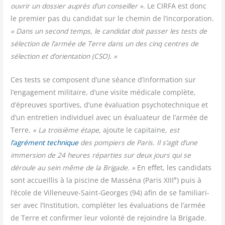
ouvrir un dos­sier auprès d’un conseiller »
. Le CIRFA est donc
le pre­mier pas du can­di­dat sur le che­min de l’incorporation.
« Dans un second temps, le can­di­dat doit pas­ser les tests de
sélec­tion de l’armée de Terre dans un des cinq centres de
sélec­tion et d’orientation (CSO). »
Ces tests se com­posent d’une séance d’information sur
l’engagement mili­taire, d’une visite médi­cale com­plète,
d’épreuves spor­tives, d’une éva­lua­tion psy­cho­tech­nique et
d’un entre­tien indi­vi­duel avec un éva­lua­teur de l’armée de
Terre.
« La troi­sième étape,
ajoute le capi­taine,
est
l’agrément tech­nique
des pom­piers de Paris. Il s’agit d’une
immer­sion de 24 heures répar­ties sur deux jours qui se
déroule au sein même de la Bri­gade. »
En effet, les can­di­dats
e
sont accueillis à la pis­cine de Mas­sé­na (Paris XIII
) puis à
l’école de Vil­le­neuve-Saint-Georges (94) afin de se fami­lia­ri­
ser avec l’Institution, com­plé­ter les éva­lua­tions de l’armée
de Terre et confir­mer leur volon­té de rejoindre la Bri­gade.