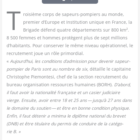
T
roi­sième corps de sapeurs-pom­piers au monde,
pre­mier d’Europe et Ins­ti­tu­tion unique en France, la
Bri­gade défend quatre dépar­te­ments sur 800 km².
8 500 femmes et hommes pro­tègent plus de sept mil­lions
d’habitants. Pour conser­ver le même niveau opé­ra­tion­nel, le
recru­te­ment joue un rôle pri­mor­dial.
«
Aujourd’hui, les condi­tions d’admission pour deve­nir sapeur-
pom­pier de Paris sont au nombre de six,
détaille le capi­taine
Chris­tophe Pie­mon­te­si, chef de la sec­tion recru­te­ment du
bureau orga­ni­sa­tion res­sources humaines (BORH).
D’abord,
il faut avoir la natio­na­li­té fran­çaise et un casier judi­ciaire
vierge. Ensuite, avoir entre 18 et 25 ans — jusqu’à 27 ans dans
le domaine du sou­tien — et être en bonne condi­tion phy­sique.
Enfin, il faut déte­nir a mini­ma le diplôme natio­nal du bre­vet
(DNB) et être titu­laire du per­mis de conduire de la caté­go­
rie B. »