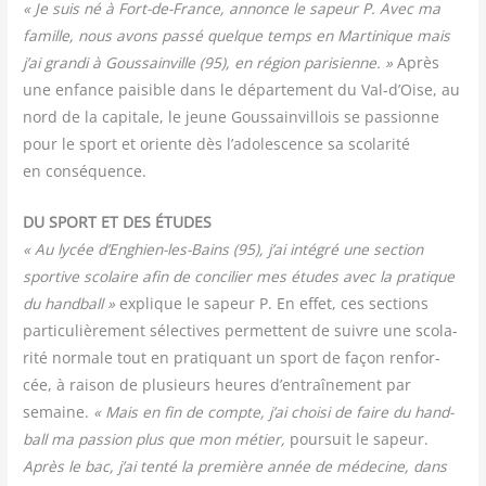
« Je suis né à Fort-de-France, annonce le sapeur P. Avec ma
famille, nous avons pas­sé quelque temps en Mar­ti­nique mais
j’ai gran­di à Gous­sain­ville (95), en région pari­sienne. »
Après
une enfance pai­sible dans le dépar­te­ment du Val‑d’Oise, au
nord de la capi­tale, le jeune Gous­sain­vil­lois se pas­sionne
pour le sport et oriente dès l’adolescence sa sco­la­ri­té
en conséquence.
DU SPORT ET DES ÉTUDES
« Au lycée d’Enghien-les-Bains (95), j’ai inté­gré une sec­tion
spor­tive sco­laire afin de conci­lier mes études avec la pra­tique
du hand­ball »
explique le sapeur P. En effet, ces sec­tions
par­ti­cu­liè­re­ment sélec­tives per­mettent de suivre une sco­la­
ri­té nor­male tout en pra­ti­quant un sport de façon ren­for­
cée, à rai­son de plu­sieurs heures d’entraînement par
semaine.
« Mais en fin de compte, j’ai choi­si de faire du hand­
ball ma pas­sion plus que mon métier,
pour­suit le sapeur.
Après le bac, j’ai ten­té la pre­mière année de méde­cine, dans