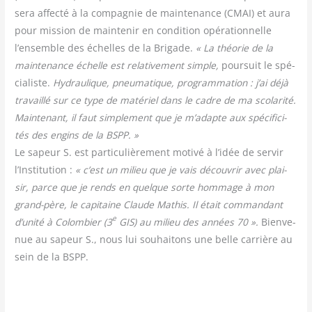
sera affec­té à la com­pa­gnie de main­te­nance (CMAI) et aura
pour mis­sion de main­te­nir en condi­tion opé­ra­tion­nelle
l’ensemble des échelles de la Bri­gade.
« La théo­rie de la
main­te­nance échelle est rela­ti­ve­ment simple,
pour­suit le spé­
cia­liste.
Hydrau­lique, pneu­ma­tique, pro­gram­ma­tion : j’ai déjà
tra­vaillé sur ce type de maté­riel dans le cadre de ma sco­la­ri­té.
Main­te­nant, il faut sim­ple­ment que je m’adapte aux spé­ci­fi­ci­
tés des engins de la BSPP. »
Le sapeur S. est par­ti­cu­liè­re­ment moti­vé à l’idée de ser­vir
l’Institution :
« c’est un milieu que je vais décou­vrir avec plai­
sir, parce que je rends en quelque sorte hom­mage à mon
grand-père, le capi­taine Claude Mathis. Il était com­man­dant
e
d’unité à Colom­bier (3
GIS) au milieu des années 70 ».
Bien­ve­
nue au sapeur S., nous lui sou­hai­tons une belle car­rière au
sein de la BSPP.