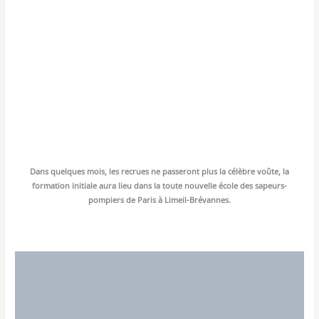
Dans quelques mois, les recrues ne pas­se­ront plus la célèbre voûte, la
for­ma­tion ini­tiale aura lieu dans la toute nou­velle école des sapeurs-
pom­piers de Paris à Limeil-Brévannes.