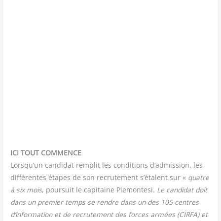
ICI TOUT COMMENCE
Lorsqu’un can­di­dat rem­plit les condi­tions d’admission, les
dif­fé­rentes étapes de son recru­te­ment s’étalent sur «
quatre
à six mois
, pour­suit le capi­taine Pie­mon­te­si.
Le can­di­dat doit
dans un pre­mier temps se rendre dans un des 105 centres
d’information et de recru­te­ment des forces armées (CIRFA) et