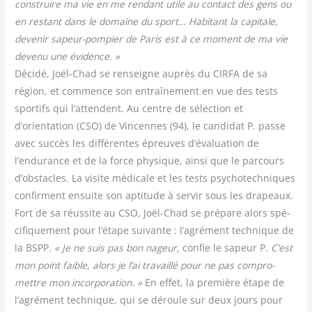
construire ma vie en me ren­dant utile au contact des gens ou
en res­tant dans le domaine du sport… Habi­tant la capi­tale,
deve­nir sapeur-pom­pier de Paris est à ce moment de ma vie
deve­nu une évi­dence. »
Déci­dé, Joël-Chad se ren­seigne auprès du CIRFA de sa
région, et com­mence son entraî­ne­ment en vue des tests
spor­tifs qui l’attendent. Au centre de sélec­tion et
d’orientation (CSO) de Vin­cennes (94), le can­di­dat P. passe
avec suc­cès les dif­fé­rentes épreuves d’évaluation de
l’endurance et de la force phy­sique, ain­si que le par­cours
d’obstacles. La visite médi­cale et les tests psy­cho­tech­niques
confirment ensuite son apti­tude à ser­vir sous les dra­peaux.
Fort de sa réus­site au CSO, Joël-Chad se pré­pare alors spé­
ci­fi­que­ment pour l’étape sui­vante : l’agrément tech­nique de
la BSPP.
« Je ne suis pas bon nageur,
confie le sapeur P.
C’est
mon point faible, alors je l’ai tra­vaillé pour ne pas com­pro­
mettre mon incor­po­ra­tion. »
En effet, la pre­mière étape de
l’agrément tech­nique, qui se déroule sur deux jours pour