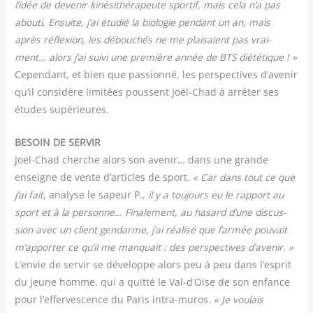
l’idée de deve­nir kiné­si­thé­ra­peute spor­tif, mais cela n’a pas
abou­ti. Ensuite, j’ai étu­dié la bio­lo­gie pen­dant un an, mais
après réflexion, les débou­chés ne me plai­saient pas vrai­
ment… alors j’ai sui­vi une pre­mière année de BTS dié­té­tique ! »
Cepen­dant, et bien que pas­sion­né, les pers­pec­tives d’avenir
qu’il consi­dère limi­tées poussent Joël-Chad à arrê­ter ses
études supérieures.
BESOIN DE SERVIR
Joël-Chad cherche alors son ave­nir… dans une grande
enseigne de vente d’articles de sport.
« Car dans tout ce que
j’ai fait,
ana­lyse le sapeur P.,
il y a tou­jours eu le rap­port au
sport et à la per­sonne… Fina­le­ment, au hasard d’une dis­cus­
sion avec un client gen­darme, j’ai réa­li­sé que l’armée pou­vait
m’apporter ce qu’il me man­quait : des pers­pec­tives d’avenir. »
L’envie de ser­vir se déve­loppe alors peu à peu dans l’esprit
du jeune homme, qui a quit­té le Val‑d’Oise de son enfance
pour l’effervescence du Paris intra-muros.
« Je vou­lais