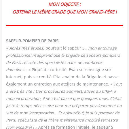
MON OBJECTIF :
OBTENIR LE MÊME GRADE QUE MON GRAND-PÈRE !
SAPEUR-POMPIER DE PARIS
« Après mes études,
pour­suit le sapeur S.,
mon entou­rage
pro­fes­sion­nel m’apprend que la bri­gade de sapeurs-pom­piers
de Paris recrute des spé­cia­listes dans de nom­breux
domaines… »
Piqué de curio­si­té, Evan se ren­seigne sur
Inter­net, puis se rend à l’état-major de la Bri­gade et passe
éga­le­ment un entre­tien aux ate­liers de main­te­nance.
« Tout
a été très vite ! Des pro­cé­dures admi­nis­tra­tives au CIRFA à
mon incor­po­ra­tion, il ne s’est pas­sé que quelques mois. C’était
juste le temps néces­saire pour me pré­pa­rer phy­si­que­ment en
vue de mon incor­po­ra­tion… Et aujourd’­hui, je suis pom­pier de
Paris, spé­cia­liste de la filière main­te­nance mobi­li­té ter­restre
(voir enca­dré) ! »
Après sa for­ma­tion ini­tiale, le sapeur S.