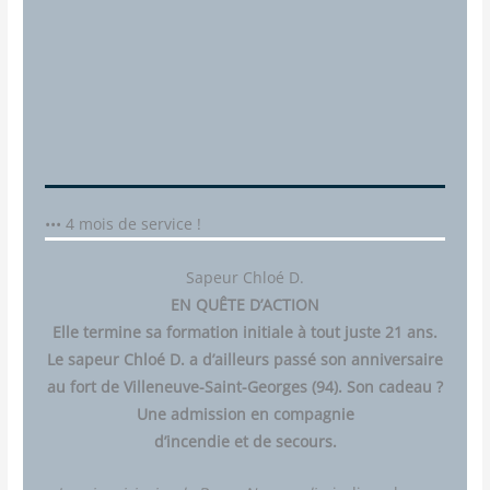
••• 4 mois de service !
Sapeur Chloé D.
EN QUÊTE D’ACTION
Elle ter­mine sa for­ma­tion ini­tiale à tout juste 21 ans.
Le sapeur Chloé D. a d’ailleurs pas­sé son anni­ver­saire
au fort de Vil­le­neuve-Saint-Georges (94). Son cadeau ?
Une admis­sion en com­pa­gnie
d’incendie et de secours.