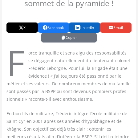
sommet de la pyramide !
X
Facebook
LinkedIn
Email
Copier
F
orce tran­quille et sens aigu des res­pon­sa­bi­li­tés
se dégagent natu­rel­le­ment du lieu­te­nant-colo­nel
Fré­dé­ric Leborgne. Pour lui, la Bri­gade était une
évi­dence ! « J’ai tou­jours été pas­sion­né par le
métier et ses valeurs. De nom­breux membres de ma famille
sont pas­sés par la BSPP ou sont deve­nus pom­piers pro­fes­
sion­nels » raconte-t-il avec enthousiasme.
En bon fils de mili­taire, Fré­dé­ric intègre l’école mili­taire de
Saint-Cyr en 2001 après ses années d’hypokhâgne et de
khâgne. Son objec­tif est déjà très clair : obte­nir les
meilleurs résul­tats afin d’intégrer la BSPP. S’il doit rejoindre