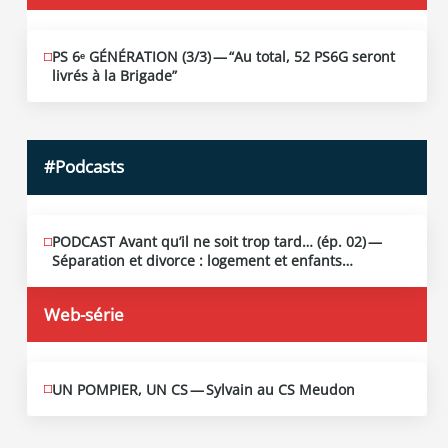
PS 6ᵉ GÉNÉRATION (3/​3) — “Au total, 52 PS6G seront
JUIN
19
livrés à la Brigade”
2026
#Podcasts
PODCAST Avant qu’il ne soit trop tard… (ép. 02) —
MAI
13
Séparation et divorce : logement et enfants…
2026
Web-série
UN POMPIER, UN CS — Sylvain au CS Meudon
MAI
10
2026