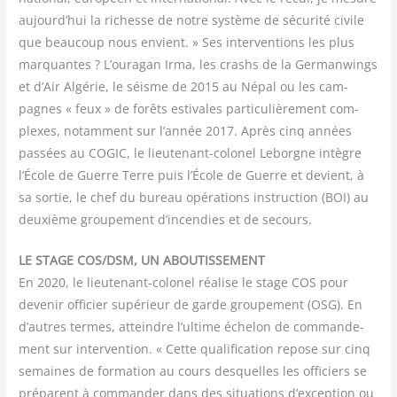
aujourd’hui la richesse de notre sys­tème de sécu­ri­té civile
que beau­coup nous envient. » Ses inter­ven­tions les plus
mar­quantes ? L’ouragan Irma, les crashs de la Ger­man­wings
et d’Air Algé­rie, le séisme de 2015 au Népal ou les cam­
pagnes « feux » de forêts esti­vales par­ti­cu­liè­re­ment com­
plexes, notam­ment sur l’année 2017. Après cinq années
pas­sées au COGIC, le lieu­te­nant-colo­nel Leborgne intègre
l’École de Guerre Terre puis l’École de Guerre et devient, à
sa sor­tie, le chef du bureau opé­ra­tions ins­truc­tion (BOI) au
deuxième grou­pe­ment d’incendies et de secours.
LE STAGE COS/​DSM, UN ABOUTISSEMENT
En 2020, le lieu­te­nant-colo­nel réa­lise le stage COS pour
deve­nir offi­cier supé­rieur de garde grou­pe­ment (OSG). En
d’autres termes, atteindre l’ultime éche­lon de com­man­de­
ment sur inter­ven­tion. « Cette qua­li­fi­ca­tion repose sur cinq
semaines de for­ma­tion au cours des­quelles les offi­ciers se
pré­parent à com­man­der dans des situa­tions d’exception ou