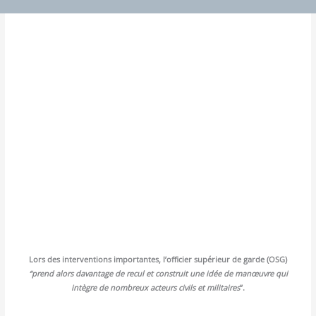
Lors des inter­ven­tions impor­tantes, l’of­fi­cier supé­rieur de garde (OSG)
“prend alors davan­tage de recul et construit une idée de manœuvre qui
intègre de nom­breux acteurs civils et mili­taires
”.