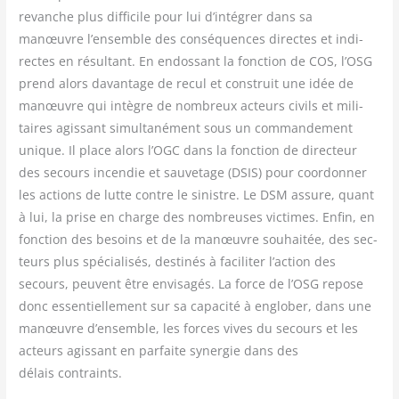
revanche plus dif­fi­cile pour lui d’intégrer dans sa
manœuvre l’ensemble des consé­quences directes et indi­
rectes en résul­tant. En endos­sant la fonc­tion de COS, l’OSG
prend alors davan­tage de recul et construit une idée de
manœuvre qui intègre de nom­breux acteurs civils et mili­
taires agis­sant simul­ta­né­ment sous un com­man­de­ment
unique. Il place alors l’OGC dans la fonc­tion de direc­teur
des secours incen­die et sau­ve­tage (DSIS) pour coor­don­ner
les actions de lutte contre le sinistre. Le DSM assure, quant
à lui, la prise en charge des nom­breuses vic­times. Enfin, en
fonc­tion des besoins et de la manœuvre sou­hai­tée, des sec­
teurs plus spé­cia­li­sés, des­ti­nés à faci­li­ter l’action des
secours, peuvent être envi­sa­gés. La force de l’OSG repose
donc essen­tiel­le­ment sur sa capa­ci­té à englo­ber, dans une
manœuvre d’ensemble, les forces vives du secours et les
acteurs agis­sant en par­faite syner­gie dans des
délais contraints.