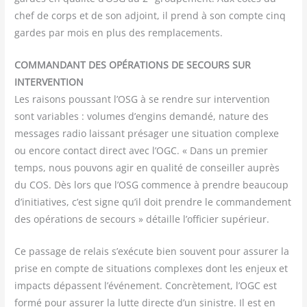
chef de corps et de son adjoint, il prend à son compte cinq
gardes par mois en plus des remplacements.
COMMANDANT DES OPÉRATIONS DE SECOURS SUR
INTERVENTION
Les rai­sons pous­sant l’OSG à se rendre sur inter­ven­tion
sont variables : volumes d’engins deman­dé, nature des
mes­sages radio lais­sant pré­sa­ger une situa­tion com­plexe
ou encore contact direct avec l’OGC. « Dans un pre­mier
temps, nous pou­vons agir en qua­li­té de conseiller auprès
du COS. Dès lors que l’OSG com­mence à prendre beau­coup
d’initiatives, c’est signe qu’il doit prendre le com­man­de­ment
des opé­ra­tions de secours » détaille l’officier supérieur.
Ce pas­sage de relais s’exécute bien sou­vent pour assu­rer la
prise en compte de situa­tions com­plexes dont les enjeux et
impacts dépassent l’événement. Concrè­te­ment, l’OGC est
for­mé pour assu­rer la lutte directe d’un sinistre. Il est en