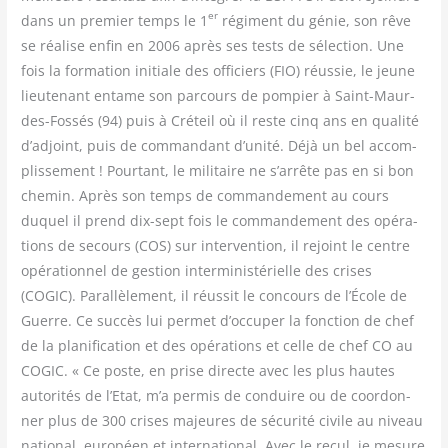
er
dans un pre­mier temps le 1
régi­ment du génie, son rêve
se réa­lise enfin en 2006 après ses tests de sélec­tion. Une
fois la for­ma­tion ini­tiale des offi­ciers (FIO) réus­sie, le jeune
lieu­te­nant entame son par­cours de pom­pier à Saint-Maur-
des-Fos­sés (94) puis à Cré­teil où il reste cinq ans en qua­li­té
d’adjoint, puis de com­man­dant d’unité. Déjà un bel accom­
plis­se­ment ! Pour­tant, le mili­taire ne s’arrête pas en si bon
che­min. Après son temps de com­man­de­ment au cours
duquel il prend dix-sept fois le com­man­de­ment des opé­ra­
tions de secours (COS) sur inter­ven­tion, il rejoint le centre
opé­ra­tion­nel de ges­tion inter­mi­nis­té­rielle des crises
(COGIC). Paral­lè­le­ment, il réus­sit le concours de l’École de
Guerre. Ce suc­cès lui per­met d’occuper la fonc­tion de chef
de la pla­ni­fi­ca­tion et des opé­ra­tions et celle de chef CO au
COGIC. « Ce poste, en prise directe avec les plus hautes
auto­ri­tés de l’Etat, m’a per­mis de conduire ou de coor­don­
ner plus de 300 crises majeures de sécu­ri­té civile au niveau
natio­nal, euro­péen et inter­na­tio­nal. Avec le recul, je mesure