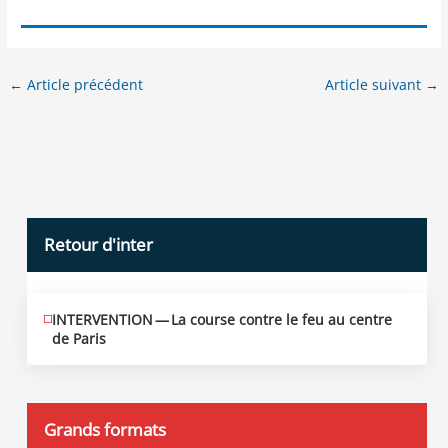
←
Article précédent
Article suivant
→
Retour d'inter
INTERVENTION — La course contre le feu au centre
JUIN
12
de Paris
2026
Grands formats