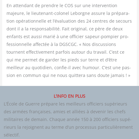
En atten­dant de prendre le COS sur une inter­ven­tion
majeure, le lieu­te­nant-colo­nel Leborgne assure la pré­pa­ra­
tion opé­ra­tion­nelle et l’évaluation des 24 centres de secours
dont il a la res­pon­sa­bi­li­té. Fait ori­gi­nal, ce père de deux
enfants est aus­si marié à une offi­cier sapeur-pom­pier pro­
fes­sion­nelle affec­tée à la DGSCGC. « Nos dis­cus­sions
tournent effec­ti­ve­ment par­fois autour du tra­vail. C’est ce
qui me per­met de gar­der les pieds sur terre et d’être
meilleur au quo­ti­dien, confie-il avec humour. C’est une pas­
sion en com­mun qui ne nous quit­te­ra sans doute jamais ! »
L’INFO EN PLUS
L’École de Guerre pré­pare les meilleurs offi­ciers supé­rieurs
des armées fran­çaises, amies et alliées à deve­nir les chefs
mili­taires de demain. Chaque année 150 à 200 offi­ciers supé­
rieurs la rejoignent au terme d’un pro­ces­sus par­ti­cu­liè­re­ment
sélectif.