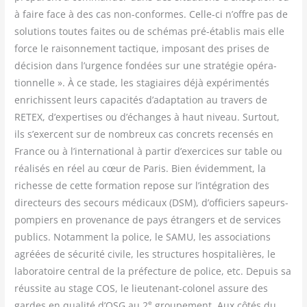
à faire face à des cas non-conformes. Celle-ci n’offre pas de
solu­tions toutes faites ou de sché­mas pré-éta­blis mais elle
force le rai­son­ne­ment tac­tique, impo­sant des prises de
déci­sion dans l’urgence fon­dées sur une stra­té­gie opé­ra­
tion­nelle ». À ce stade, les sta­giaires déjà expé­ri­men­tés
enri­chissent leurs capa­ci­tés d’adaptation au tra­vers de
RETEX, d’expertises ou d’échanges à haut niveau. Sur­tout,
ils s’exercent sur de nom­breux cas concrets recen­sés en
France ou à l’international à par­tir d’exercices sur table ou
réa­li­sés en réel au cœur de Paris. Bien évi­dem­ment, la
richesse de cette for­ma­tion repose sur l’intégration des
direc­teurs des secours médi­caux (DSM), d’officiers sapeurs-
pom­piers en pro­ve­nance de pays étran­gers et de ser­vices
publics. Notam­ment la police, le SAMU, les asso­cia­tions
agréées de sécu­ri­té civile, les struc­tures hos­pi­ta­lières, le
labo­ra­toire cen­tral de la pré­fec­ture de police, etc. Depuis sa
réus­site au stage COS, le lieu­te­nant-colo­nel assure des
e
gardes en qua­li­té d’OSG au 2
grou­pe­ment. Aux côtés du