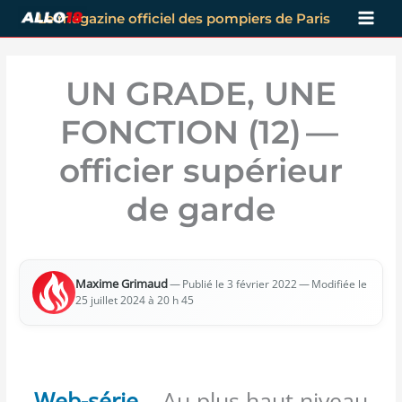
Aller
Le magazine officiel des pompiers de Paris
au
contenu
UN GRADE, UNE
FONCTION (12) —
officier supérieur
de garde
Maxime Gri­maud
—
— Modi­fiée le
Publié le 3 février 2022
25 juillet 2024 à 20 h 45
Web-série
– Au plus haut niveau