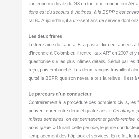
l’an­tenne médi­cale du G3 en tant que conduc­teur AR à 
tions est du secours à vic­times, à la BSPP c’est envi­r
ral B.. Aujourd’hui, il a dix-sept ans de ser­vice dont 
Les deux frères
Le frère aîné du capo­ral B. a pas­sé dix-neuf années à 
d’incendie à Colom­bier, il rentre “aux AR” en 2007 et y 
ques­tionne sur les plus infimes détails. Séduit par les de
reçu, puis embau­ché. Les deux fran­gins tra­vaillent al
quit­té la BSPP, que son neveu a pris la relève : il est à
Le par­cours d’un conduc­teur
Contrai­re­ment à la pro­cé­dure des pom­piers civils, les 
peuvent durer entre deux et quatre ans.
« On attaque p
mières semaines, on est per­ma­nent et garde-remise, on 
nous guide. »
Durant cette période, le jeune conduc­teu
l’emplacement des hôpi­taux et ser­vices. En effet, le tr