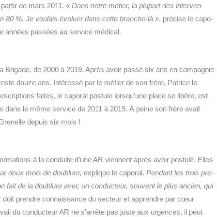
par­tir de mars 2011.
« Dans notre métier, la plu­part des inter­ven­
on 80 %. Je vou­lais évo­luer dans cette branche-là »
, pré­cise le capo­
onze années pas­sées au ser­vice médical.
la Bri­gade, de 2000 à 2019. Après avoir pas­sé six ans en com­pa­gnie
reste douze ans. Inté­res­sé par le métier de son frère, Patrice le
s­crip­tions faites, le capo­ral pos­tule lorsqu’une place se libère, est
ors dans le même ser­vice de 2011 à 2019. À peine son frère avait
 Gre­nelle depuis six mois !
for­ma­tions à la conduite d’une AR viennent après avoir pos­tu­lé. Elles
ar deux mois de dou­blure,
explique le capo­ral.
Pen­dant les trois pre­
fait de la dou­blure avec un conduc­teur, sou­vent le plus ancien, qui
r doit prendre connais­sance du sec­teur et apprendre par cœur
a­vail du conduc­teur AR ne s’arrête pas juste aux urgences, il peut