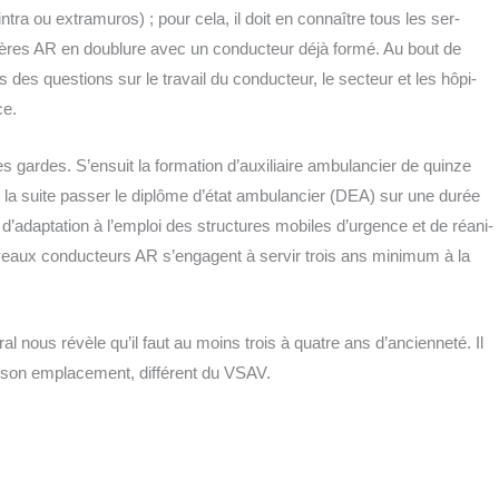
intra ou extra­mu­ros) ; pour cela, il doit en connaître tous les ser­
ères AR en dou­blure avec un conduc­teur déjà for­mé. Au bout de
des ques­tions sur le tra­vail du conduc­teur, le sec­teur et les hôpi­
ce.
s gardes. S’ensuit la for­ma­tion d’auxi­liaire ambu­lan­cier de quinze
 la suite pas­ser le diplôme d’état ambu­lan­cier (DEA) sur une durée
on d’adaptation à l’emploi des struc­tures mobiles d’urgence et de réani­
eaux conduc­teurs AR s’en­gagent à ser­vir trois ans mini­mum à la
­ral nous révèle qu’il faut au moins trois à quatre ans d’ancienneté. Il
 son empla­ce­ment, dif­fé­rent du VSAV.