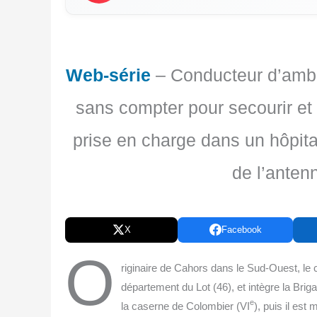
Web-série
– Conducteur d’ambu
sans compter pour secourir et
prise en charge dans un hôpita
de l’anten
X
Facebook
O
ri­gi­naire de Cahors dans le Sud-Ouest, le 
dépar­te­ment du Lot (46), et intègre la Bri­
e
la caserne de Colom­bier (VI
), puis il est