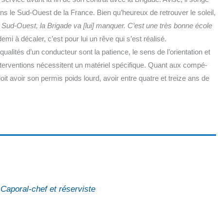
s le Sud-Ouest de la France. Bien qu’heureux de retrou­ver le soleil,
e Sud-Ouest, la Bri­gade va [lui] man­quer. C’est une très bonne école
mi à déca­ler, c’est pour lui un rêve qui s’est réa­li­sé.
­li­tés d’un conduc­teur sont la patience, le sens de l’orientation et
s inter­ven­tions néces­sitent un maté­riel spé­ci­fique. Quant aux com­pé­
doit avoir son per­mis poids lourd, avoir entre quatre et treize ans de
o­ral-chef et réserviste