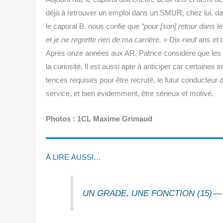
déjà à retrou­ver un emploi dans un SMUR, chez lui, dan
le capo­ral B. nous confie que
“pour [son] retour dans l
et je ne regrette rien de ma car­rière. »
Dix-neuf ans et de
Après onze années aux AR, Patrice consi­dère que les qua
la curio­si­té. Il est aus­si apte à anti­ci­per car cer­taine
tences requises pour être recru­té, le futur conduc­teur 
ser­vice, et bien évi­dem­ment, être sérieux et motivé.
Pho­tos : 1CL Maxime Grimaud
À LIRE AUSSI…
UN GRADE, UNE FONCTION (15) — Cap