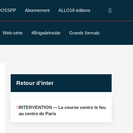
Recherche
DOSSPP
Abonnement
ALLO18 éditions
Web-série
#BrigadeInside
Grands formats
Retour d'inter
JUIN
INTERVENTION — La course contre le feu
12
au centre de Paris
2026