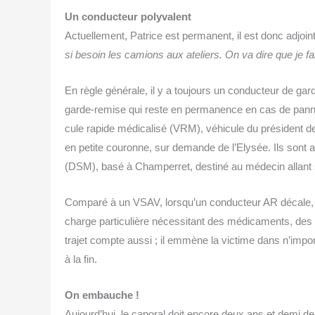
Un conduc­teur poly­va­lent
Actuel­le­ment, Patrice est per­ma­nent, il est donc adjoin
si besoin les camions aux ate­liers. On va dire que je fa
En règle géné­rale, il y a tou­jours un conduc­teur de ga
garde-remise qui reste en per­ma­nence en cas de panne d
cule rapide médi­ca­li­sé (VRM), véhi­cule du pré­sident 
en petite cou­ronne, sur demande de l’Elysée. Ils sont 
(DSM), basé à Cham­per­ret, des­ti­né au méde­cin allant
Com­pa­ré à un VSAV, lorsqu’un conduc­teur AR décale, l’
charge par­ti­cu­lière néces­si­tant des médi­ca­ments, des p
tra­jet compte aus­si ; il emmène la vic­time dans n’impo
à la fin.
On embauche !
Aujourd’hui, le capo­ral doit encore deux ans et demi de s