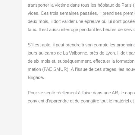
trans­por­ter la vic­time dans tous les hôpi­taux de Paris (
vices. Ces trois semaines pas­sées, il prend ses pre­mi
deux mois, il doit vali­der une épreuve où lui sont posées 
taux. Il est aus­si inter­ro­gé pen­dant les heures de servi
S’il est apte, il peut prendre à son compte les pro­chaine
jours au camp de La Val­bonne, près de Lyon. Il doit par
de six mois et, sub­sé­quem­ment, effec­tuer la for­ma­ti
ma­tion (FAE SMUR). À l’issue de ces stages, les nou­v
Brigade.
Pour se sen­tir réel­le­ment à l’aise dans une AR, le capo
convient d’apprendre et de connaître tout le maté­riel et