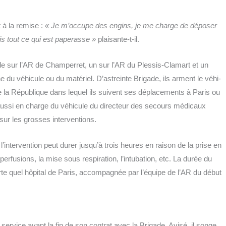
t à la remise :
« Je m’occupe des engins, je me charge de dépo­ser
is tout ce qui est pape­rasse »
plaisante-t-il.
rde sur l’AR de Cham­per­ret, un sur l’AR du Ples­sis-Cla­mart et un
u véhi­cule ou du maté­riel. D’astreinte Bri­gade, ils arment le véhi­
de la Répu­blique dans lequel ils suivent ses dépla­ce­ments à Paris ou
aus­si en charge du véhi­cule du direc­teur des secours médi­caux
 sur les grosses interventions.
intervention peut durer jusqu’à trois heures en rai­son de la prise en
er­fu­sions, la mise sous res­pi­ra­tion, l’intubation, etc. La durée du
rte quel hôpi­tal de Paris, accom­pa­gnée par l’équipe de l’AR du début
er­vice avant la fin de son contrat avec la Bri­gade. Avi­sé, il songe