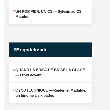
MAI
UN POMPIER, UN CS — Sylvain au CS
10
Meudon
2026
#BrigadeInside
QUAND LA BRIGADE BRISE LA GLACE
— Froid devant !
CYNOTECHNIQUE — Raïden et Mathilde,
un binôme à six pattes