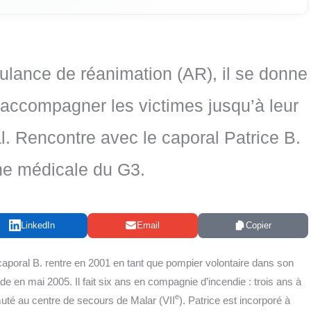
lance de réanimation (AR), il se donne
 accompagner les victimes jusqu’à leur
l. Rencontre avec le caporal Patrice B.
ne médicale du G3.
LinkedIn
Email
Copier
capo­ral B. rentre en 2001 en tant que pom­pier volon­taire dans son
gade en mai 2005. Il fait six ans en com­pa­gnie d’incendie : trois ans à
e
 muté au centre de secours de Malar (VII
). Patrice est incor­po­ré à