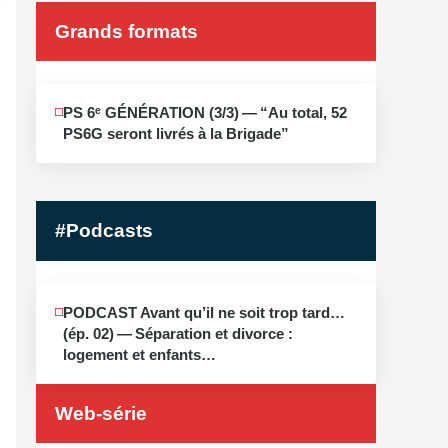
Grands formats
JUIN
PS 6ᵉ GÉNÉRATION (3/​3) — “Au total, 52
19
PS6G seront livrés à la Brigade”
2026
#Podcasts
MAI
PODCAST Avant qu’il ne soit trop tard…
13
(ép. 02) — Séparation et divorce :
2026
logement et enfants…
Web-série