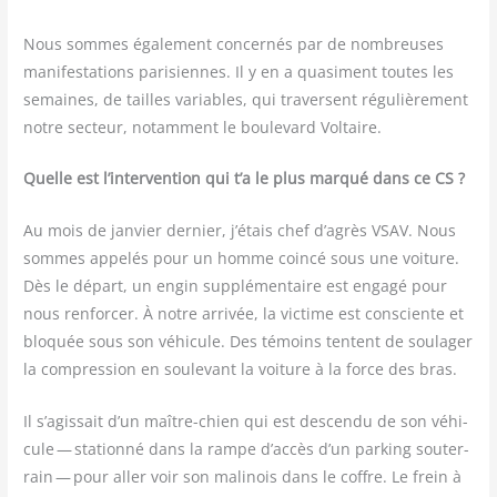
Nous sommes éga­le­ment concer­nés par de nom­breuses
mani­fes­ta­tions pari­siennes. Il y en a qua­si­ment toutes les
semaines, de tailles variables, qui tra­versent régu­liè­re­ment
notre sec­teur, notam­ment le bou­le­vard Voltaire.
Quelle est l’intervention qui t’a le plus mar­qué dans ce CS ?
Au mois de jan­vier der­nier, j’étais chef d’agrès VSAV. Nous
sommes appe­lés pour un homme coin­cé sous une voi­ture.
Dès le départ, un engin sup­plé­men­taire est enga­gé pour
nous ren­for­cer. À notre arri­vée, la vic­time est consciente et
blo­quée sous son véhi­cule. Des témoins tentent de sou­la­ger
la com­pres­sion en sou­le­vant la voi­ture à la force des bras.
Il s’agissait d’un maître-chien qui est des­cen­du de son véhi­
cule — sta­tion­né dans la rampe d’accès d’un par­king sou­ter­
rain — pour aller voir son mali­nois dans le coffre. Le frein à