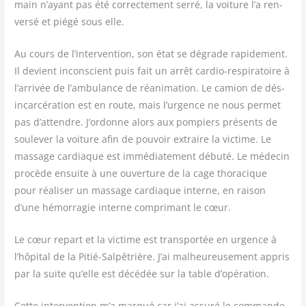
main n’ayant pas été cor­rec­te­ment ser­ré, la voi­ture l’a ren­
ver­sé et pié­gé sous elle.
Au cours de l’intervention, son état se dégrade rapi­de­ment.
Il devient incons­cient puis fait un arrêt car­dio-res­pi­ra­toire à
l’arrivée de l’ambulance de réani­ma­tion. Le camion de dés­
in­car­cé­ra­tion est en route, mais l’urgence ne nous per­met
pas d’attendre. J’ordonne alors aux pom­piers pré­sents de
sou­le­ver la voi­ture afin de pou­voir extraire la vic­time. Le
mas­sage car­diaque est immé­dia­te­ment débu­té. Le méde­cin
pro­cède ensuite à une ouver­ture de la cage tho­ra­cique
pour réa­li­ser un mas­sage car­diaque interne, en rai­son
d’une hémor­ra­gie interne com­pri­mant le cœur.
Le cœur repart et la vic­time est trans­por­tée en urgence à
l’hôpital de la Pitié-Sal­pê­trière. J’ai mal­heu­reu­se­ment appris
par la suite qu’elle est décé­dée sur la table d’opération.
Cette inter­ven­tion m’a mar­qué car j’ai assu­ré le com­man­de­