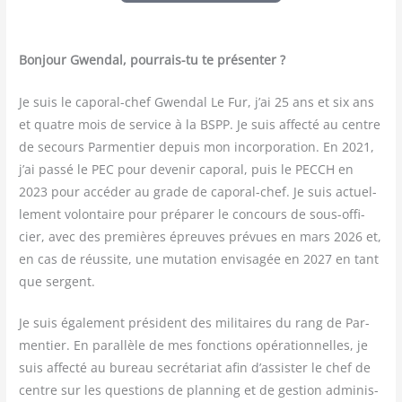
Bon­jour Gwen­dal, pour­rais-tu te présenter ?
Je suis le capo­ral-chef Gwen­dal Le Fur, j’ai 25 ans et six ans
et quatre mois de ser­vice à la BSPP. Je suis affec­té au centre
de secours Par­men­tier depuis mon incor­po­ra­tion. En 2021,
j’ai pas­sé le PEC pour deve­nir capo­ral, puis le PECCH en
2023 pour accé­der au grade de capo­ral-chef. Je suis actuel­
le­ment volon­taire pour pré­pa­rer le concours de sous-offi­
cier, avec des pre­mières épreuves pré­vues en mars 2026 et,
en cas de réus­site, une muta­tion envi­sa­gée en 2027 en tant
que sergent.
Je suis éga­le­ment pré­sident des mili­taires du rang de Par­
men­tier. En paral­lèle de mes fonc­tions opé­ra­tion­nelles, je
suis affec­té au bureau secré­ta­riat afin d’assister le chef de
centre sur les ques­tions de plan­ning et de ges­tion admi­nis­