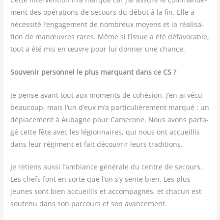
ment des opé­ra­tions de secours du début à la fin. Elle a
néces­si­té l’engagement de nom­breux moyens et la réa­li­sa­
tion de manœuvres rares. Même si l’issue a été défa­vo­rable,
tout a été mis en œuvre pour lui don­ner une chance.
Sou­ve­nir per­son­nel le plus mar­quant dans ce CS ?
Je pense avant tout aux moments de cohé­sion. J’en ai vécu
beau­coup, mais l’un d’eux m’a par­ti­cu­liè­re­ment mar­qué : un
dépla­ce­ment à Aubagne pour Came­rone. Nous avons par­ta­
gé cette fête avec les légion­naires, qui nous ont accueillis
dans leur régi­ment et fait décou­vrir leurs traditions.
Je retiens aus­si l’ambiance géné­rale du centre de secours.
Les chefs font en sorte que l’on s’y sente bien. Les plus
jeunes sont bien accueillis et accom­pa­gnés, et cha­cun est
sou­te­nu dans son par­cours et son avancement.