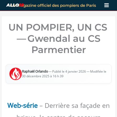
Aller
Le magazine officiel des pompiers de Paris
au
contenu
UN POMPIER, UN CS
— Gwendal au CS
Parmentier
Raphaël Orlan­do
—
— Modi­fiée le
Publié le 4 jan­vier 2026
30 décembre 2025 à 16 h 39
Web-série
– Derrière sa façade en