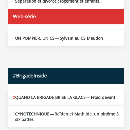
Séparation et divorce : logement et enfants…
2026
Web-série
UN POMPIER, UN CS — Sylvain au CS Meudon
MAI
10
2026
#BrigadeInside
QUAND LA BRIGADE BRISE LA GLACE — Froid devant !
CYNOTECHNIQUE — Raïden et Mathilde, un binôme à
six pattes