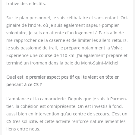
tra­tive des effectifs.
Sur le plan per­son­nel, je suis céli­ba­taire et sans enfant. Ori­
gi­naire de l’Indre, où je suis éga­le­ment sapeur-pom­pier
volon­taire, je suis en attente d’un loge­ment à Paris afin de
me rap­pro­cher de la caserne et de limi­ter les allers-retours.
Je suis pas­sion­né de trail, je pré­pare notam­ment la Vol­vic
Expé­rience une course de 110 km. J’ai éga­le­ment pré­pa­ré et
ter­mi­né un Iron­man dans la baie du Mont-Saint-Michel.
Quel est le pre­mier aspect posi­tif qui te vient en tête en
pen­sant à ce CS ?
L’ambiance et la cama­ra­de­rie. Depuis que je suis à Par­men­
tier, la cohé­sion est omni­pré­sente. On est inves­tis à fond,
aus­si bien en inter­ven­tion qu’au centre de secours. C’est un
CS très sol­li­ci­té, et cette acti­vi­té ren­force natu­rel­le­ment les
liens entre nous.