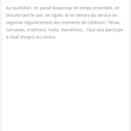
Au quo­ti­dien, on passe beau­coup de temps ensemble, on
dis­cute tard le soir, on rigole, et en dehors du ser­vice on
orga­nise régu­liè­re­ment des moments de cohé­sion : férias,
car­na­vals, tri­ath­lons, trails, mara­thons… Tout cela par­ti­cipe
à l’état d’esprit du centre.