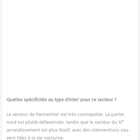
Quelles spé­ci­fi­ci­tés ou type d’inter’ pour ce secteur ?
Le sec­teur de Par­men­tier est très cos­mo­po­lite. La par­tie
e
nord est plu­tôt défa­vo­ri­sée, tan­dis que le sec­teur du XI
arron­dis­se­ment est plus fes­tif, avec des inter­ven­tions sou­
vent liées à la vie nocturne.