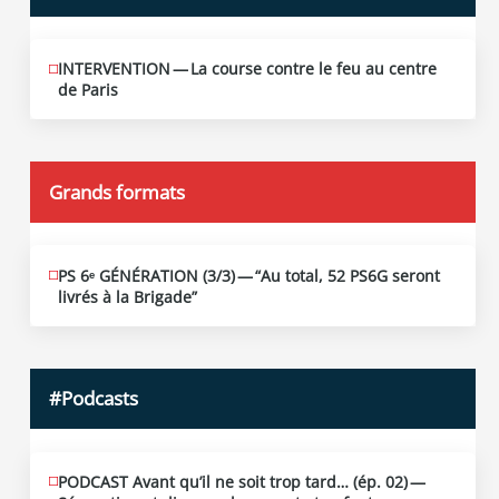
INTERVENTION — La course contre le feu au centre
JUIN
12
de Paris
2026
Grands formats
PS 6ᵉ GÉNÉRATION (3/​3) — “Au total, 52 PS6G seront
JUIN
19
livrés à la Brigade”
2026
#Podcasts
PODCAST Avant qu’il ne soit trop tard… (ép. 02) —
MAI
13