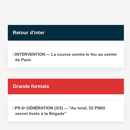
Retour d'inter
INTERVENTION — La course contre le feu au centre
JUIN
12
de Paris
2026
Grands formats
PS 6ᵉ GÉNÉRATION (3/​3) — “Au total, 52 PS6G
JUIN
19
seront livrés à la Brigade”
2026