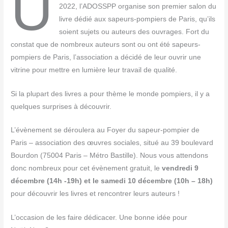
U
2022, l’ADOSSPP orga­nise son pre­mier salon du
livre dédié aux sapeurs-pom­piers de Paris, qu’ils
soient sujets ou auteurs des ouvrages. Fort du
constat que de nom­breux auteurs sont ou ont été sapeurs-
pom­piers de Paris, l’as­so­cia­tion a déci­dé de leur ouvrir une
vitrine pour mettre en lumière leur tra­vail de qualité.
Si la plu­part des livres a pour thème le monde pom­piers, il y a
quelques sur­prises à découvrir.
L’évènement se dérou­le­ra au Foyer du sapeur-pom­pier de
Paris – asso­cia­tion des œuvres sociales, situé au 39 bou­le­vard
Bour­don (75004 Paris – Métro Bas­tille). Nous vous atten­dons
donc nom­breux pour cet évè­ne­ment gra­tuit, le
ven­dre­di 9
décembre (14h ‑19h) et le same­di 10 décembre (10h – 18h)
pour décou­vrir les livres et ren­con­trer leurs auteurs !
L’oc­ca­sion de les faire dédi­ca­cer. Une bonne idée pour