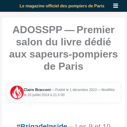
Aller
Le magazine officiel des pompiers de Paris
au
contenu
ADOSSPP — Premier
salon du livre dédié
aux sapeurs-pompiers
de Paris
Claire Brac­co­ni
—
Publié le 1 décembre 2022
— Modi­fiée
le 25 juillet 2024 à 21 h 00
#BrigadeInside
– Les 9 et 10