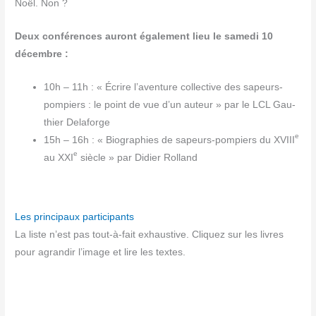
Noël. Non ?
Deux confé­rences auront éga­le­ment lieu le same­di 10
décembre :
10h – 11h : « Écrire l’aventure col­lec­tive des sapeurs-
pom­piers : le point de vue d’un auteur » par le LCL Gau­
thier Delaforge
e
15h – 16h : « Bio­gra­phies de sapeurs-pom­piers du XVIII
e
au XXI
siècle » par Didier Rolland
Les principaux participants
La liste n’est pas tout-à-fait exhaus­tive. Cli­quez sur les livres
pour agran­dir l’i­mage et lire les textes.