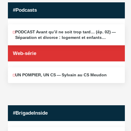
#Podcasts
PODCAST Avant qu’il ne soit trop tard… (ép. 02) —
MAI
13
Séparation et divorce : logement et enfants…
2026
Web-série
UN POMPIER, UN CS — Sylvain au CS Meudon
MAI
10
2026
#BrigadeInside