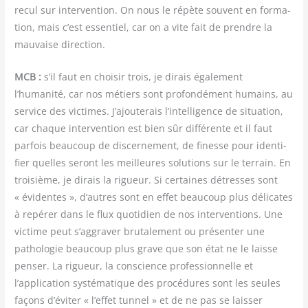
recul sur inter­ven­tion. On nous le répète sou­vent en for­ma­
tion, mais c’est essen­tiel, car on a vite fait de prendre la
mau­vaise direction.
MCB :
s’il faut en choi­sir trois, je dirais éga­le­ment
l’humanité, car nos métiers sont pro­fon­dé­ment humains, au
ser­vice des vic­times. J’ajouterais l’intelligence de situa­tion,
car chaque inter­ven­tion est bien sûr dif­fé­rente et il faut
par­fois beau­coup de dis­cer­ne­ment, de finesse pour iden­ti­
fier quelles seront les meilleures solu­tions sur le ter­rain. En
troi­sième, je dirais la rigueur. Si cer­taines détresses sont
« évi­dentes », d’autres sont en effet beau­coup plus déli­cates
à repé­rer dans le flux quo­ti­dien de nos inter­ven­tions. Une
vic­time peut s’aggraver bru­ta­le­ment ou pré­sen­ter une
patho­lo­gie beau­coup plus grave que son état ne le laisse
pen­ser. La rigueur, la conscience pro­fes­sion­nelle et
l’application sys­té­ma­tique des pro­cé­dures sont les seules
façons d’éviter « l’effet tun­nel » et de ne pas se lais­ser