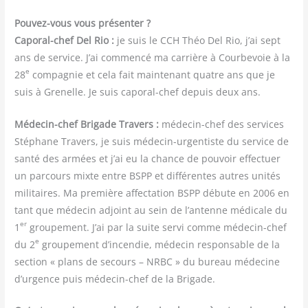
Pou­vez-vous vous pré­sen­ter ?
Capo­ral-chef Del Rio :
je suis le CCH Théo Del Rio, j’ai sept
ans de ser­vice. J’ai com­men­cé ma car­rière à Cour­be­voie à la
e
28
com­pa­gnie et cela fait main­te­nant quatre ans que je
suis à Gre­nelle. Je suis capo­ral-chef depuis deux ans.
Méde­cin-chef Bri­gade Tra­vers :
méde­cin-chef des ser­vices
Sté­phane Tra­vers, je suis méde­cin-urgen­tiste du ser­vice de
san­té des armées et j’ai eu la chance de pou­voir effec­tuer
un par­cours mixte entre BSPP et dif­fé­rentes autres uni­tés
mili­taires. Ma pre­mière affec­ta­tion BSPP débute en 2006 en
tant que méde­cin adjoint au sein de l’antenne médi­cale du
er
1
grou­pe­ment. J’ai par la suite ser­vi comme méde­cin-chef
e
du 2
grou­pe­ment d’incendie, méde­cin res­pon­sable de la
sec­tion « plans de secours – NRBC » du bureau méde­cine
d’urgence puis méde­cin-chef de la Brigade.