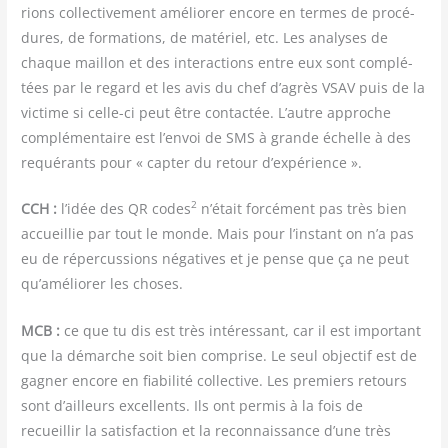
rions col­lec­ti­ve­ment amé­lio­rer encore en termes de pro­cé­
dures, de for­ma­tions, de maté­riel, etc. Les ana­lyses de
chaque maillon et des inter­ac­tions entre eux sont com­plé­
tées par le regard et les avis du chef d’agrès VSAV puis de la
vic­time si celle-ci peut être contac­tée. L’autre approche
com­plé­men­taire est l’envoi de SMS à grande échelle à des
requé­rants pour « cap­ter du retour d’expérience ».
2
CCH :
l’idée des QR codes
n’était for­cé­ment pas très bien
accueillie par tout le monde. Mais pour l’instant on n’a pas
eu de réper­cus­sions néga­tives et je pense que ça ne peut
qu’améliorer les choses.
MCB :
ce que tu dis est très inté­res­sant, car il est impor­tant
que la démarche soit bien com­prise. Le seul objec­tif est de
gagner encore en fia­bi­li­té col­lec­tive. Les pre­miers retours
sont d’ailleurs excel­lents. Ils ont per­mis à la fois de
recueillir la satis­fac­tion et la recon­nais­sance d’une très