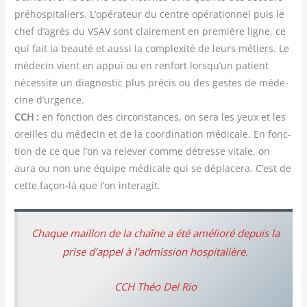
pré­hos­pi­ta­liers. L’opérateur du centre opé­ra­tion­nel puis le
chef d’agrès du VSAV sont clai­re­ment en pre­mière ligne, ce
qui fait la beau­té et aus­si la com­plexi­té de leurs métiers. Le
méde­cin vient en appui ou en ren­fort lorsqu’un patient
néces­site un diag­nos­tic plus pré­cis ou des gestes de méde­
cine d’urgence.
CCH :
en fonc­tion des cir­cons­tances, on sera les yeux et les
oreilles du méde­cin et de la coor­di­na­tion médi­cale. En fonc­
tion de ce que l’on va rele­ver comme détresse vitale, on
aura ou non une équipe médi­cale qui se dépla­ce­ra. C’est de
cette façon-là que l’on interagit.
Chaque maillon de la chaîne a été amé­lio­ré depuis la
prise d’appel à l’admission hospitalière.
CCH Théo Del Rio