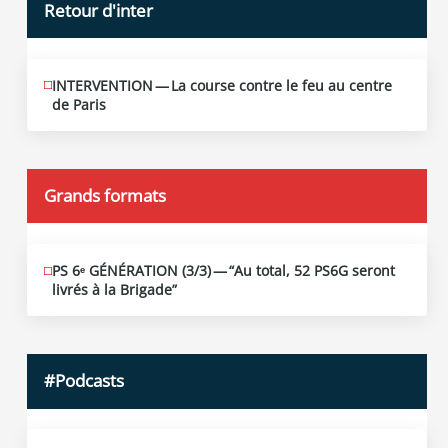
Retour d'inter
INTERVENTION — La course contre le feu au centre
JUIN
12
de Paris
2026
Grands formats
PS 6ᵉ GÉNÉRATION (3/​3) — “Au total, 52 PS6G seront
JUIN
19
livrés à la Brigade”
2026
#Podcasts