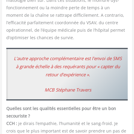
ma­to­lo­gie bien sûr. Dans ces situa­tions, le moindre dys­
fonc­tion­ne­ment ou la moindre perte de temps à un
moment de la chaîne se rat­trape dif­fi­ci­le­ment. A contra­rio,
l’efficacité par­fai­te­ment coor­don­née du VSAV, du centre
opé­ra­tion­nel, de l’équipe médi­cale puis de l’hôpital per­met
d’optimiser les chances de survie.
L’autre approche com­plé­men­taire est l’envoi de SMS
à grande échelle à des requé­rants pour « cap­ter du
retour d’expérience ».
MCB Sté­phane Travers
Quelles sont les qua­li­tés essen­tielles pour être un bon
secou­riste ?
CCH :
je dirais l’empathie, l’humanité et le sang-froid. Je
crois que le plus impor­tant est de savoir prendre un pas de