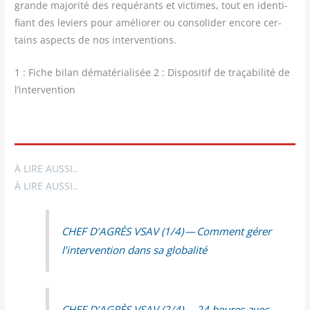
grande majo­ri­té des requé­rants et vic­times, tout en iden­ti­
fiant des leviers pour amé­lio­rer ou conso­li­der encore cer­
tains aspects de nos interventions.
1 : Fiche bilan déma­té­ria­li­sée 2 : Dis­po­si­tif de tra­ça­bi­li­té de
l’intervention
À LIRE AUSSI..
À LIRE AUSSI..
CHEF D’AGRÈS VSAV (1/​4) — Com­ment gérer
l’intervention dans sa globalité
CHEF D’AGRÈS VSAV (2/​4) — 24 heures avec