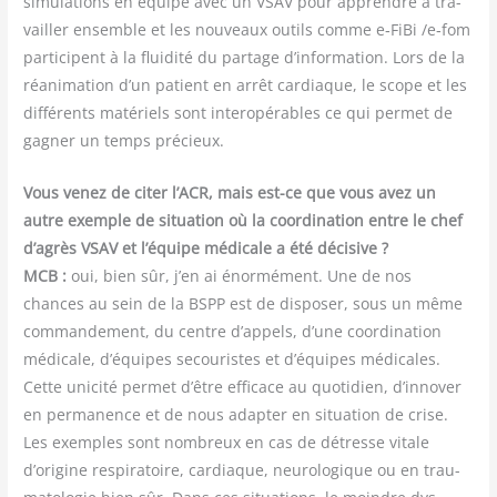
simu­la­tions en équipe avec un VSAV pour apprendre à tra­
vailler ensemble et les nou­veaux outils comme e‑FiBi /​e‑fom
par­ti­cipent à la flui­di­té du par­tage d’information. Lors de la
réani­ma­tion d’un patient en arrêt car­diaque, le scope et les
dif­fé­rents maté­riels sont inter­opé­rables ce qui per­met de
gagner un temps précieux.
Vous venez de citer l’ACR, mais est-ce que vous avez un
autre exemple de situa­tion où la coor­di­na­tion entre le chef
d’agrès VSAV et l’équipe médi­cale a été déci­sive ?
MCB :
oui, bien sûr, j’en ai énor­mé­ment. Une de nos
chances au sein de la BSPP est de dis­po­ser, sous un même
com­man­de­ment, du centre d’appels, d’une coor­di­na­tion
médi­cale, d’équipes secou­ristes et d’équipes médi­cales.
Cette uni­ci­té per­met d’être effi­cace au quo­ti­dien, d’innover
en per­ma­nence et de nous adap­ter en situa­tion de crise.
Les exemples sont nom­breux en cas de détresse vitale
d’origine res­pi­ra­toire, car­diaque, neu­ro­lo­gique ou en trau­