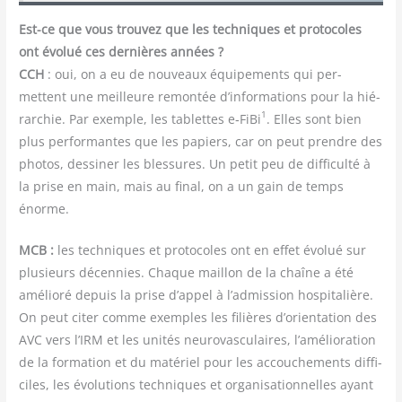
Est-ce que vous trou­vez que les tech­niques et pro­to­coles
ont évo­lué ces der­nières années ?
CCH
: oui, on a eu de nou­veaux équi­pe­ments qui per­
mettent une meilleure remon­tée d’informations pour la hié­
1
rar­chie. Par exemple, les tablettes e‑FiBi
. Elles sont bien
plus per­for­mantes que les papiers, car on peut prendre des
pho­tos, des­si­ner les bles­sures. Un petit peu de dif­fi­cul­té à
la prise en main, mais au final, on a un gain de temps
énorme.
MCB :
les tech­niques et pro­to­coles ont en effet évo­lué sur
plu­sieurs décen­nies. Chaque maillon de la chaîne a été
amé­lio­ré depuis la prise d’appel à l’admission hos­pi­ta­lière.
On peut citer comme exemples les filières d’orientation des
AVC vers l’IRM et les uni­tés neu­ro­vas­cu­laires, l’amélioration
de la for­ma­tion et du maté­riel pour les accou­che­ments dif­fi­
ciles, les évo­lu­tions tech­niques et orga­ni­sa­tion­nelles ayant