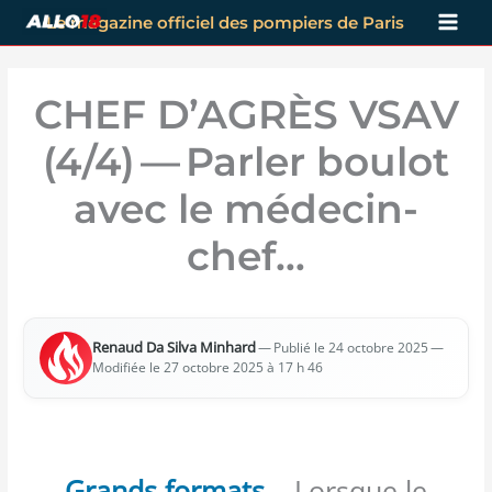
Aller
Le magazine officiel des pompiers de Paris
au
contenu
CHEF D’AGRÈS VSAV
(4/​4) — Parler boulot
avec le médecin-
chef…
Renaud Da Sil­va Min­hard
—
—
Publié le 24 octobre 2025
Modi­fiée le 27 octobre 2025 à 17 h 46
Grands formats
– Lorsque le