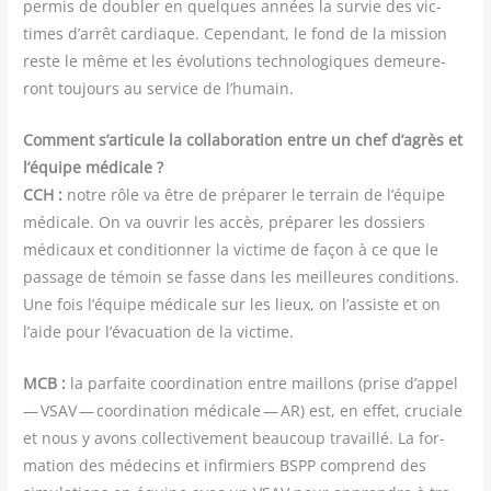
per­mis de dou­bler en quelques années la sur­vie des vic­
times d’arrêt car­diaque. Cepen­dant, le fond de la mis­sion
reste le même et les évo­lu­tions tech­no­lo­giques demeu­re­
ront tou­jours au ser­vice de l’humain.
Com­ment s’articule la col­la­bo­ra­tion entre un chef d’agrès et
l’équipe médi­cale ?
CCH :
notre rôle va être de pré­pa­rer le ter­rain de l’équipe
médi­cale. On va ouvrir les accès, pré­pa­rer les dos­siers
médi­caux et condi­tion­ner la vic­time de façon à ce que le
pas­sage de témoin se fasse dans les meilleures condi­tions.
Une fois l’équipe médi­cale sur les lieux, on l’assiste et on
l’aide pour l’évacuation de la victime.
MCB :
la par­faite coor­di­na­tion entre maillons (prise d’appel
— VSAV — coor­di­na­tion médi­cale — AR) est, en effet, cru­ciale
et nous y avons col­lec­ti­ve­ment beau­coup tra­vaillé. La for­
ma­tion des méde­cins et infir­miers BSPP com­prend des