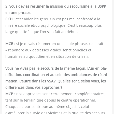
Si vous deviez résu­mer la mis­sion du secou­risme à la BSPP
en une phrase.
CCH :
c’est aider les gens. On est pas mal confron­té à la
misère sociale et/​ou psy­cho­lo­gique. C’est beau­coup plus
large que l’idée que l’on s’en fait au début.
MCB :
si je devais résu­mer en une seule phrase, ce serait
« répondre aux détresses vitales, fonc­tion­nelles et
humaines au quo­ti­dien et en situa­tion de crise ».
Vous ne vivez pas le secours de la même façon. L’un en pla­
ni­fi­ca­tion, coor­di­na­tion et au sein des ambu­lances de réani­
ma­tion. L’autre dans les VSAV. Quelles sont, selon vous, les
dif­fé­rences dans vos approches ?
MCB :
nos approches sont cer­tai­ne­ment com­plé­men­taires,
tant sur le ter­rain que depuis le centre opé­ra­tion­nel.
Chaque acteur contri­bue au même objec­tif, celui
d’améliorer la sur­vie des vic­times et la qua­li­té des secours