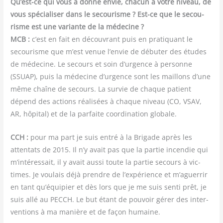
Qu’est-ce qui vous a don­né envie, cha­cun à votre niveau, de
vous spé­cia­li­ser dans le secou­risme ? Est-ce que le secou­
risme est une variante de la méde­cine ?
MCB :
c’est en fait en décou­vrant puis en pra­ti­quant le
secou­risme que m’est venue l’envie de débu­ter des études
de méde­cine. Le secours et soin d’urgence à per­sonne
(SSUAP), puis la méde­cine d’urgence sont les maillons d’une
même chaîne de secours. La sur­vie de chaque patient
dépend des actions réa­li­sées à chaque niveau (CO, VSAV,
AR, hôpi­tal) et de la par­faite coor­di­na­tion globale.
CCH :
pour ma part je suis entré à la Bri­gade après les
atten­tats de 2015. Il n’y avait pas que la par­tie incen­die qui
m’intéressait, il y avait aus­si toute la par­tie secours à vic­
times. Je vou­lais déjà prendre de l’expérience et m’aguerrir
en tant qu’équipier et dès lors que je me suis sen­ti prêt, je
suis allé au PECCH. Le but étant de pou­voir gérer des inter­
ven­tions à ma manière et de façon humaine.