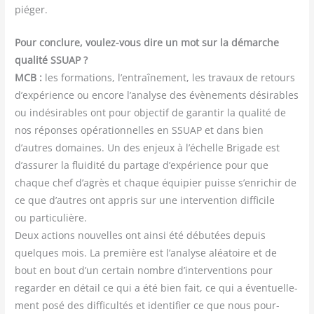
piéger.
Pour conclure, vou­lez-vous dire un mot sur la démarche
qua­li­té SSUAP ?
MCB :
les for­ma­tions, l’entraînement, les tra­vaux de retours
d’expérience ou encore l’analyse des évè­ne­ments dési­rables
ou indé­si­rables ont pour objec­tif de garan­tir la qua­li­té de
nos réponses opé­ra­tion­nelles en SSUAP et dans bien
d’autres domaines. Un des enjeux à l’échelle Bri­gade est
d’assurer la flui­di­té du par­tage d’expérience pour que
chaque chef d’agrès et chaque équi­pier puisse s’enrichir de
ce que d’autres ont appris sur une inter­ven­tion dif­fi­cile
ou par­ti­cu­lière.
Deux actions nou­velles ont ain­si été débu­tées depuis
quelques mois. La pre­mière est l’analyse aléa­toire et de
bout en bout d’un cer­tain nombre d’interventions pour
regar­der en détail ce qui a été bien fait, ce qui a éven­tuel­le­
ment posé des dif­fi­cul­tés et iden­ti­fier ce que nous pour­