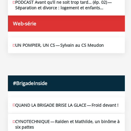
PODCAST Avant qu’il ne soit trop tard… (ép. 02) —
MAI
13
Séparation et divorce : logement et enfants…
2026
Web-série
UN POMPIER, UN CS — Sylvain au CS Meudon
MAI
10
2026
#BrigadeInside
QUAND LA BRIGADE BRISE LA GLACE — Froid devant !
CYNOTECHNIQUE — Raïden et Mathilde, un binôme à
six pattes