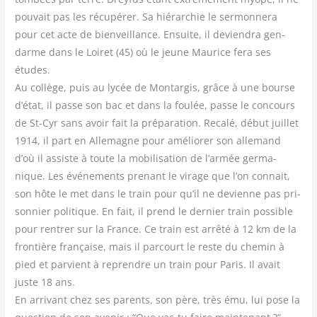
pou­vait pas les récu­pé­rer. Sa hié­rar­chie le ser­mon­ne­ra
pour cet acte de bien­veillance. Ensuite, il devien­dra gen­
darme dans le Loi­ret (45) où le jeune Mau­rice fera ses
études.
Au col­lège, puis au lycée de Mon­tar­gis, grâce à une bourse
d’état, il passe son bac et dans la fou­lée, passe le concours
de St-Cyr sans avoir fait la pré­pa­ra­tion. Reca­lé, début juillet
1914, il part en Alle­magne pour amé­lio­rer son alle­mand
d’où il assiste à toute la mobi­li­sa­tion de l’armée ger­ma­
nique. Les évé­ne­ments pre­nant le virage que l’on connait,
son hôte le met dans le train pour qu’il ne devienne pas pri­
son­nier poli­tique. En fait, il prend le der­nier train pos­sible
pour ren­trer sur la France. Ce train est arrê­té à 12 km de la
fron­tière fran­çaise, mais il par­court le reste du che­min à
pied et par­vient à reprendre un train pour Paris. Il avait
juste 18 ans.
En arri­vant chez ses parents, son père, très ému, lui pose la