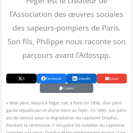
Feger est le créateur de
l’Association des œuvres sociales
des sapeurs-pompiers de Paris.
Son fils, Philippe nous raconte son
parcours avant l’Adosspp.
X
Facebook
LinkedIn
Email
Copier
« Mon père, Mau­rice Féger nait à Paris en 1896, d’un père
garde répu­bli­cain et d’une mère au foyer. En 1895, son père
est de ser­vice pour la dégra­da­tion du capi­taine Drey­fus.
Pen­dant la céré­mo­nie, il récu­père les lunettes du capi­taine,
tom­bées par terre. Drey­fus étant extrê­me­ment myope, il ne