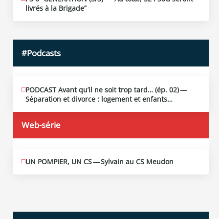
19
livrés à la Brigade”
2026
#Podcasts
PODCAST Avant qu’il ne soit trop tard… (ép. 02) —
MAI
13
Séparation et divorce : logement et enfants…
2026
Web-série
UN POMPIER, UN CS — Sylvain au CS Meudon
MAI
10
2026