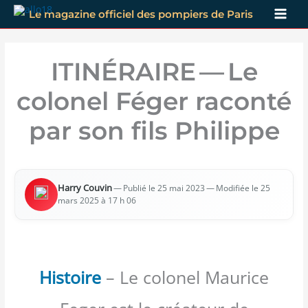
Aller
Le magazine officiel des pompiers de Paris
au
contenu
ITINÉRAIRE — Le
colonel Féger raconté
par son fils Philippe
Har­ry Cou­vin
—
— Modi­fiée le 25
Publié le 25 mai 2023
mars 2025 à 17 h 06
Histoire
– Le colonel Maurice