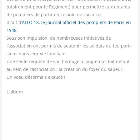
tu­tai­re­ment pour le Régi­ment) pour per­mettre aux enfants
de pom­piers de par­tir en colo­nie de vacances.
Il fait d’
ALLO 18, le jour­nal offi­ciel des pom­piers de Paris en
1948
.
Sous son impul­sion, de nom­breuses ini­tia­tives de
l’association ont per­mis de sou­te­nir les sol­dats du feu pari­
siens dans leur vie fami­liale.
Une seule requête de son héri­tage a long­temps fait défaut
au sein de l’association : la créa­tion du foyer du sapeur.
Un voeu désor­mais exaucé !
L’album