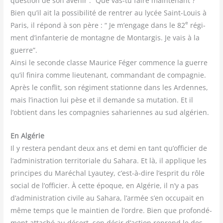
ques­tion de son ave­nir : “Que vas-tu faire main­te­nant ?”
Bien qu’il ait la pos­si­bi­li­té de ren­trer au lycée Saint-Louis à
e
Paris, il répond à son père : “ Je m’engage dans le 82
régi­
ment d’infanterie de mon­tagne de Mon­tar­gis. Je vais à la
guerre”.
Ain­si le seconde classe Mau­rice Féger com­mence la guerre
qu’il fini­ra comme lieu­te­nant, com­man­dant de com­pa­gnie.
Après le conflit, son régi­ment sta­tionne dans les Ardennes,
mais l’inaction lui pèse et il demande sa muta­tion. Et il
l’obtient dans les com­pa­gnies saha­riennes au sud algérien.
En Algérie
Il y res­te­ra pen­dant deux ans et demi en tant qu’officier de
l’administration ter­ri­to­riale du Saha­ra. Et là, il applique les
prin­cipes du Maré­chal Lyau­tey, c’est-à-dire l’esprit du rôle
social de l’of­fi­cier. À cette époque, en Algé­rie, il n’y a pas
d’ad­mi­nis­tra­tion civile au Saha­ra, l’armée s’en occu­pait en
même temps que le main­tien de l’ordre. Bien que pro­fon­dé­
ment atta­ché au désert, son désir d’action reprend le des­