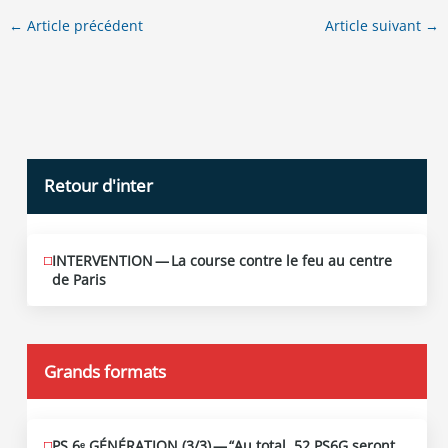
←
Article précédent
Article suivant
→
Retour d'inter
INTERVENTION — La course contre le feu au centre
JUIN
12
de Paris
2026
Grands formats
PS 6ᵉ GÉNÉRATION (3/​3) — “Au total, 52 PS6G seront
JUIN