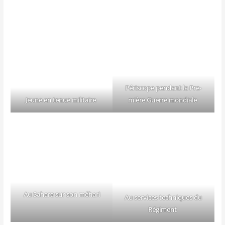
Péri­scope pen­dant la Pre­
mière Guerre mondiale
Jeune en tenue militaire
Au Saha­ra sur son méhari
Au ser­vices tech­niques du
Régiment