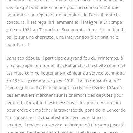
sus lorsqu’il voit une annonce pour un concours d’officier
pour entrer au régi­ment de pom­piers de Paris. Il tente le
e
concours, il est reçu, brillam­ment et il intègre la 5
com­pa­
gnie en 1921 au Tro­ca­dé­ro. Son pre­mier feu a été un feu de
paille sur une char­rette. Une inter­ven­tion bien ori­gi­nale
pour Paris !
Dans ses débuts, il par­ti­cipe au grand feu du Prin­temps, à
la catas­trophe du tun­nel des Bati­gnoles. Il est vite repé­ré et
est muté comme lieu­te­nant-ingé­nieur au ser­vice tech­nique
e
en 1924. Il y res­te­ra jusqu’en 1931. Il arrive ensuite à la 4
com­pa­gnie où il offi­cie pen­dant la crise de février 1934 où
des émeu­tiers marchent sur la chambre des dépu­tés pour
ten­ter de l’envahir. Il est bles­sé avec les pom­piers qui ont
pour ordre d’empêcher la tra­ver­sée du pont de la Concorde
en repous­sant les mani­fes­tants avec leurs lances.
Ensuite, il revient au ser­vice tech­nique où il res­te­ra jusqu’à
la guerre. Lieu­te­nant et adjoint au chef du ser­vice, le colo­