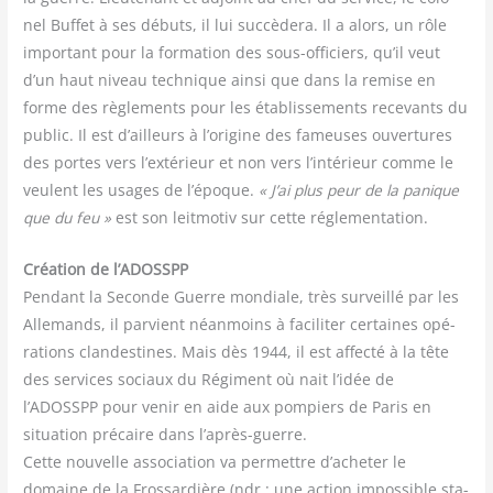
nel Buf­fet à ses débuts, il lui suc­cè­de­ra. Il a alors, un rôle
impor­tant pour la for­ma­tion des sous-offi­ciers, qu’il veut
d’un haut niveau tech­nique ain­si que dans la remise en
forme des règle­ments pour les éta­blis­se­ments rece­vants du
public. Il est d’ailleurs à l’o­ri­gine des fameuses ouver­tures
des portes vers l’extérieur et non vers l’intérieur comme le
veulent les usages de l’époque.
« J’ai plus peur de la panique
que du feu »
est son leit­mo­tiv sur cette réglementation.
Création de l’ADOSSPP
Pen­dant la Seconde Guerre mon­diale, très sur­veillé par les
Alle­mands, il par­vient néan­moins à faci­li­ter cer­taines opé­
ra­tions clan­des­tines. Mais dès 1944, il est affec­té à la tête
des ser­vices sociaux du Régi­ment où nait l’idée de
l’ADOSSPP pour venir en aide aux pom­piers de Paris en
situa­tion pré­caire dans l’après-guerre.
Cette nou­velle asso­cia­tion va per­mettre d’acheter le
domaine de la Fros­sar­dière (ndr : une action impos­sible sta­