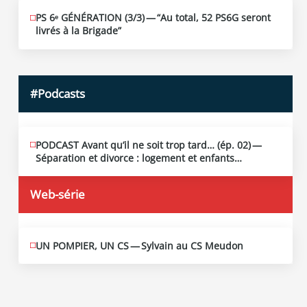
PS 6ᵉ GÉNÉRATION (3/​3) — “Au total, 52 PS6G seront
JUIN
19
livrés à la Brigade”
2026
#Podcasts
PODCAST Avant qu’il ne soit trop tard… (ép. 02) —
MAI
13
Séparation et divorce : logement et enfants…
2026
Web-série
UN POMPIER, UN CS — Sylvain au CS Meudon
MAI
10
2026