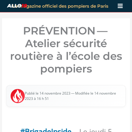
Aller
Le magazine officiel des pompiers de Paris
au
contenu
PRÉVENTION —
Atelier sécurité
routière à l’école des
pompiers
— Modi­fiée le 14 novembre
Publié le 14 novembre 2023
2023 à 16 h 51
#BrigadeInside
– Le jeudi 5