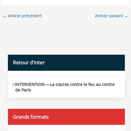
←
Article précédent
Article suivant
→
Retour d'inter
INTERVENTION — La course contre le feu au centre
JUIN
12
de Paris
2026
Grands formats