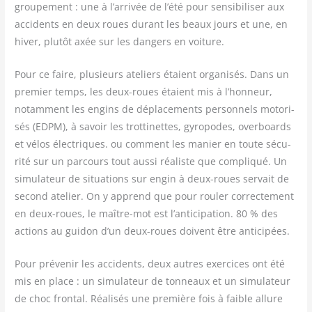
grou­pe­ment : une à l’arrivée de l’été pour sen­si­bi­li­ser aux
acci­dents en deux roues durant les beaux jours et une, en
hiver, plu­tôt axée sur les dan­gers en voiture.
Pour ce faire, plu­sieurs ate­liers étaient orga­ni­sés. Dans un
pre­mier temps, les deux-roues étaient mis à l’honneur,
notam­ment les engins de dépla­ce­ments per­son­nels moto­ri­
sés (EDPM), à savoir les trot­ti­nettes, gyro­podes, over­boards
et vélos élec­triques. ou com­ment les manier en toute sécu­
ri­té sur un par­cours tout aus­si réa­liste que com­pli­qué. Un
simu­la­teur de situa­tions sur engin à deux-roues ser­vait de
second ate­lier. On y apprend que pour rou­ler cor­rec­te­ment
en deux-roues, le maître-mot est l’anticipation. 80 % des
actions au gui­don d’un deux-roues doivent être anticipées.
Pour pré­ve­nir les acci­dents, deux autres exer­cices ont été
mis en place : un simu­la­teur de ton­neaux et un simu­la­teur
de choc fron­tal. Réa­li­sés une pre­mière fois à faible allure