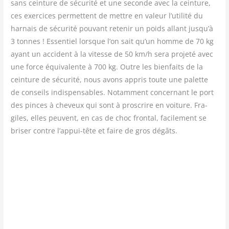
sans cein­ture de sécu­ri­té et une seconde avec la cein­ture,
ces exer­cices per­mettent de mettre en valeur l’utilité du
har­nais de sécu­ri­té pou­vant rete­nir un poids allant jusqu’à
3 tonnes ! Essen­tiel lorsque l’on sait qu’un homme de 70 kg
ayant un acci­dent à la vitesse de 50 km/​h sera pro­je­té avec
une force équi­va­lente à 700 kg. Outre les bien­faits de la
cein­ture de sécu­ri­té, nous avons appris toute une palette
de conseils indis­pen­sables. Notam­ment concer­nant le port
des pinces à che­veux qui sont à pros­crire en voi­ture. Fra­
giles, elles peuvent, en cas de choc fron­tal, faci­le­ment se
bri­ser contre l’appui-tête et faire de gros dégâts.