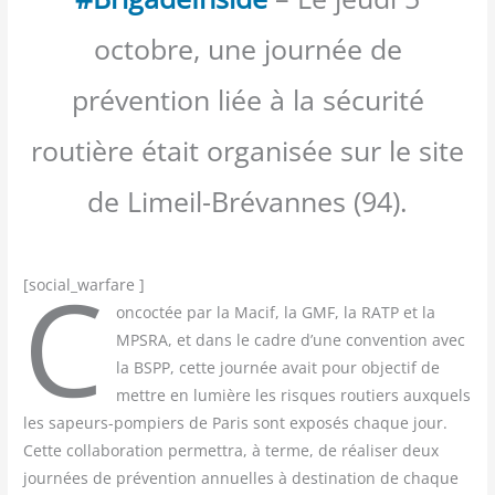
octobre, une journée de
prévention liée à la sécurité
routière était organisée sur le site
de Limeil-Brévannes (94).
C
[social_​warfare ]
oncoc­tée par la Macif, la GMF, la RATP et la
MPSRA, et dans le cadre d’une conven­tion avec
la BSPP, cette jour­née avait pour objec­tif de
mettre en lumière les risques rou­tiers aux­quels
les sapeurs-pom­piers de Paris sont expo­sés chaque jour.
Cette col­la­bo­ra­tion per­met­tra, à terme, de réa­li­ser deux
jour­nées de pré­ven­tion annuelles à des­ti­na­tion de chaque