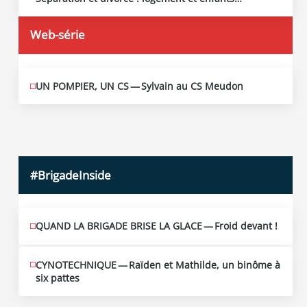
2026
Web-série
UN POMPIER, UN CS — Sylvain au CS Meudon
MAI
10
2026
#BrigadeInside
QUAND LA BRIGADE BRISE LA GLACE — Froid devant !
CYNOTECHNIQUE — Raïden et Mathilde, un binôme à
six pattes