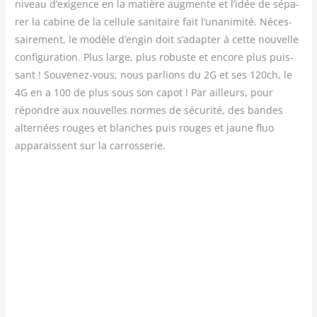
niveau d’exigence en la matière aug­mente et l’idée de sépa­
rer la cabine de la cel­lule sani­taire fait l’unanimité. Néces­
sai­re­ment, le modèle d’engin doit s’adapter à cette nou­velle
confi­gu­ra­tion. Plus large, plus robuste et encore plus puis­
sant ! Sou­ve­nez-vous, nous par­lions du 2G et ses 120ch, le
4G en a 100 de plus sous son capot ! Par ailleurs, pour
répondre aux nou­velles normes de sécu­ri­té, des bandes
alter­nées rouges et blanches puis rouges et jaune fluo
appa­raissent sur la carrosserie.