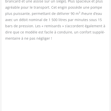
bran­card et une assise sur un siège). Plus spa­cieux et plus
agréable pour le trans­port. Cet engin pos­sède une pompe
3
plus puis­sante, per­met­tant de déli­vrer 90 m
/​heure d’eau
avec un débit nomi­nal de 1 500 litres par minutes sous 15
bars de pres­sion. Les « remi­sards » s’accordent éga­le­ment à
dire que ce modèle est facile à conduire, un confort sup­plé­
men­taire à ne pas négliger !