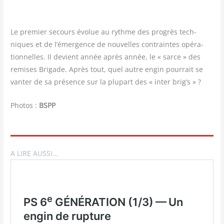
Le pre­mier secours évo­lue au rythme des pro­grès tech­
niques et de l’émergence de nou­velles contraintes opé­ra­
tion­nelles. Il devient année après année, le « sarce » des
remises Bri­gade. Après tout, quel autre engin pour­rait se
van­ter de sa pré­sence sur la plu­part des « inter brig’s » ?
Photos :
BSPP
A LIRE AUSSI…