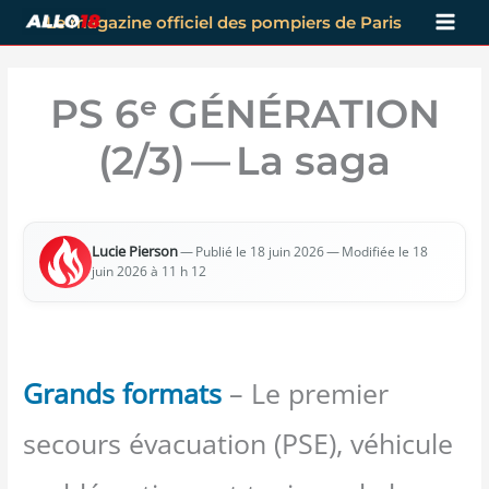
Aller
Le magazine officiel des pompiers de Paris
au
contenu
PS 6ᵉ GÉNÉRATION
(2/​3) — La saga
Lucie Pier­son
—
— Modi­fiée le 18
Publié le 18 juin 2026
juin 2026 à 11 h 12
Grands formats
– Le premier
secours évacuation (PSE), véhicule