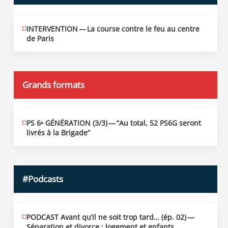
INTERVENTION — La course contre le feu au centre
JUIN
12
de Paris
2026
Grands formats
PS 6ᵉ GÉNÉRATION (3/​3) — “Au total, 52 PS6G seront
JUIN
19
livrés à la Brigade”
2026
#Podcasts
PODCAST Avant qu’il ne soit trop tard… (ép. 02) —
MAI
13
Séparation et divorce : logement et enfants…