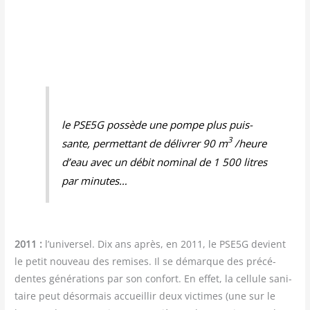
le PSE5G pos­sède une pompe plus puis­
3
sante, per­met­tant de déli­vrer 90 m
/​heure
d’eau avec un débit nomi­nal de 1 500 litres
par minutes…
2011 :
l’universel. Dix ans après, en 2011, le PSE5G devient
le petit nou­veau des remises. Il se démarque des pré­cé­
dentes géné­ra­tions par son confort. En effet, la cel­lule sani­
taire peut désor­mais accueillir deux vic­times (une sur le