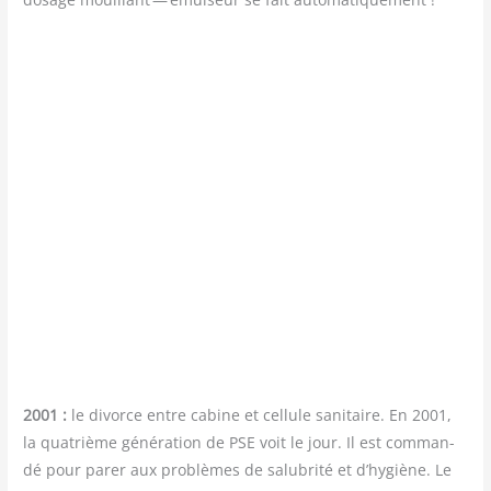
2001 :
le divorce entre cabine et cel­lule sani­taire. En 2001,
la qua­trième géné­ra­tion de PSE voit le jour. Il est com­man­
dé pour parer aux pro­blèmes de salu­bri­té et d’hygiène. Le