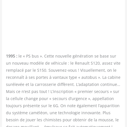
1995 :
le « PS bus ». Cette nou­velle géné­ra­tion se base sur
un nou­veau modèle de véhi­cule : le Renault S120, assez vite
rem­pla­cé par le S150. Sou­ve­nez-vous ! Visuel­le­ment, on le
recon­naît à ses portes à van­taux type « auto­bus ». La cabine
sur­éle­vée et la car­ros­se­rie dif­fèrent. L’adaptation conti­nue…
Mais ce n’est pas tout ! L’inscription « pre­mier secours » sur
la cel­lule change pour « secours d’urgence », appel­la­tion
tou­jours pré­sente sur le 6G. On note éga­le­ment l’apparition
du sys­tème camé­léon, une tech­no­lo­gie inno­vante. Plus
besoin de jouer les chi­mistes pour obte­nir de la mousse, le
dosage mouillant — émul­seur se fait automatiquement !