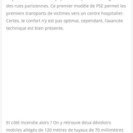
des rues pari­siennes. Ce pre­mier modèle de PSE per­met les
pre­miers trans­ports de vic­times vers un centre hos­pi­ta­lier.
Certes, le confort n’y est pas opti­mal, cepen­dant, l’avancée
tech­nique est bien présente.
Et côté incen­die alors ? On y retrouve deux dévi­doirs
mobiles allé­gés de 120 mètres de tuyaux de 70 mil­li­mètres