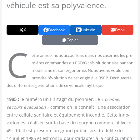
véhicule est sa polyvalence.
X
Facebook
LinkedIn
Email
Copier
C
ette année, nous accueillons dans nos casernes les pre­
mières com­mandes du PSE6G ; révo­lu­tion­naire par son
modé­lisme et son ergo­no­mie. Nous avons vou­lu com­
prendre l’évolution de cet engin à la BSPP. Décou­verte
des dif­fé­rentes géné­ra­tions de ce véhi­cule mythique.
1985 : l
e numé­ro un ! Il s’agit du pion­nier. Le
« pre­mier
secours éva­cua­tion »
comme on le connaît : une asso­cia­tion
entre cel­lule sani­taire et équi­pe­ment incen­die. Cette inno­
va­tion est réa­li­sée sur la base du four­gon com­mer­cial Ive­co
49 – 10. Il est pré­sen­té au grand public lors du défi­lé du
14 juillet 1985 et est conçu pour s’adapter à la confi­gu­ra­tion