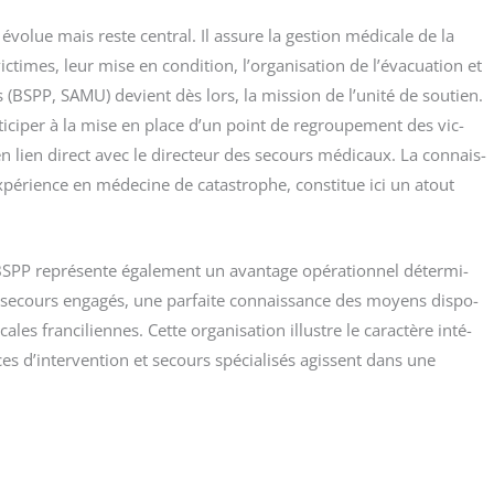
évo­lue mais reste cen­tral. Il assure la ges­tion médi­cale de la
ic­times, leur mise en condi­tion, l’organisation de l’évacuation et
 (BSPP, SAMU) devient dès lors, la mis­sion de l’unité de sou­tien.
­ti­ci­per à la mise en place d’un point de regrou­pe­ment des vic­
n lien direct avec le direc­teur des secours médi­caux. La connais­
pé­rience en méde­cine de catas­trophe, consti­tue ici un atout
PP repré­sente éga­le­ment un avan­tage opé­ra­tion­nel déter­mi­
les secours enga­gés, une par­faite connais­sance des moyens dis­po­
es fran­ci­liennes. Cette orga­ni­sa­tion illustre le carac­tère inté­
ces d’intervention et secours spé­cia­li­sés agissent dans une