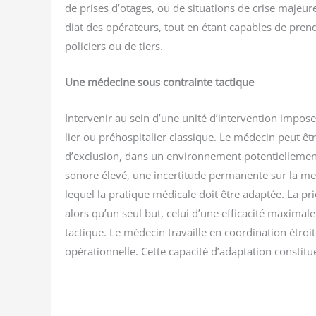
de prises d’otages, ou de situa­tions de crise majeure
diat des opé­ra­teurs, tout en étant capables de prend
poli­ciers ou de tiers.
Une méde­cine sous contrainte tactique
Inter­ve­nir au sein d’une uni­té d’intervention impose 
lier ou pré­hos­pi­ta­lier clas­sique. Le méde­cin peut
d’exclusion, dans un envi­ron­ne­ment poten­tiel­le­ment
sonore éle­vé, une incer­ti­tude per­ma­nente sur la 
lequel la pra­tique médi­cale doit être adap­tée. La pr
alors qu’un seul but, celui d’une effi­ca­ci­té maxi­male.
tac­tique. Le méde­cin tra­vaille en coor­di­na­tion ét
opé­ra­tion­nelle. Cette capa­ci­té d’adaptation consti­tu