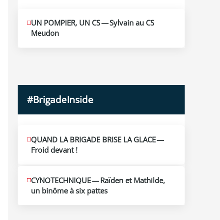
MAI
UN POMPIER, UN CS — Sylvain au CS
10
Meudon
2026
#BrigadeInside
QUAND LA BRIGADE BRISE LA GLACE —
Froid devant !
CYNOTECHNIQUE — Raïden et Mathilde,
un binôme à six pattes