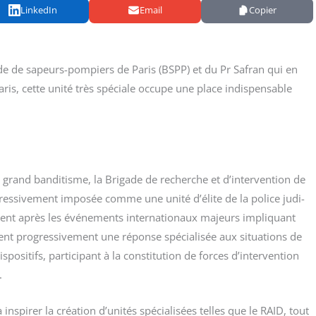
LinkedIn
Email
Copier
ade de sapeurs-pom­piers de Paris (BSPP) et du Pr Safran qui en
aris, cette uni­té très spé­ciale occupe une place indis­pen­sable
and ban­di­tisme, la Bri­gade de recherche et d’intervention de
­gres­si­ve­ment impo­sée comme une uni­té d’élite de la police judi­
nt après les évé­ne­ments inter­na­tio­naux majeurs impli­quant
rent pro­gres­si­ve­ment une réponse spé­cia­li­sée aux situa­tions de
po­si­tifs, par­ti­ci­pant à la consti­tu­tion de forces d’intervention
.
ns­pi­rer la créa­tion d’unités spé­cia­li­sées telles que le RAID, tout