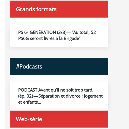
Grands formats
JUIN
PS 6ᵉ GÉNÉRATION (3/​3) — “Au total, 52
19
PS6G seront livrés à la Brigade”
2026
#Podcasts
MAI
PODCAST Avant qu’il ne soit trop tard…
13
(ép. 02) — Séparation et divorce : logement
2026
et enfants…
Web-série