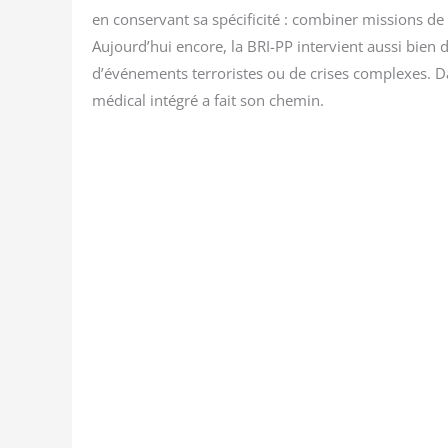
en conser­vant sa spé­ci­fi­ci­té : com­bi­ner mis­sions de
Aujourd’hui encore, la BRI-PP inter­vient aus­si bien 
d’événements ter­ro­ristes ou de crises com­plexes. Dan
médi­cal inté­gré a fait son chemin.