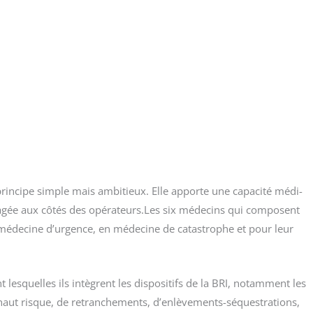
in­cipe simple mais ambi­tieux. Elle apporte une capa­ci­té médi­
nga­gée aux côtés des opérateurs.Les six méde­cins qui com­posent
 méde­cine d’urgence, en méde­cine de catas­trophe et pour leur
 les­quelles ils intègrent les dis­po­si­tifs de la BRI, notam­ment les
 haut risque, de retran­che­ments, d’enlèvements-séquestrations,