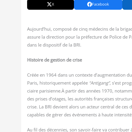
X
Facebook
Aujourd’­hui, com­po­sé de cinq méde­cins de la bri­g
assure la direc­tion pour la pré­fec­ture de Police de P
dans le dis­po­si­tif de la BRI.
His­toire de ges­tion de crise
Créée en 1964 dans un contexte d’augmentation du gr
Paris, his­to­ri­que­ment appe­lée
“Anti­gang”
, s’est pro
ciaire parisienne.À par­tir des années 1970, notam­me
des prises d’otages, les auto­ri­tés fran­çaises struc­tu
crise. La BRI devient alors un acteur cen­tral de ces dis­
capables de gérer des évé­ne­ments à haute intensité
Au fil des décen­nies, son savoir-faire va contri­buer à i