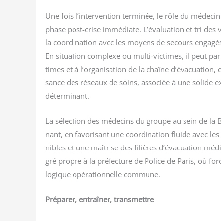
Une fois l’intervention ter­mi­née, le rôle du méde­cin 
phase post-crise immé­diate. L’évaluation et tri des v
la coor­di­na­tion avec les moyens de secours enga­gés
En situa­tion com­plexe ou mul­ti-vic­times, il peut par
times et à l’organisation de la chaîne d’évacuation, e
sance des réseaux de soins, asso­ciée à une solide ex
déterminant.
La sélec­tion des méde­cins du groupe au sein de la BS
nant, en favo­ri­sant une coor­di­na­tion fluide avec 
nibles et une maî­trise des filières d’évacuation médi­cal
gré propre à la pré­fec­ture de Police de Paris, où for
logique opé­ra­tion­nelle commune.
Pré­pa­rer, entraî­ner, transmettre