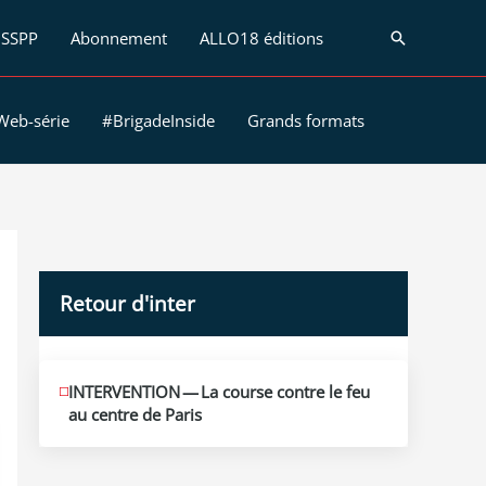
SSPP
Abonnement
ALLO18 éditions
Recherche
Web-série
#BrigadeInside
Grands formats
Retour d'inter
JUIN
INTERVENTION — La course contre le feu
12
au centre de Paris
2026