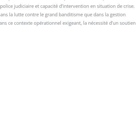
 police judi­ciaire et capa­ci­té d’intervention en situa­tion de crise.
dans la lutte contre le grand ban­di­tisme que dans la ges­tion
s ce contexte opé­ra­tion­nel exi­geant, la néces­si­té d’un sou­tien