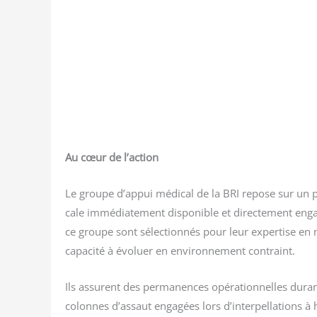
Au cœur de l’action
Le groupe d’appui médi­cal de la BRI repose sur un pr
cale immé­dia­te­ment dis­po­nible et direc­te­ment e
ce groupe sont sélec­tion­nés pour leur exper­tise en
capa­ci­té à évo­luer en envi­ron­ne­ment contraint.
Ils assurent des per­ma­nences opé­ra­tion­nelles durant
colonnes d’assaut enga­gées lors d’interpellations à