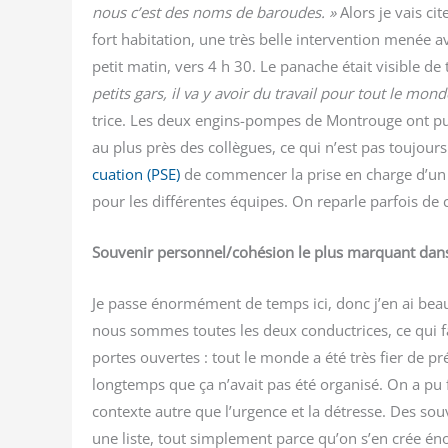
nous c’est des noms de baroudes. »
Alors je vais cite
fort habi­ta­tion, une très belle inter­ven­tion mené
petit matin, vers 4 h 30. Le panache était visible d
petits gars, il va y avoir du tra­vail pour tout le mond
trice. Les deux engins-pompes de Mon­trouge ont pu s
au plus près des col­lègues, ce qui n’est pas tou­jour
cua­tion (PSE)
de com­men­cer la prise en charge d’un dé
pour les dif­fé­rentes équipes. On reparle par­fois de
Sou­ve­nir personnel/​cohésion le plus mar­quant dan
Je passe énor­mé­ment de temps ici, donc j’en ai b
nous sommes toutes les deux conduc­trices, ce qui fa
portes ouvertes : tout le monde a été très fier de pré­
long­temps que ça n’avait pas été orga­ni­sé. On a pu f
contexte autre que l’urgence et la détresse. Des sou­ve­
une liste, tout sim­ple­ment parce qu’on s’en crée é