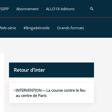
SSPP
Abonnement
ALLO18 éditions
Recherche
Web-série
#BrigadeInside
Grands formats
Retour d'inter
JUIN
INTERVENTION — La course contre le feu
12
au centre de Paris
2026