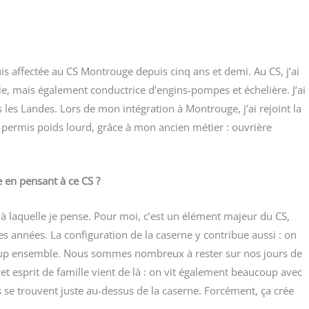
e suis affec­tée au CS Mon­trouge depuis cinq ans et demi. Au CS, j’ai
die, mais éga­le­ment conduc­trice d’engins-pompes et éche­lière. J’ai
les Landes. Lors de mon inté­gra­tion à Mon­trouge, j’ai rejoint la
n per­mis poids lourd, grâce à mon ancien métier : ouvrière
e en pen­sant à ce CS ?
e à laquelle je pense. Pour moi, c’est un élé­ment majeur du CS,
 années. La confi­gu­ra­tion de la caserne y contri­bue aus­si : on
up ensemble. Nous sommes nom­breux à res­ter sur nos jours de
t esprit de famille vient de là : on vit éga­le­ment beau­coup avec
ts se trouvent juste au-des­sus de la caserne. For­cé­ment, ça crée