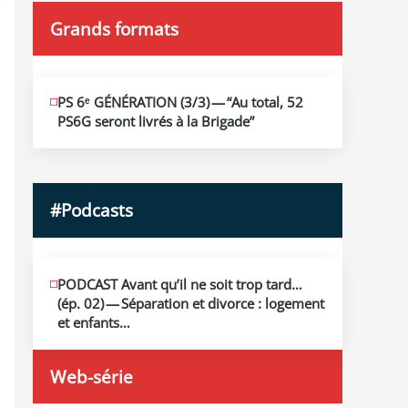
Grands formats
JUIN
PS 6ᵉ GÉNÉRATION (3/​3) — “Au total, 52
19
PS6G seront livrés à la Brigade”
2026
#Podcasts
MAI
PODCAST Avant qu’il ne soit trop tard…
13
(ép. 02) — Séparation et divorce : logement
2026
et enfants…
Web-série