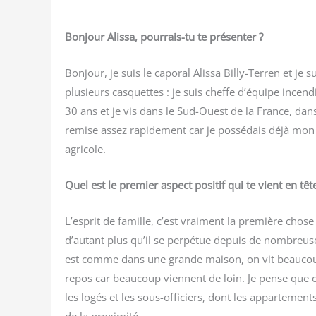
Bon­jour Alis­sa, pour­rais-tu te présenter ?
Bon­jour, je suis le capo­ral Alis­sa Billy-Ter­ren et j
plu­sieurs cas­quettes : je suis cheffe d’équipe incen­
30 ans et je vis dans le Sud-Ouest de la France, dans 
remise assez rapi­de­ment car je pos­sé­dais déjà mo
agricole.
Quel est le pre­mier aspect posi­tif qui te vient en têt
L’esprit de famille, c’est vrai­ment la pre­mière chos
d’autant plus qu’il se per­pé­tue depuis de nom­breuses
est comme dans une grande mai­son, on vit beau­co
repos car beau­coup viennent de loin. Je pense que ce
les logés et les sous-offi­ciers, dont les appar­te­men