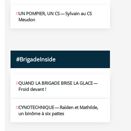
MAI
UN POMPIER, UN CS — Sylvain au CS
10
Meudon
2026
#BrigadeInside
QUAND LA BRIGADE BRISE LA GLACE —
Froid devant !
CYNOTECHNIQUE — Raïden et Mathilde,
un binôme à six pattes