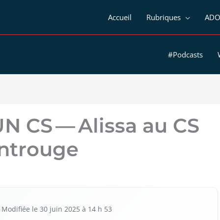
Accueil
Rubriques
ADO
#Podcasts
 CS — Alissa au CS
ntrouge
Modi­fiée le 30 juin 2025 à 14 h 53