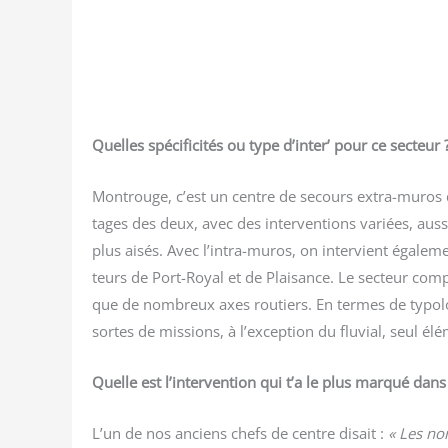
Quelles spé­ci­fi­ci­tés ou type d’inter’ pour ce secteur 
Mon­trouge, c’est un centre de secours extra-muros 
tages des deux, avec des inter­ven­tions variées, aus­
plus aisés. Avec l’intra-muros, on inter­vient éga­l
teurs de Port-Royal et de Plai­sance. Le sec­teur com­pr
que de nom­breux axes rou­tiers. En termes de typo­lo
sortes de mis­sions, à l’exception du flu­vial, seul é
Quelle est l’intervention qui t’a le plus mar­qué dans
L’un de nos anciens chefs de centre disait :
« Les nom