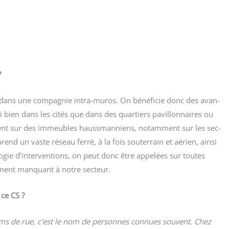
?
dans une com­pa­gnie intra-muros. On béné­fi­cie donc des avan­
si bien dans les cités que dans des quar­tiers pavillon­naires ou
e­ment sur des immeubles hauss­man­niens, notam­ment sur les sec­
end un vaste réseau fer­ré, à la fois sou­ter­rain et aérien, ain­si
­gie d’interventions, on peut donc être appe­lées sur toutes
lé­ment man­quant à notre secteur.
 ce CS ?
s de rue, c’est le nom de per­sonnes connues sou­vent. Chez