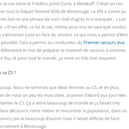
r la rue Irène et Fré­dé­ric Joliot-Curie, à Mala­koff. C’était un ren­
e avec tout le Départ Nor­mal (DN) de Mon­trouge. Le DN a son­né au
e très loin et une phrase de mon chef d’agrès m’a mar­quée :
« Les
e. »
Et en effet, ce fut le cas, même pour moi en tant que conduc­
’alimenter juste en face du sinistre, ce qui nous a per­mis d’être
s pos­sible. Cela a per­mis au conduc­teur du
Pre­mier-secours éva­
fe­nes­tré et moi de pré­pa­rer le maté­riel de secours à vic­times
 ce feu, et pour tout le monde, ça reste un très bon souvenir.
s ce CS ?
eau­coup. Nous ne sommes que deux femmes au CS, et en plus,
it de nous un peu les mas­cottes. Je pense d’abord aux jour­nées
sen­ter le CS. Ça a atti­ré beau­coup de monde et ça fai­sait très
aire décou­vrir notre métier et ren­con­trer la popu­la­tion, dans un
nirs j’en ai beau­coup d’autres mais il serait dif­fi­cile de faire
nor­mé­ment à Montrouge.