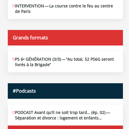
INTERVENTION — La course contre le feu au centre
JUIN
12
de Paris
2026
Grands formats
PS 6ᵉ GÉNÉRATION (3/​3) — “Au total, 52 PS6G seront
JUIN
19
livrés à la Brigade”
2026
#Podcasts
PODCAST Avant qu’il ne soit trop tard… (ép. 02) —
MAI
13
Séparation et divorce : logement et enfants…
2026