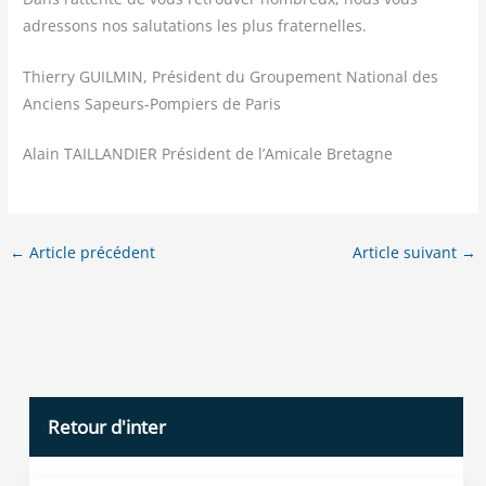
adres­sons nos salu­ta­tions les plus fraternelles.
Thier­ry GUILMIN, Pré­sident du Grou­pe­ment Natio­nal des
Anciens Sapeurs-Pom­piers de Paris
Alain TAILLANDIER Pré­sident de l’Amicale Bretagne
←
Article précédent
Article suivant
→
Retour d'inter