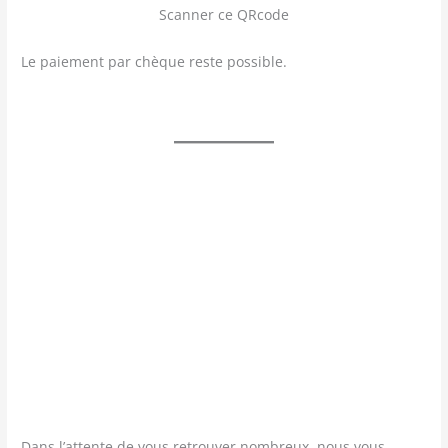
Scan­ner ce QRcode
Le paie­ment par chèque reste possible.
Dans l’attente de vous retrou­ver nom­breux, nous vous