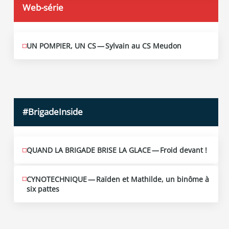
Web-série
UN POMPIER, UN CS — Sylvain au CS Meudon
MAI
10
2026
#BrigadeInside
QUAND LA BRIGADE BRISE LA GLACE — Froid devant !
CYNOTECHNIQUE — Raïden et Mathilde, un binôme à
six pattes