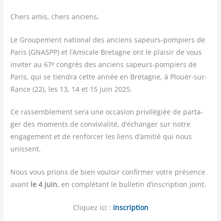
Chers amis, chers anciens,
Le Grou­pe­ment natio­nal des anciens sapeurs-pom­piers de
Paris (GNASPP) et l’Amicale Bre­tagne ont le plai­sir de vous
invi­ter au 67ᵉ congrès des anciens sapeurs-pom­piers de
Paris, qui se tien­dra cette année en Bre­tagne, à Plouër-sur-
Rance (22), les 13, 14 et 15 juin 2025.
Ce ras­sem­ble­ment sera une occa­sion pri­vi­lé­giée de par­ta­
ger des moments de convi­via­li­té, d’échanger sur notre
enga­ge­ment et de ren­for­cer les liens d’amitié qui nous
unissent.
Nous vous prions de bien vou­loir confir­mer votre pré­sence
avant
le 4 juin
, en com­plé­tant le bul­le­tin d’inscription joint.
Cliquez ici :
Inscription