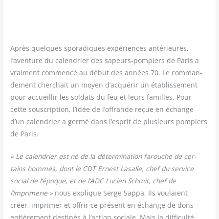
Après quelques spo­ra­diques expé­riences anté­rieures,
l’aventure du calen­drier des sapeurs-pom­piers de Paris a
vrai­ment com­men­cé au début des années 70. Le com­man­
de­ment cher­chait un moyen d’acquérir un éta­blis­se­ment
pour accueillir les sol­dats du feu et leurs familles. Pour
cette sous­crip­tion, l’idée de l’offrande reçue en échange
d’un calen­drier a ger­mé dans l’esprit de plu­sieurs pom­piers
de Paris.
« Le calen­drier est né de la déter­mi­na­tion farouche de cer­
tains hommes, dont le CDT Ernest Lasalle, chef du ser­vice
social de l’époque, et de l’ADC Lucien Schmit, chef de
l’imprimerie »
nous explique Serge Sap­pa. Ils vou­laient
créer, impri­mer et offrir ce pré­sent en échange de dons
entiè­re­ment des­ti­nés à l’action sociale. Mais la dif­fi­cul­té