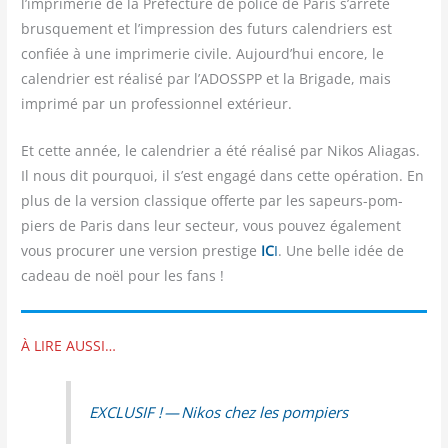
l’imprimerie de la Pré­fec­ture de police de Paris s’arrête
brus­que­ment et l’impression des futurs calen­driers est
confiée à une impri­me­rie civile. Aujourd’hui encore, le
calen­drier est réa­li­sé par l’ADOSSPP et la Bri­gade, mais
impri­mé par un pro­fes­sion­nel extérieur.
Et cette année, le calen­drier a été réa­li­sé par Nikos Alia­gas.
Il nous dit pour­quoi, il s’est enga­gé dans cette opé­ra­tion. En
plus de la ver­sion clas­sique offerte par les sapeurs-pom­
piers de Paris dans leur sec­teur, vous pou­vez éga­le­ment
vous pro­cu­rer une ver­sion pres­tige
IC
I
. Une belle idée de
cadeau de noël pour les fans !
À LIRE AUSSI…
EXCLUSIF ! — Nikos chez les pompiers