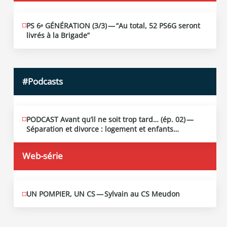
PS 6ᵉ GÉNÉRATION (3/​3) — “Au total, 52 PS6G seront
JUIN
19
livrés à la Brigade”
2026
#Podcasts
PODCAST Avant qu’il ne soit trop tard… (ép. 02) —
MAI
13
Séparation et divorce : logement et enfants…
2026
Web-série
UN POMPIER, UN CS — Sylvain au CS Meudon
MAI
10
2026