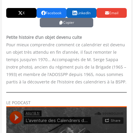
X
Facebook
LinkedIn
Email
Copier
Petite his­toire d’un objet deve­nu culte
Pour mieux com­prendre com­ment ce calen­drier est deve­nu
un objet très atten­du en fin d’année, il faut remon­ter le
temps jusqu’en 1970… Accom­pa­gnés de M. Serge Sap­pa
(notre pho­to), ancien du régi­ment puis de la Bri­gade (1965 –
1993) et membre de l’ADOSSPP depuis 1965, nous sommes
par­tis à la décou­verte de l’histoire des calen­driers à la BSPP.
LE PODCAST