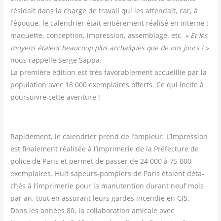
rési­dait dans la charge de tra­vail qui les atten­dait, car, à
l’époque, le calen­drier était entiè­re­ment réa­li­sé en interne :
maquette, concep­tion, impres­sion, assem­blage, etc.
« Et les
moyens étaient beau­coup plus archaïques que de nos jours ! »
nous rap­pelle Serge Sap­pa.
La pre­mière édi­tion est très favo­ra­ble­ment accueillie par la
popu­la­tion avec 18 000 exem­plaires offerts. Ce qui incite à
pour­suivre cette aventure !
Rapi­de­ment, le calen­drier prend de l’ampleur. L’impression
est fina­le­ment réa­li­sée à l’imprimerie de la Pré­fec­ture de
police de Paris et per­met de pas­ser de 24 000 à 75 000
exem­plaires. Huit sapeurs-pom­piers de Paris étaient déta­
chés à l’imprimerie pour la manu­ten­tion durant neuf mois
par an, tout en assu­rant leurs gardes incen­die en CIS.
Dans les années 80, la col­la­bo­ra­tion ami­cale avec