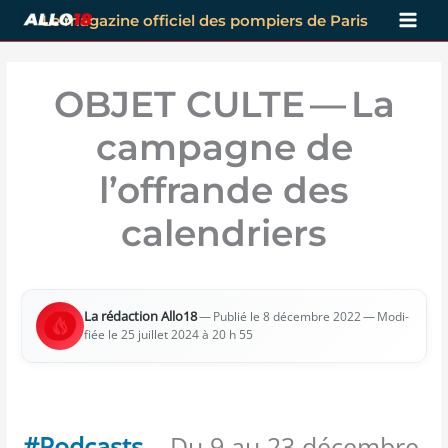
Aller
Le magazine officiel des pompiers de Paris
au
contenu
OBJET CULTE — La
campagne de
l’offrande des
calendriers
La rédac­tion Allo18
—
— Modi­
Publié le 8 décembre 2022
fiée le 25 juillet 2024 à 20 h 55
#Podcasts
– Du 9 au 23 décembre,