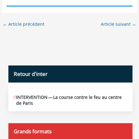
←
Article précédent
Article suivant
→
Retour d'inter
INTERVENTION — La course contre le feu au centre
JUIN
12
de Paris
2026
Grands formats