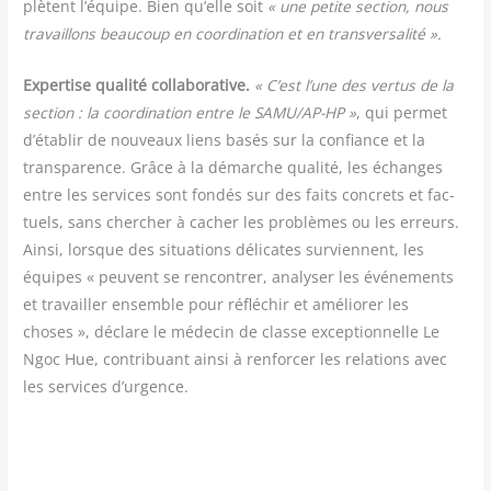
plètent l’équipe. Bien qu’elle soit
« une petite sec­tion, nous
tra­vaillons beau­coup en coor­di­na­tion et en transversalité ».
Exper­tise qua­li­té col­la­bo­ra­tive.
« C’est l’une des ver­tus de la
sec­tion : la coor­di­na­tion entre le SAMU/AP-HP »
, qui per­met
d’établir de nou­veaux liens basés sur la confiance et la
trans­pa­rence. Grâce à la démarche qua­li­té, les échanges
entre les ser­vices sont fon­dés sur des faits concrets et fac­
tuels, sans cher­cher à cacher les pro­blèmes ou les erreurs.
Ain­si, lorsque des situa­tions déli­cates sur­viennent, les
équipes « peuvent se ren­con­trer, ana­ly­ser les évé­ne­ments
et tra­vailler ensemble pour réflé­chir et amé­lio­rer les
choses », déclare le méde­cin de classe excep­tion­nelle Le
Ngoc Hue, contri­buant ain­si à ren­for­cer les rela­tions avec
les ser­vices d’urgence.