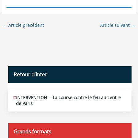
←
Article précédent
Article suivant
→
Retour d'inter
INTERVENTION — La course contre le feu au centre
JUIN
12
de Paris
2026
Grands formats