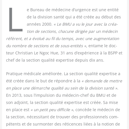
L
e Bureau de méde­cine d’urgence est une enti­té
de la divi­sion san­té qui a été créée au début des
années 2000.
« Le BMU a vu le jour avec la créa­
tion de sec­tions, cha­cune diri­gée par un méde­cin
réfé­rent, et a évo­lué au fil du temps, avec une aug­men­ta­tion
du nombre de sec­tions et de sous-enti­tés »,
entame le doc­
teur Chris­tian Le Ngoc Hue, 31 ans d’expérience à la BSPP et
chef de la sec­tion qua­li­té exper­tise depuis dix ans.
Pra­tique médi­cale amé­lio­rée. La sec­tion qua­li­té exper­tise a
été créée dans le but de répondre à la
« demande de mettre
en place une démarche qua­li­té au sein de la divi­sion san­té ».
En 2013, sous l’impulsion du méde­cin-chef du BMU et de
son adjoint, la sec­tion qua­li­té exper­tise est créée. Sa mise
en place est
« un petit peu dif­fi­cile »
, concède le méde­cin de
la sec­tion, néces­si­tant de trou­ver des pro­fes­sion­nels com­
pé­tents et de sur­mon­ter des réti­cences liées à la notion de