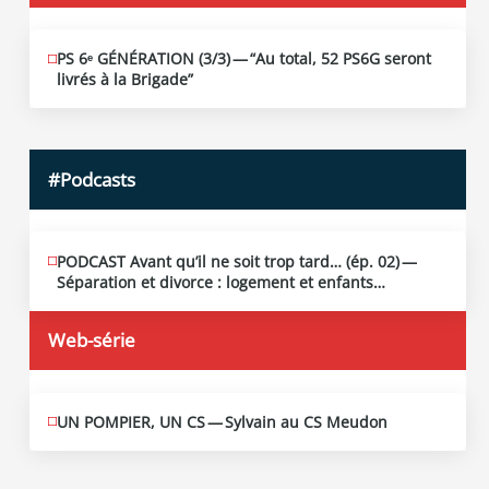
PS 6ᵉ GÉNÉRATION (3/​3) — “Au total, 52 PS6G seront
JUIN
19
livrés à la Brigade”
2026
#Podcasts
PODCAST Avant qu’il ne soit trop tard… (ép. 02) —
MAI
13
Séparation et divorce : logement et enfants…
2026
Web-série
UN POMPIER, UN CS — Sylvain au CS Meudon
MAI
10
2026