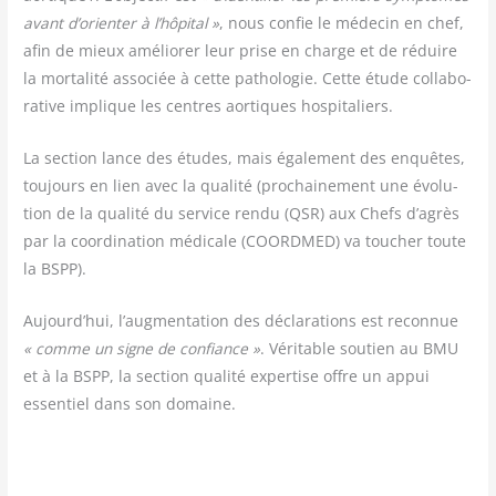
avant d’orienter à l’hôpital »
, nous confie le méde­cin en chef,
afin de mieux amé­lio­rer leur prise en charge et de réduire
la mor­ta­li­té asso­ciée à cette patho­lo­gie. Cette étude col­la­bo­
ra­tive implique les centres aor­tiques hospitaliers.
La sec­tion lance des études, mais éga­le­ment des enquêtes,
tou­jours en lien avec la qua­li­té (pro­chai­ne­ment une évo­lu­
tion de la qua­li­té du ser­vice ren­du (QSR) aux Chefs d’agrès
par la coor­di­na­tion médi­cale (COORDMED) va tou­cher toute
la BSPP).
Aujourd’hui, l’augmentation des décla­ra­tions est recon­nue
« comme un signe de confiance »
. Véri­table sou­tien au BMU
et à la BSPP, la sec­tion qua­li­té exper­tise offre un appui
essen­tiel dans son domaine.