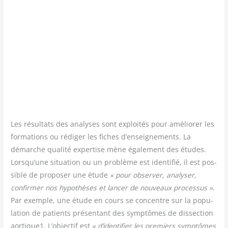
Les résul­tats des ana­lyses sont exploi­tés pour amé­lio­rer les
for­ma­tions ou rédi­ger les fiches d’enseignements. La
démarche qua­li­té exper­tise mène éga­le­ment des études.
Lorsqu’une situa­tion ou un pro­blème est iden­ti­fié, il est pos­
sible de pro­po­ser une étude
« pour obser­ver, ana­ly­ser,
confir­mer nos hypo­thèses et lan­cer de nou­veaux pro­ces­sus »
.
Par exemple, une étude en cours se concentre sur la popu­
la­tion de patients pré­sen­tant des symp­tômes de dis­sec­tion
aortique1. L’objectif est
« d’identifier les pre­miers symp­tômes