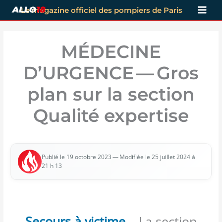
Aller
Le magazine officiel des pompiers de Paris
au
contenu
MÉDECINE
D’URGENCE — Gros
plan sur la section
Qualité expertise
— Modi­fiée le 25 juillet 2024 à
Publié le 19 octobre 2023
21 h 13
Secours à victime
– La section