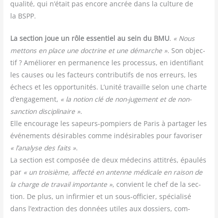
qua­li­té, qui n’était pas encore ancrée dans la culture de
la BSPP.
La sec­tion joue un rôle essen­tiel au sein du BMU
.
« Nous
met­tons en place une doc­trine et une démarche »
. Son objec­
tif ? Amé­lio­rer en per­ma­nence les pro­ces­sus, en iden­ti­fiant
les causes ou les fac­teurs contri­bu­tifs de nos erreurs, les
échecs et les oppor­tu­ni­tés. L’unité tra­vaille selon une charte
d’engagement,
« la notion clé de non-juge­ment et de non-
sanc­tion dis­ci­pli­naire »
.
Elle encou­rage les sapeurs-pom­piers de Paris à par­ta­ger les
évé­ne­ments dési­rables comme indé­si­rables pour favo­ri­ser
« l’analyse des faits »
.
La sec­tion est com­po­sée de deux méde­cins atti­trés, épau­lés
par
« un troi­sième, affec­té en antenne médi­cale en rai­son de
la charge de tra­vail impor­tante »
, convient le chef de la sec­
tion. De plus, un infir­mier et un sous-offi­cier, spé­cia­li­sé
dans l’extraction des don­nées utiles aux dos­siers, com­