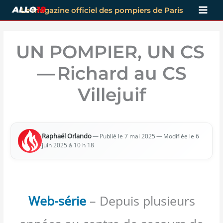
Aller
Le magazine officiel des pompiers de Paris
au
contenu
UN POMPIER, UN CS
— Richard au CS
Villejuif
Raphaël Orlan­do
—
— Modi­fiée le 6
Publié le 7 mai 2025
juin 2025 à 10 h 18
Web-série
– Depuis plusieurs