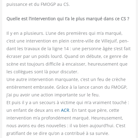
puis­sance et du FMOGP au CS.
Quelle est l’intervention qui t’a le plus mar­qué dans ce CS ?
Il y en a plu­sieurs. L’une des pre­mières qui m’a mar­qué,
c’est une inter­ven­tion en plein centre-ville de Vil­le­juif, pen­
dant les tra­vaux de la ligne 14 : une per­sonne âgée s’est fait
écra­ser par un poids lourd. Quand on débute, ce genre de
scène est tou­jours dif­fi­cile à encais­ser, heu­reu­se­ment que
les col­lègues sont là pour dis­cu­ter.
Une autre inter­ven­tion mar­quante, c’est un feu de crèche
entiè­re­ment embra­sée. Grâce à la lance canon du FMOGP,
j’ai pu avoir une action impor­tante sur le feu.
Et puis il y a un secours à vic­time qui m’a vrai­ment tou­ché :
un enfant de deux ans en
ACR
. En tant que père, cette
inter­ven­tion m’a pro­fon­dé­ment mar­qué. Heu­reu­se­ment,
nous avons eu des nou­velles : il va bien aujourd’hui. C’est
gra­ti­fiant de se dire qu’on a contri­bué à sa survie.