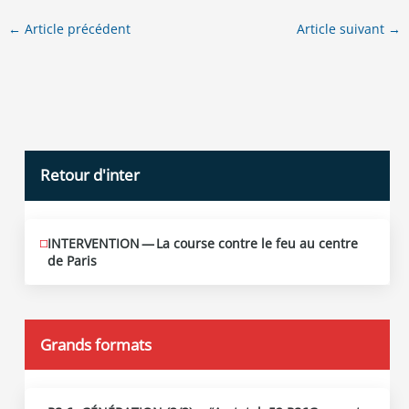
←
Article précédent
Article suivant
→
Retour d'inter
INTERVENTION — La course contre le feu au centre
JUIN
12
de Paris
2026
Grands formats