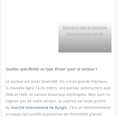
Richard au côté de Back­draft,
le chat mas­cotte du CS
Quelles spé­ci­fi­ci­tés ou type d’inter’ pour ce secteur ?
Le sec­teur est assez diver­si­fié. On a trois grands hôpi­taux,
la nou­velle ligne 14 du métro, une por­tion auto­rou­tière avec
l’A6a et l’A6b, et sur­tout beau­coup d’entrepôts. Bien qu’il ne
s’agisse pas de notre sec­teur, la caserne est toute proche
du
mar­ché inter­na­tio­nal de Run­gis
. C’est un envi­ron­ne­ment
à risques qui jus­ti­fie la pré­sence de l’ensemble grande