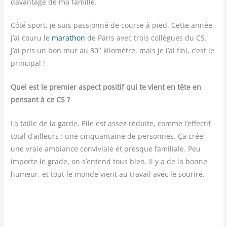
davan­tage de ma famille.
Côté sport, je suis pas­sion­né de course à pied. Cette année,
j’ai cou­ru le
mara­thon
de Paris avec trois col­lègues du CS.
e
J’ai pris un bon mur au 30
kilo­mètre, mais je l’ai fini, c’est le
principal !
Quel est le pre­mier aspect posi­tif qui te vient en tête en
pen­sant à ce CS ?
La taille de la garde. Elle est assez réduite, comme l’effectif
total d’ailleurs : une cin­quan­taine de per­sonnes. Ça crée
une vraie ambiance convi­viale et presque fami­liale. Peu
importe le grade, on s’entend tous bien. Il y a de la bonne
humeur, et tout le monde vient au tra­vail avec le sourire.