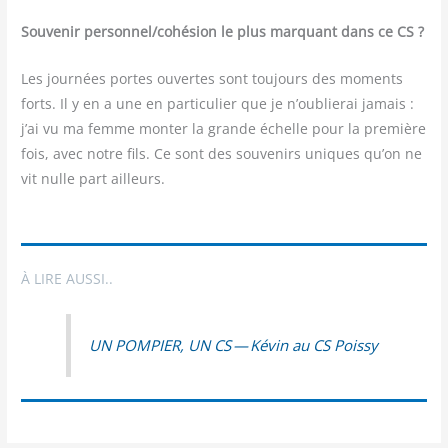
Sou­ve­nir personnel/​cohésion le plus mar­quant dans ce CS ?
Les jour­nées portes ouvertes sont tou­jours des moments
forts. Il y en a une en par­ti­cu­lier que je n’oublierai jamais :
j’ai vu ma femme mon­ter la grande échelle pour la pre­mière
fois, avec notre fils. Ce sont des sou­ve­nirs uniques qu’on ne
vit nulle part ailleurs.
À LIRE AUSSI..
UN POMPIER, UN CS — Kévin au CS Poissy