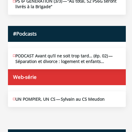
PS 6ᵉ GÉNÉRATION (3/​3) — “Au total, 52 PS6G seront
JUIN
19
livrés à la Brigade”
2026
#Podcasts
PODCAST Avant qu’il ne soit trop tard… (ép. 02) —
MAI
13
Séparation et divorce : logement et enfants…
2026
Web-série
UN POMPIER, UN CS — Sylvain au CS Meudon
MAI
10
2026