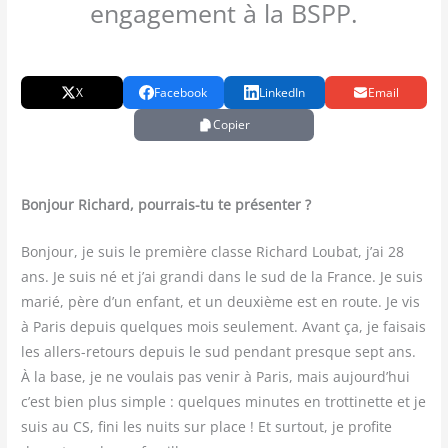
engagement à la BSPP.
X
Facebook
LinkedIn
Email
Copier
Bon­jour Richard, pour­rais-tu te présenter ?
Bon­jour, je suis le pre­mière classe Richard Lou­bat, j’ai 28
ans. Je suis né et j’ai gran­di dans le sud de la France. Je suis
marié, père d’un enfant, et un deuxième est en route. Je vis
à Paris depuis quelques mois seule­ment. Avant ça, je fai­sais
les allers-retours depuis le sud pen­dant presque sept ans.
À la base, je ne vou­lais pas venir à Paris, mais aujourd’hui
c’est bien plus simple : quelques minutes en trot­ti­nette et je
suis au CS, fini les nuits sur place ! Et sur­tout, je pro­fite