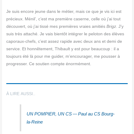
Je suis encore jeune dans le métier, mais ce que je vis ici est
pré­cieux. Ménil’, c’est ma pre­mière caserne, celle où j’ai tout
décou­vert, où j’ai tis­sé mes pre­mières vraies ami­tiés
Brigz
. J’y
suis très atta­ché. Je vais bien­tôt inté­grer le pelo­ton des élèves
capo­raux-chefs, c’est assez rapide avec deux ans et demi de
ser­vice. Et hon­nê­te­ment, Thi­bault y est pour beau­coup : il a
tou­jours été là pour me gui­der, m’encourager, me pous­ser à
pro­gres­ser. Ce sou­tien compte énormément.
À LIRE AUSSI..
UN POMPIER, UN CS — Paul au CS Bourg-
la-Reine