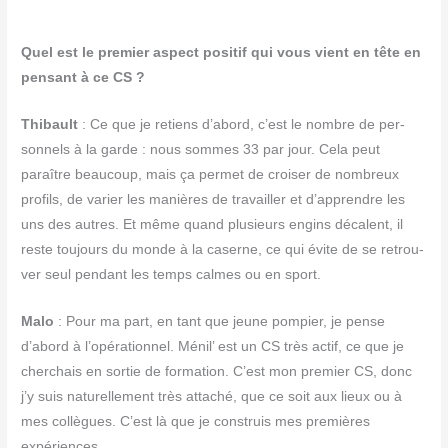
Quel est le pre­mier aspect posi­tif qui vous vient en tête en
pen­sant à ce CS ?
Thi­bault
: Ce que je retiens d’abord, c’est le nombre de per­
son­nels à la garde : nous sommes 33 par jour. Cela peut
paraître beau­coup, mais ça per­met de croi­ser de nom­breux
pro­fils, de varier les manières de tra­vailler et d’apprendre les
uns des autres. Et même quand plu­sieurs engins décalent, il
reste tou­jours du monde à la caserne, ce qui évite de se retrou­
ver seul pen­dant les temps calmes ou en sport.
Malo
: Pour ma part, en tant que jeune pom­pier, je pense
d’abord à l’opérationnel. Ménil’ est un CS très actif, ce que je
cher­chais en sor­tie de for­ma­tion. C’est mon pre­mier CS, donc
j’y suis natu­rel­le­ment très atta­ché, que ce soit aux lieux ou à
mes col­lègues. C’est là que je construis mes pre­mières
expériences.