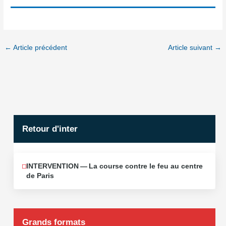
←
Article précédent
Article suivant
→
Retour d'inter
INTERVENTION — La course contre le feu au centre
JUIN
12
de Paris
2026
Grands formats