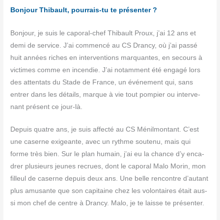
Bon­jour Thi­bault, pour­rais-tu te présenter ?
Bon­jour, je suis le capo­ral-chef Thi­bault Proux, j’ai 12 ans et
demi de ser­vice. J’ai com­men­cé au CS Dran­cy, où j’ai pas­sé
huit années riches en inter­ven­tions mar­quantes, en secours à
vic­times comme en incen­die. J’ai notam­ment été enga­gé lors
des atten­tats du Stade de France, un évé­ne­ment qui, sans
entrer dans les détails, marque à vie tout pom­pier ou inter­ve­
nant pré­sent ce jour-là.
Depuis quatre ans, je suis affec­té au CS Ménil­mon­tant. C’est
une caserne exi­geante, avec un rythme sou­te­nu, mais qui
forme très bien. Sur le plan humain, j’ai eu la chance d’y enca­
drer plu­sieurs jeunes recrues, dont le capo­ral Malo Morin, mon
filleul de caserne depuis deux ans. Une belle ren­contre d’autant
plus amu­sante que son capi­taine chez les volon­taires était aus­
si mon chef de centre à Dran­cy. Malo, je te laisse te présenter.