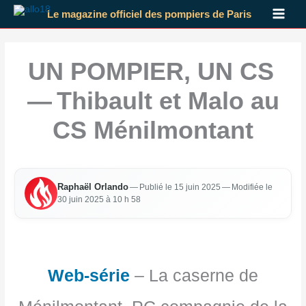
Aller
Le magazine officiel des pompiers de Paris
au
contenu
UN POMPIER, UN CS
— Thibault et Malo au
CS Ménilmontant
Raphaël Orlan­do
—
Publié le 15 juin 2025
— Modi­fiée le
30 juin 2025 à 10 h 58
Web-série
– La caserne de