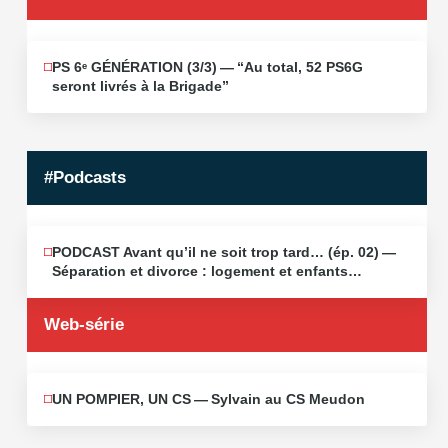
PS 6ᵉ GÉNÉRATION (3/​3) — “Au total, 52 PS6G
JUIN
19
seront livrés à la Brigade”
2026
#Podcasts
PODCAST Avant qu’il ne soit trop tard… (ép. 02) —
MAI
13
Séparation et divorce : logement et enfants…
2026
Web-série
UN POMPIER, UN CS — Sylvain au CS Meudon
MAI
10
2026