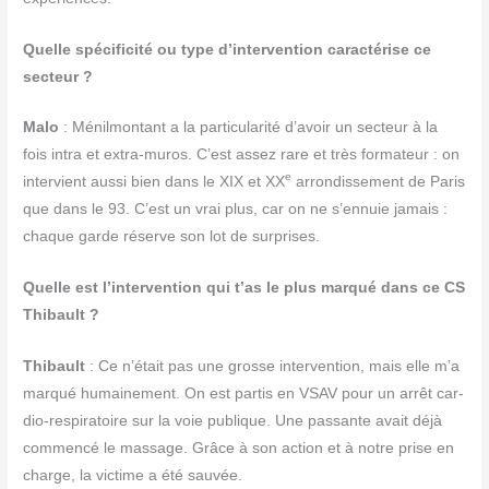
Quelle spé­ci­fi­ci­té ou type d’intervention carac­té­rise ce
secteur ?
Malo
: Ménil­mon­tant a la par­ti­cu­la­ri­té d’avoir un sec­teur à la
fois intra et extra-muros. C’est assez rare et très for­ma­teur : on
e
inter­vient aus­si bien dans le XIX et XX
arron­dis­se­ment de Paris
que dans le 93. C’est un vrai plus, car on ne s’ennuie jamais :
chaque garde réserve son lot de surprises.
Quelle est l’intervention qui t’as le plus mar­qué dans ce CS
Thibault ?
Thi­bault
: Ce n’était pas une grosse inter­ven­tion, mais elle m’a
mar­qué humai­ne­ment. On est par­tis en VSAV pour un arrêt car­
dio-res­pi­ra­toire sur la voie publique. Une pas­sante avait déjà
com­men­cé le mas­sage. Grâce à son action et à notre prise en
charge, la vic­time a été sau­vée.