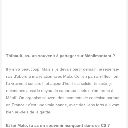
Thi­bault, as- un sou­ve­nir à par­ta­ger sur Ménilmontant ?
Il y en a beau­coup. Mais si je devais par­tir demain, je repen­se­
rais d’abord à ma rela­tion avec Malo. Ce lien par­rain-filleul, on
l’a vrai­ment construit, et aujourd’hui il est solide. Ensuite, je
retien­drais aus­si le noyau de capo­raux-chefs qu’on forme à
Ménil’. On orga­nise sou­vent des moments de cohé­sion par­tout
en France : c’est une vraie bande, avec des liens forts qui vont
bien au-delà de la garde.
Et toi Malo, tu as un sou­ve­nir mar­quant dans ce CS ?