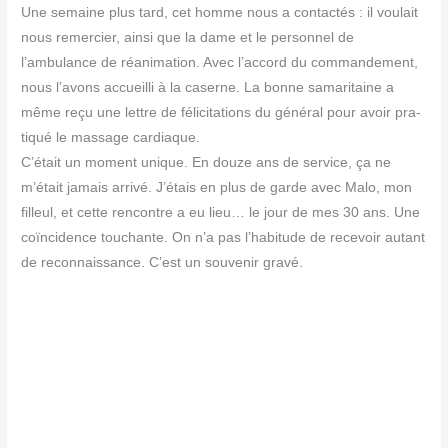
Une semaine plus tard, cet homme nous a contac­tés : il vou­lait
nous remer­cier, ain­si que la dame et le per­son­nel de
l’ambulance de réani­ma­tion. Avec l’accord du com­man­de­ment,
nous l’avons accueilli à la caserne. La bonne sama­ri­taine a
même reçu une lettre de féli­ci­ta­tions du géné­ral pour avoir pra­
ti­qué le mas­sage car­diaque.
C’était un moment unique. En douze ans de ser­vice, ça ne
m’était jamais arri­vé. J’étais en plus de garde avec Malo, mon
filleul, et cette ren­contre a eu lieu… le jour de mes 30 ans. Une
coïn­ci­dence tou­chante. On n’a pas l’habitude de rece­voir autant
de recon­nais­sance. C’est un sou­ve­nir gravé.