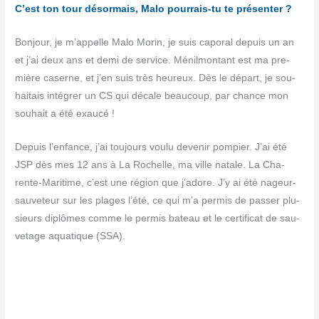
C’est ton tour désor­mais, Malo pour­rais-tu te présenter ?
Bon­jour, je m’ap­pelle Malo Morin, je suis capo­ral depuis un an
et j’ai deux ans et demi de ser­vice. Ménil­mon­tant est ma pre­
mière caserne, et j’en suis très heu­reux. Dès le départ, je sou­
hai­tais inté­grer un CS qui décale beau­coup, par chance mon
sou­hait a été exaucé !
Depuis l’enfance, j’ai tou­jours vou­lu deve­nir pom­pier. J’ai été
JSP dès mes 12 ans à La Rochelle, ma ville natale. La Cha­
rente-Mari­time, c’est une région que j’adore. J’y ai été nageur-
sau­ve­teur sur les plages l’été, ce qui m’a per­mis de pas­ser plu­
sieurs diplômes comme le per­mis bateau et le cer­ti­fi­cat de sau­
ve­tage aqua­tique (SSA).