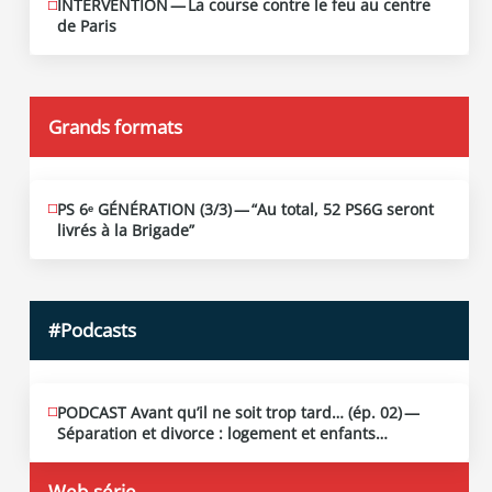
INTERVENTION — La course contre le feu au centre
JUIN
12
de Paris
2026
Grands formats
PS 6ᵉ GÉNÉRATION (3/​3) — “Au total, 52 PS6G seront
JUIN
19
livrés à la Brigade”
2026
#Podcasts
PODCAST Avant qu’il ne soit trop tard… (ép. 02) —
MAI
13
Séparation et divorce : logement et enfants…
2026
Web-série