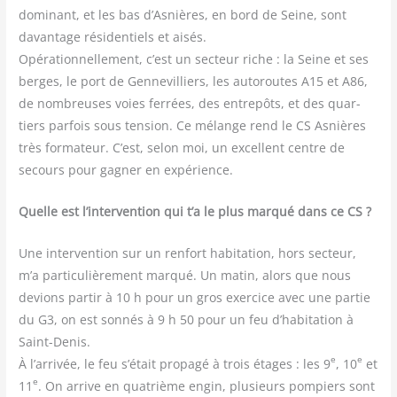
domi­nant, et les bas d’Asnières, en bord de Seine, sont
davan­tage rési­den­tiels et aisés.
Opé­ra­tion­nel­le­ment, c’est un sec­teur riche : la Seine et ses
berges, le port de Gen­ne­vil­liers, les auto­routes A15 et A86,
de nom­breuses voies fer­rées, des entre­pôts, et des quar­
tiers par­fois sous ten­sion. Ce mélange rend le CS Asnières
très for­ma­teur. C’est, selon moi, un excellent centre de
secours pour gagner en expérience.
Quelle est l’intervention qui t’a le plus mar­qué dans ce CS ?
Une inter­ven­tion sur un ren­fort habi­ta­tion, hors sec­teur,
m’a par­ti­cu­liè­re­ment mar­qué. Un matin, alors que nous
devions par­tir à 10 h pour un gros exer­cice avec une par­tie
du G3, on est son­nés à 9 h 50 pour un feu d’habitation à
Saint-Denis.
e
e
À l’arrivée, le feu s’était pro­pa­gé à trois étages : les 9
, 10
et
e
11
. On arrive en qua­trième engin, plu­sieurs pom­piers sont