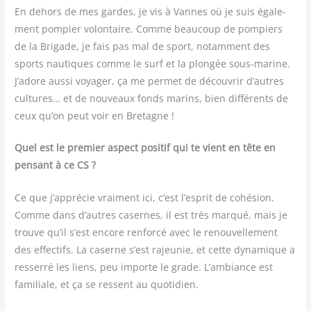
En dehors de mes gardes, je vis à Vannes où je suis éga­le­
ment pom­pier volon­taire. Comme beau­coup de pom­piers
de la Bri­gade, je fais pas mal de sport, notam­ment des
sports nau­tiques comme le surf et la plon­gée sous-marine.
J’adore aus­si voya­ger, ça me per­met de décou­vrir d’autres
cultures… et de nou­veaux fonds marins, bien dif­fé­rents de
ceux qu’on peut voir en Bretagne !
Quel est le pre­mier aspect posi­tif qui te vient en tête en
pen­sant à ce CS ?
Ce que j’apprécie vrai­ment ici, c’est l’esprit de cohé­sion.
Comme dans d’autres casernes, il est très mar­qué, mais je
trouve qu’il s’est encore ren­for­cé avec le renou­vel­le­ment
des effec­tifs. La caserne s’est rajeu­nie, et cette dyna­mique a
res­ser­ré les liens, peu importe le grade. L’ambiance est
fami­liale, et ça se res­sent au quotidien.