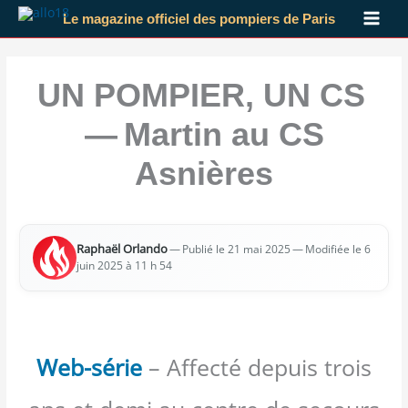
Aller
Le magazine officiel des pompiers de Paris
au
contenu
UN POMPIER, UN CS
— Martin au CS
Asnières
Raphaël Orlan­do
—
— Modi­fiée le 6
Publié le 21 mai 2025
juin 2025 à 11 h 54
Web-série
– Affecté depuis trois