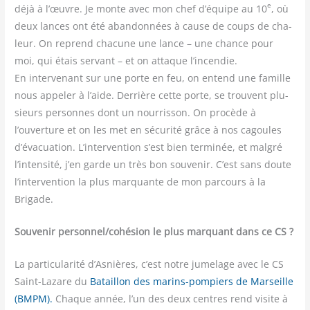
e
déjà à l’œuvre. Je monte avec mon chef d’équipe au 10
, où
deux lances ont été aban­don­nées à cause de coups de cha­
leur. On reprend cha­cune une lance – une chance pour
moi, qui étais ser­vant – et on attaque l’incendie.
En inter­ve­nant sur une porte en feu, on entend une famille
nous appe­ler à l’aide. Der­rière cette porte, se trouvent plu­
sieurs per­sonnes dont un nour­ris­son. On pro­cède à
l’ouverture et on les met en sécu­ri­té grâce à nos cagoules
d’évacuation. L’intervention s’est bien ter­mi­née, et mal­gré
l’intensité, j’en garde un très bon sou­ve­nir. C’est sans doute
l’intervention la plus mar­quante de mon par­cours à la
Brigade.
Sou­ve­nir personnel/​cohésion le plus mar­quant dans ce CS ?
La par­ti­cu­la­ri­té d’Asnières, c’est notre jume­lage avec le CS
Saint-Lazare du
Bataillon des marins-pom­piers de Mar­seille
(BMPM).
Chaque année, l’un des deux centres rend visite à