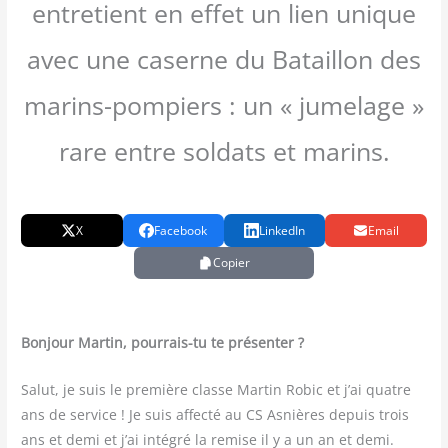
entretient en effet un lien unique
avec une caserne du Bataillon des
marins-pompiers : un « jumelage »
rare entre soldats et marins.
X
Facebook
LinkedIn
Email
Copier
Bon­jour Mar­tin, pour­rais-tu te présenter ?
Salut, je suis le pre­mière classe Mar­tin Robic et j’ai quatre
ans de ser­vice ! Je suis affec­té au CS Asnières depuis trois
ans et demi et j’ai inté­gré la remise il y a un an et demi.