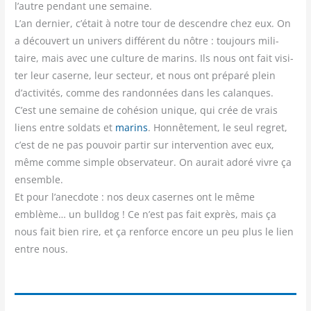
l’autre pen­dant une semaine.
L’an der­nier, c’était à notre tour de des­cendre chez eux. On
a décou­vert un uni­vers dif­fé­rent du nôtre : tou­jours mili­
taire, mais avec une culture de marins. Ils nous ont fait visi­
ter leur caserne, leur sec­teur, et nous ont pré­pa­ré plein
d’activités, comme des ran­don­nées dans les calanques.
C’est une semaine de cohé­sion unique, qui crée de vrais
liens entre sol­dats et
marins
. Hon­nê­te­ment, le seul regret,
c’est de ne pas pou­voir par­tir sur inter­ven­tion avec eux,
même comme simple obser­va­teur. On aurait ado­ré vivre ça
ensemble.
Et pour l’anecdote : nos deux casernes ont le même
emblème… un bull­dog ! Ce n’est pas fait exprès, mais ça
nous fait bien rire, et ça ren­force encore un peu plus le lien
entre nous.