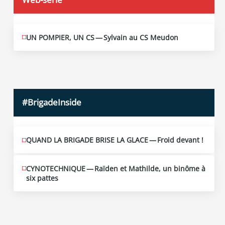
UN POMPIER, UN CS — Sylvain au CS Meudon
MAI
10
2026
#BrigadeInside
QUAND LA BRIGADE BRISE LA GLACE — Froid devant !
CYNOTECHNIQUE — Raïden et Mathilde, un binôme à
six pattes