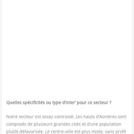
Quelles spé­ci­fi­ci­tés ou type d’inter’ pour ce secteur ?
Notre sec­teur est assez contras­té. Les hauts d’Asnières sont
com­po­sés de plu­sieurs grandes cités et d’une popu­la­tion
plu­tôt défa­vo­ri­sée. Le centre-ville est plus mixte, sans pro­fil